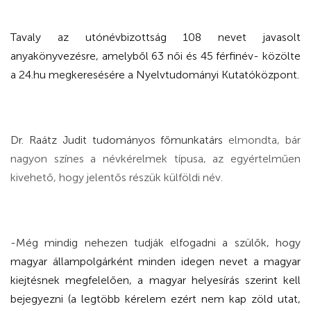
Tavaly az utónévbizottság 108 nevet javasolt
anyakönyvezésre, amelyből 63 női és 45 férfinév- közölte
a 24.hu megkeresésére a Nyelvtudományi Kutatóközpont.
Dr. Raátz Judit tudományos főmunkatárs
elmondta, bár
nagyon színes a névkérelmek típusa, az egyértelműen
kivehető, hogy jelentős részük külföldi név.
-Még mindig nehezen tudják elfogadni a szülők, hogy
magyar állampolgárként minden idegen nevet a magyar
kiejtésnek megfelelően, a magyar helyesírás szerint kell
bejegyezni (a legtöbb kérelem ezért nem kap zöld utat,