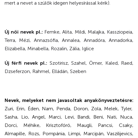
mert a nevet a szülők idegen helyesírással kérik).
Új női nevek pl.:
Femke, Alita, Mildi, Malajka, Kassziopeia,
Terra, Mézi, Annazsófia, Annalea, Annadóra, Annadorka,
Elizabella, Minabella, Rozalin, Zália, Iglice
Új férfi nevek pl.:
Szotirisz, Szahel, Ömer, Kaled, Raed,
Dzseferzon, Rahmel, Elládán, Szeben
Nevek, melyeket nem javasoltak anyakönyveztetésre:
Zuri, Erin, Éden, Nam, Penda, Doron, Zola, Melek, Tyler,
Sasha, Lio, Angel, Marci, Levi, Bandi, Beni, Nati, Nuca,
Dorci, Méhike, Krisztofóró, Maugli, Pancsi, Csaky,
Almapille, Rozs, Pompánia, Limpi, Marcipán, Vaszilijevics,