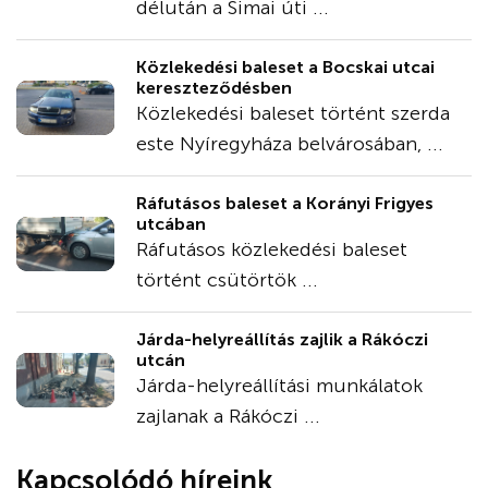
délután a Simai úti ...
Közlekedési baleset a Bocskai utcai
kereszteződésben
Közlekedési baleset történt szerda
este Nyíregyháza belvárosában, ...
Ráfutásos baleset a Korányi Frigyes
utcában
Ráfutásos közlekedési baleset
történt csütörtök ...
Járda-helyreállítás zajlik a Rákóczi
utcán
Járda-helyreállítási munkálatok
zajlanak a Rákóczi ...
Kapcsolódó híreink