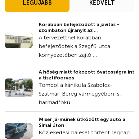
LEGÚJABB
KEDVELT
Korábban befejeződött a javítás -
szombaton újranyit az ...
A tervezettnél korábban
befejeződtek a Szegfű utca
környezetében zajló ...
A hőség miatt fokozott óvatosságra int
a tisztifőorvos
Tombol a kánikula Szabolcs-
Szatmár-Bereg vármegyében is,
harmadfokú ...
Mixer járműnek ütközött egy autó a
Simai úton
Közlekedési baleset történt tegnap