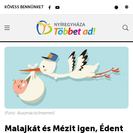
KÖVESS BENNÜNKET
(Fotó: illusztráció/internet)
Malajkát és Mézit igen, Édent