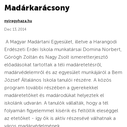
Madárkarácsony
nyiregyhaza.hu
Dec 13, 2014
A Magyar Madártani Egyesület, illetve a Harangodi
Erdészeti Erdei Iskola munkatársai Domina Norbert,
Görögh Zoltán és Nagy Zsolt ismeretterjesztő
előadásokat tartottak a téli madáretetésről,
madárvédelemről és az egyesület munkájáról a Bem
József Általános Iskola tanulói részére. A közös
program további részében a gyerekekkel
madáretetőket és madárodúkat helyeztek el
iskolánk udvarán. A tanulók vállalták, hogy a tél
folyamán figyelemmel kísérik és feltöltik eleséggel
az etetőket - így ők is aktív részesévé válhatnak a
város madárvédelmének.