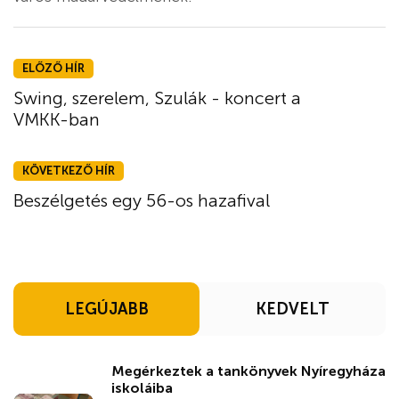
ELŐZŐ HÍR
Swing, szerelem, Szulák - koncert a
VMKK-ban
KÖVETKEZŐ HÍR
Beszélgetés egy 56-os hazafival
LEGÚJABB
KEDVELT
Megérkeztek a tankönyvek Nyíregyháza
iskoláiba