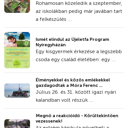
Rohamosan közeledik a szeptember,
az iskolákban pedig már javában tart
a felkészülés ...
Ismét elindul az Újéletfa Program
Nyíregyházán
Egy kisgyermek érkezése a legszebb
csoda egy család életében: egy ...
Élményekkel és közös emlékekkel
gazdagodtak a Móra Ferenc ...
Július 26. és 31. között igazi nyári
kalandban volt részük ...
Megnő a reakcióidő - Körültekintően
vezessenek!
Az extrém kánikula növelheti a