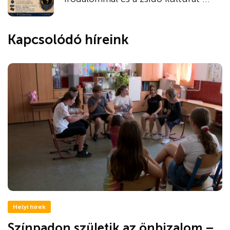
Kapcsolódó híreink
Helyi hírek
Színpadon születik az önbizalom –