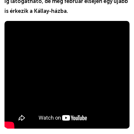
ig látogatható, de még február elsején egy újabb
is érkezik a Kállay-házba.