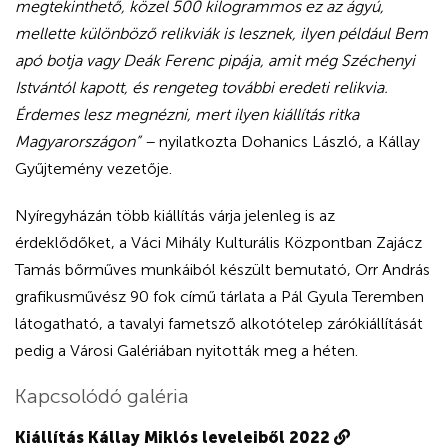
megtekinthető, közel 500 kilogrammos ez az ágyú,
mellette különböző relikviák is lesznek, ilyen például Bem
apó botja vagy Deák Ferenc pipája, amit még Széchenyi
Istvántól kapott, és rengeteg további eredeti relikvia.
Érdemes lesz megnézni, mert ilyen kiállítás ritka
Magyarországon” –
nyilatkozta Dohanics László, a Kállay
Gyűjtemény vezetője.
Nyíregyházán több kiállítás várja jelenleg is az
érdeklődőket, a Váci Mihály Kulturális Központban Zajácz
Tamás bőrműves munkáiból készült bemutató, Orr András
grafikusművész 90 fok című tárlata a Pál Gyula Teremben
látogatható, a tavalyi fametsző alkotótelep zárókiállítását
pedig a Városi Galériában nyitották meg a héten.
Kapcsolódó galéria
Kiállítás Kállay Miklós leveleiből 2022