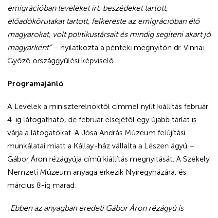
emigrációban leveleket írt, beszédeket tartott,
előadókörutakat tartott, felkereste az emigrációban élő
magyarokat, volt politikustársait és mindig segíteni akart jó
magyarként”
– nyilatkozta a pénteki megnyitón dr. Vinnai
Győző országgyűlési képviselő.
Programajánló
A Levelek a miniszterelnöktől címmel nyílt kiállítás február
4-ig látogatható, de február elsejétől egy újabb tárlat is
várja a látogatókat. A Jósa András Múzeum felújítási
munkálatai miatt a Kállay-ház vállalta a Lészen ágyú –
Gábor Áron rézágyúja című kiállítás megnyitását. A Székely
Nemzeti Múzeum anyaga érkezik Nyíregyházára, és
március 8-ig marad.
„
Ebben az anyagban eredeti Gábor Áron rézágyú is