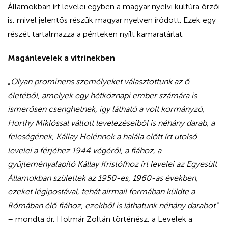
Államokban írt levelei egyben a magyar nyelvi kultúra őrzői
is, mivel jelentős részük magyar nyelven íródott. Ezek egy
részét tartalmazza a pénteken nyílt kamaratárlat.
Magánlevelek a vitrinekben
„
Olyan prominens személyeket választottunk az ő
életéből, amelyek egy hétköznapi ember számára is
ismerősen csenghetnek, így látható a volt kormányzó,
Horthy Miklóssal váltott levelezéseiből is néhány darab, a
feleségének, Kállay Helénnek a halála előtt írt utolsó
levelei a férjéhez 1944 végéről, a fiához, a
gyűjteményalapító Kállay Kristófhoz írt levelei az Egyesült
Államokban születtek az 1950-es, 1960-as években,
ezeket légipostával, tehát airmail formában küldte a
Rómában élő fiához, ezekből is láthatunk néhány darabot”
– mondta dr. Holmár Zoltán történész, a Levelek a