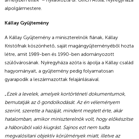
alpolgármestere.
Kállay Gyűjtemény
A Kállay Gyűjtemény a miniszterelnök fiának, Kállay
Kristófnak köszönhető, saját magángyűjteményéből hozta
létre, amit 1989-ben és 1990-ben adományozott
szülővárosának. Nyíregyháza azóta is ápolja a Kállay család
hagyományait, a gyűjtemény pedig folyamatosan
gyarapodik a leszármazottak felajánlásaival.
„
Ezek a levelek, amelyek kortörténeti dokumentumok,
bemutatják az ő gondolkodását. Az én véleményem
szerint, szerette a hazáját, mindent megtett érte, akár
hatalomban, amikor miniszterelnök volt, hogy előkészítse
a háborúból való kiugrást. Sajnos ezt nem tudta
megvalósítani objektív körülmények miatt, illetve az