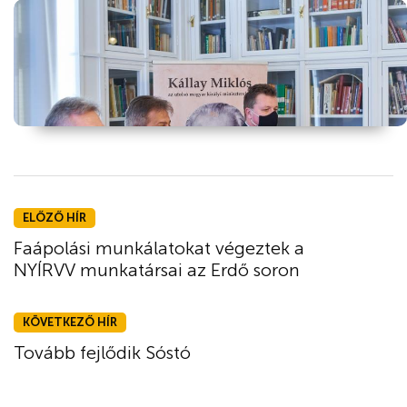
ELŐZŐ HÍR
Faápolási munkálatokat végeztek a
NYÍRVV munkatársai az Erdő soron
KÖVETKEZŐ HÍR
Tovább fejlődik Sóstó