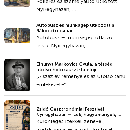
Rolleres és személyautó ütközött
Nyíregyházán, ...
Autóbusz és munkagép ütközött a
Rákóczi utcában
Autóbusz és munkagép ütközött
össze Nyíregyházán, ...
Elhunyt Markovics Gyula, a térség
utolsó holokauszt-túlélője
„A száz év reménye és az utolsó tanú
emlékezete” ...
Zsidó Gasztronómiai Fesztivál
Nyíregyházán – Ízek, hagyományok, ...
Különleges ízekkel, zenével,
irodalommal és a zsidó kultúrát ...