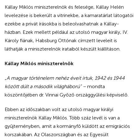
Kállay Miklós miniszterelnök és felesége, Kállay Helén
levelezése is
bekerült a vitrinekbe, a kamaratárlat látogatói
ezekbe a privát írásokba is beleolvashatnak a Kállay-
házban. Ezek mellett például az utolsó magyar király, IV.
Károly fiának, Habsburg Ottónak címzett leveleit is
láthatják a miniszterelnök irataiból készült kiállításon.
Kállay Miklós miniszterelnök
„
A magyar történelem nehéz éveit írtuk, 1942 és 1944
között dúlt a második világháború” –
mondta
köszöntőjében dr. Vinnai Győző országgyűlési képviselő.
Ebben az időszakban volt az utolsó magyar királyi
miniszterelnök Kállay Miklós. Több száz levél is van a
gyűjteményben, amit a kormányfő küldött az emigrációs
korszakában. Az Olaszországban és az Egyesült