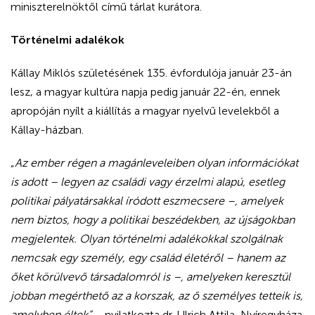
miniszterelnöktől című tárlat kurátora.
Történelmi adalékok
Kállay Miklós születésének 135. évfordulója január 23-án
lesz, a magyar kultúra napja pedig január 22-én, ennek
apropóján nyílt a kiállítás a magyar nyelvű levelekből a
Kállay-házban.
„
Az ember régen a magánleveleiben olyan információkat
is adott – legyen az családi vagy érzelmi alapú, esetleg
politikai pályatársakkal íródott eszmecsere –, amelyek
nem biztos, hogy a politikai beszédekben, az újságokban
megjelentek. Olyan történelmi adalékokkal szolgálnak
nemcsak egy személy, egy család életéről – hanem az
őket körülvevő társadalomról is –, amelyeken keresztül
jobban megérthető az a korszak, az ő személyes tetteik is,
amelyben éltek”
– nyilatkozta dr. Ulrich Attila, Nyíregyháza