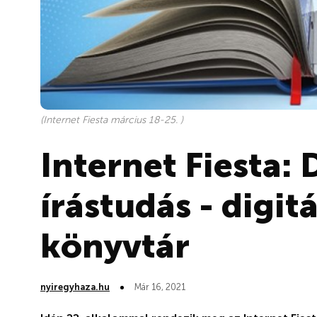
(Internet Fiesta március 18-25. )
Internet Fiesta: D
írástudás - digitá
könyvtár
nyiregyhaza.hu
Már 16, 2021