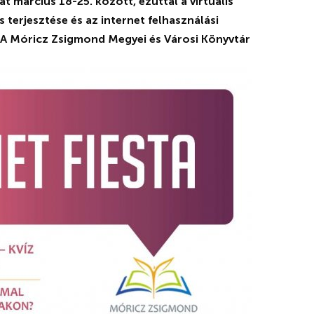
t március 18-25. között, ezúttal a virtuális
s terjesztése és az internet felhasználási
 A Móricz Zsigmond Megyei és Városi Könyvtár