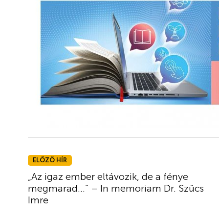
ELŐZŐ HÍR
„Az igaz ember eltávozik, de a fénye
megmarad…” – In memoriam Dr. Szűcs
Imre