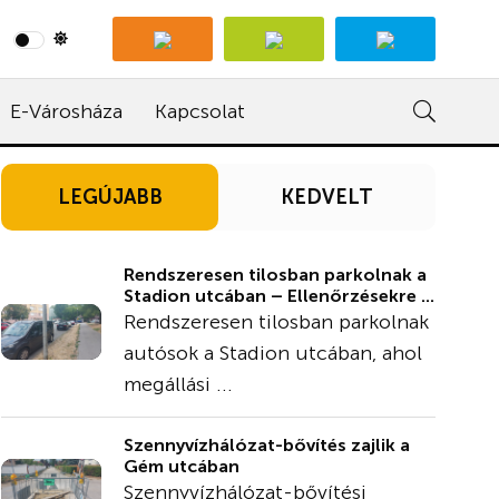
E-Városháza
Kapcsolat
LEGÚJABB
KEDVELT
Rendszeresen tilosban parkolnak a
Stadion utcában – Ellenőrzésekre ...
Rendszeresen tilosban parkolnak
autósok a Stadion utcában, ahol
megállási ...
Szennyvízhálózat-bővítés zajlik a
Gém utcában
Szennyvízhálózat-bővítési