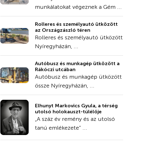
munkálatokat végeznek a Gém ...
Rolleres és személyautó ütközött
az Országzászló téren
Rolleres és személyautó ütközött
Nyíregyházán, ...
Autóbusz és munkagép ütközött a
Rákóczi utcában
Autóbusz és munkagép ütközött
össze Nyíregyházán, ...
Elhunyt Markovics Gyula, a térség
utolsó holokauszt-túlélője
„A száz év remény és az utolsó
tanú emlékezete” ...