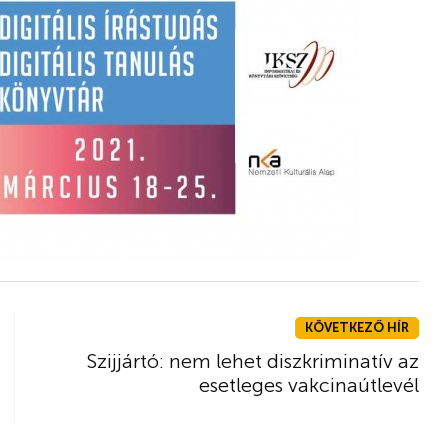
KÖVETKEZŐ HÍR
Szijjártó: nem lehet diszkriminatív az
esetleges vakcinaútlevél