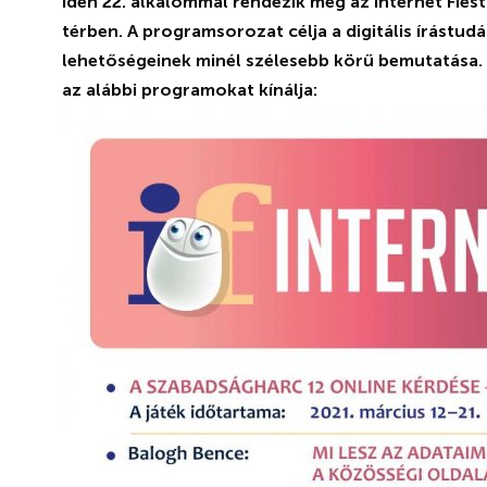
Idén 22. alkalommal rendezik meg az Internet Fiestá
térben. A programsorozat célja a digitális írástudá
lehetőségeinek minél szélesebb körű bemutatása.
az alábbi programokat kínálja: