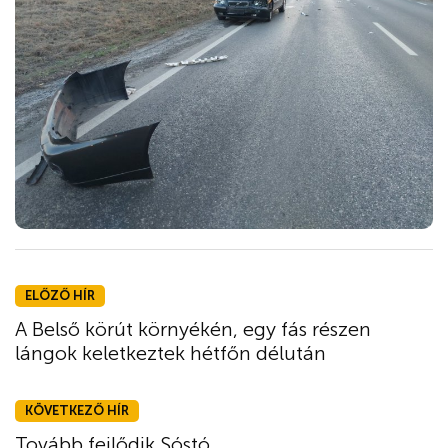
ELŐZŐ HÍR
A Belső körút környékén, egy fás részen
lángok keletkeztek hétfőn délután
KÖVETKEZŐ HÍR
Tovább fejlődik Sóstó