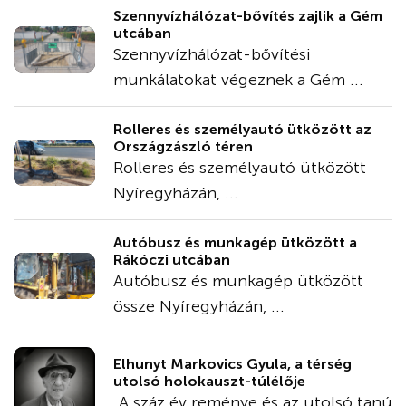
Szennyvízhálózat-bővítés zajlik a Gém
utcában
Szennyvízhálózat-bővítési
munkálatokat végeznek a Gém ...
Rolleres és személyautó ütközött az
Országzászló téren
Rolleres és személyautó ütközött
Nyíregyházán, ...
Autóbusz és munkagép ütközött a
Rákóczi utcában
Autóbusz és munkagép ütközött
össze Nyíregyházán, ...
Elhunyt Markovics Gyula, a térség
utolsó holokauszt-túlélője
„A száz év reménye és az utolsó tanú