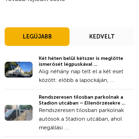
LEGÚJABB
KEDVELT
Két héten belül kétszer is meglőtte
ismerősét légpuskával ...
Alig néhány nap telt el a két eset
között: előbb a lapockáján, ...
Rendszeresen tilosban parkolnak a
Stadion utcában – Ellenőrzésekre ...
Rendszeresen tilosban parkolnak
autósok a Stadion utcában, ahol
megállási ...