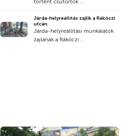
történt csütörtök ...
Járda-helyreállítás zajlik a Rákóczi
utcán
Járda-helyreállítási munkálatok
zajlanak a Rákóczi ...