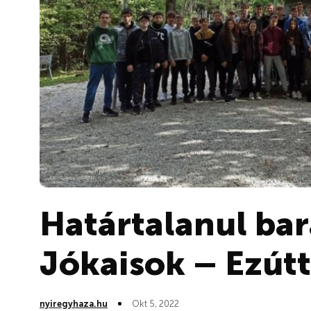
Határtalanul ba
Jókaisok – Ezútt
nyiregyhaza.hu
Okt 5, 2022