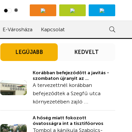
E-Városháza
Kapcsolat
LEGÚJABB
KEDVELT
Korábban befejeződött a javítás -
szombaton újranyit az ...
A tervezettnél korábban
befejeződtek a Szegfű utca
környezetében zajló ...
A hőség miatt fokozott
óvatosságra int a tisztifőorvos
Tombol a kánikula Szabolcs-