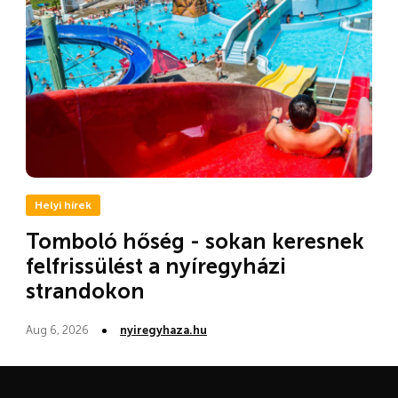
Helyi hírek
Tomboló hőség - sokan keresnek
felfrissülést a nyíregyházi
strandokon
Aug 6, 2026
nyiregyhaza.hu