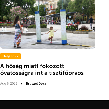
Helyi hírek
A hőség miatt fokozott
óvatosságra int a tisztifőorvos
Aug 6, 2026
Bruszel Dóra