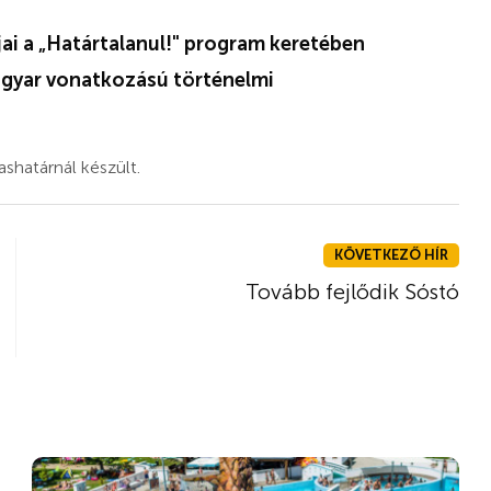
jai a „Határtalanul!" program keretében
agyar vonatkozású történelmi
shatárnál készült.
KÖVETKEZŐ HÍR
Tovább fejlődik Sóstó