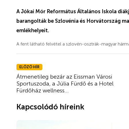
A Jókai Mór Református Általános Iskola diák
barangolták be Szlovénia és Horvátország m
emlékhelyeit.
A fent látható felvétel a szlovén-osztrák-magyar hárma
ELŐZŐ HÍR
Átmenetileg bezár az Eissman Városi
Sportuszoda, a Júlia Fürdő és a Hotel
Fürdőház wellness...
Kapcsolódó híreink