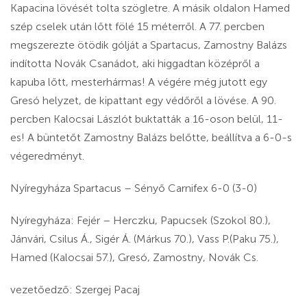
Kapacina lövését tolta szögletre. A másik oldalon Hamed
szép cselek után lőtt fölé 15 méterről. A 77. percben
megszerezte ötödik gólját a Spartacus, Zamostny Balázs
indította Novák Csanádot, aki higgadtan középről a
kapuba lőtt, mesterhármas! A végére még jutott egy
Gresó helyzet, de kipattant egy védőről a lövése. A 90.
percben Kalocsai Lászlót buktatták a 16-oson belül, 11-
es! A büntetőt Zamostny Balázs belőtte, beállítva a 6-0-s
végeredményt.
Nyíregyháza Spartacus – Sényő Carnifex 6-0 (3-0)
Nyíregyháza: Fejér – Herczku, Papucsek (Szokol 80.),
Jánvári, Csilus Á., Sigér Á. (Márkus 70.), Vass P.(Paku 75.),
Hamed (Kalocsai 57.), Gresó, Zamostny, Novák Cs.
vezetőedző: Szergej Pacaj