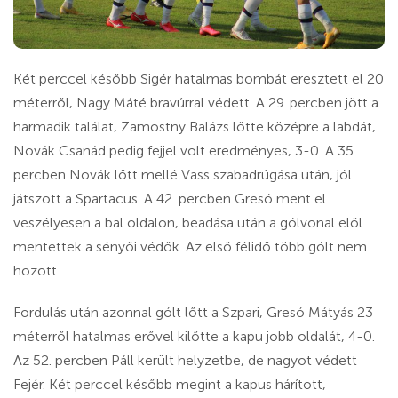
Két perccel később Sigér hatalmas bombát eresztett el 20
méterről, Nagy Máté bravúrral védett. A 29. percben jött a
harmadik találat, Zamostny Balázs lőtte középre a labdát,
Novák Csanád pedig fejjel volt eredményes, 3-0. A 35.
percben Novák lőtt mellé Vass szabadrúgása után, jól
játszott a Spartacus. A 42. percben Gresó ment el
veszélyesen a bal oldalon, beadása után a gólvonal elől
mentettek a sényői védők. Az első félidő több gólt nem
hozott.
Fordulás után azonnal gólt lőtt a Szpari, Gresó Mátyás 23
méterről hatalmas erővel kilőtte a kapu jobb oldalát, 4-0.
Az 52. percben Páll került helyzetbe, de nagyot védett
Fejér. Két perccel később megint a kapus hárított,