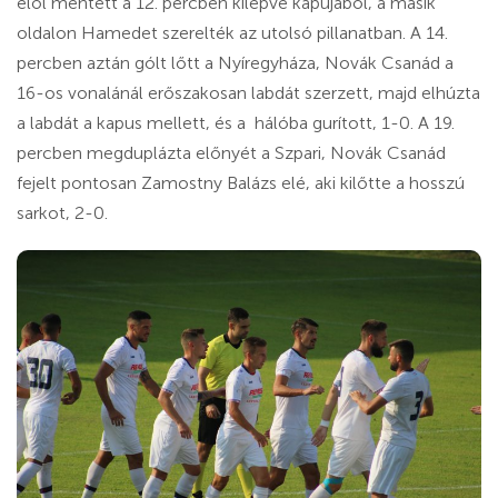
elől mentett a 12. percben kilépve kapujából, a másik
oldalon Hamedet szerelték az utolsó pillanatban. A 14.
percben aztán gólt lőtt a Nyíregyháza, Novák Csanád a
16-os vonalánál erőszakosan labdát szerzett, majd elhúzta
a labdát a kapus mellett, és a hálóba gurított, 1-0. A 19.
percben megduplázta előnyét a Szpari, Novák Csanád
fejelt pontosan Zamostny Balázs elé, aki kilőtte a hosszú
sarkot, 2-0.