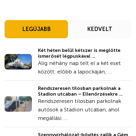
LEGÚJABB
KEDVELT
Két héten belül kétszer is meglőtte
ismerősét légpuskával ...
Alig néhány nap telt el a két eset
között: előbb a lapockáján, ...
Rendszeresen tilosban parkolnak a
Stadion utcában – Ellenőrzésekre ...
Rendszeresen tilosban parkolnak
autósok a Stadion utcában, ahol
megállási ...
Szennyvízhálózat-bővítés zajlik a Gém