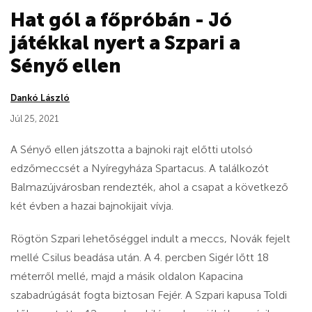
Hat gól a főpróbán - Jó
játékkal nyert a Szpari a
Sényő ellen
Dankó László
Júl 25, 2021
A Sényő ellen játszotta a bajnoki rajt előtti utolsó
edzőmeccsét a Nyíregyháza Spartacus. A találkozót
Balmazújvárosban rendezték, ahol a csapat a következő
két évben a hazai bajnokijait vívja.
Rögtön Szpari lehetőséggel indult a meccs, Novák fejelt
mellé Csilus beadása után. A 4. percben Sigér lőtt 18
méterről mellé, majd a másik oldalon Kapacina
szabadrúgását fogta biztosan Fejér. A Szpari kapusa Toldi