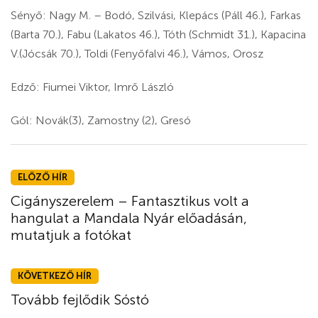
Sényő: Nagy M. – Bodó, Szilvási, Klepács (Páll 46.), Farkas
(Barta 70.), Fabu (Lakatos 46.), Tóth (Schmidt 31.), Kapacina
V.(Jócsák 70.), Toldi (Fenyőfalvi 46.), Vámos, Orosz
Edző: Fiumei Viktor, Imrő László
Gól: Novák(3), Zamostny (2), Gresó
ELŐZŐ HÍR
Cigányszerelem – Fantasztikus volt a
hangulat a Mandala Nyár előadásán,
mutatjuk a fotókat
KÖVETKEZŐ HÍR
Tovább fejlődik Sóstó