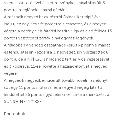
sikeres büntetőjével és két mezőnykosarával sikerült 6
ponttal meglépnie a hazai gárdának.
A második negyed hazai részről Földesi két triplájával
indult, ez egy kicsit felpörgette a csapatot, és a negyed
végére a berényiek is fáradni kezdtek, így az első félidőt 13
pontos vezetéssel zárták a nyíregyházi legények.
A félidőben a vendég csapatnak sikerült kipihennie magát
és lendületesen kezdeni a 3. negyedet, így visszajöttek 8
pontra, de a NYÍKSE is magához tért és Vida vezetésével
és 3 kosarával 11-re növelte a hazaiak előnyét a negyed
végére.
A negyedik negyedben sikerült tovább növelni az előnyt,
sőt egy 11 pontos futással és a negyed végéig kitartó
lendülettel 26 pontos győzelemmel zárta a mérkőzést a
SUNSHINE-NYÍKSE.
Pontdobók: