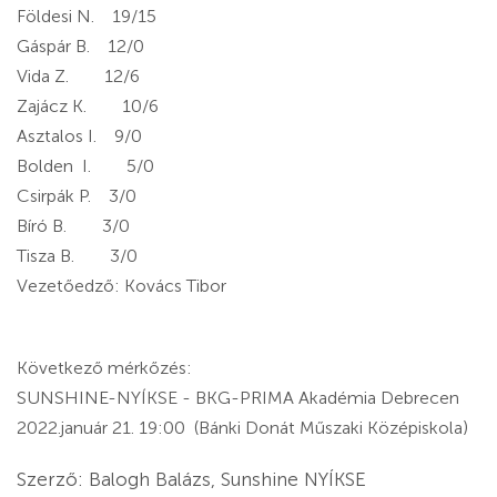
Földesi N. 19/15
Gáspár B. 12/0
Vida Z. 12/6
Zajácz K. 10/6
Asztalos I. 9/0
Bolden I. 5/0
Csirpák P. 3/0
Bíró B. 3/0
Tisza B. 3/0
Vezetőedző: Kovács Tibor
Következő mérkőzés:
SUNSHINE-NYÍKSE - BKG-PRIMA Akadémia Debrecen
2022.január 21. 19:00 (Bánki Donát Műszaki Középiskola)
Szerző: Balogh Balázs, Sunshine NYÍKSE