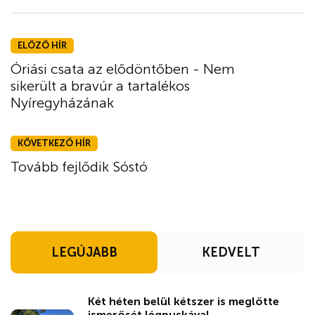
ELŐZŐ HÍR
Óriási csata az elődöntőben - Nem
sikerült a bravúr a tartalékos
Nyíregyházának
KÖVETKEZŐ HÍR
Tovább fejlődik Sóstó
LEGÚJABB
KEDVELT
Két héten belül kétszer is meglőtte
ismerősét légpuskával ...