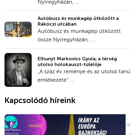
Nyíregyházán, ...
Autóbusz és munkagép ütközött a
Rákóczi utcában
Autóbusz és munkagép ütközött
össze Nyíregyházán, ...
Elhunyt Markovics Gyula, a térség
utolsó holokauszt-túlélője
„A száz év reménye és az utolsó tanú
emlékezete” ...
Kapcsolódó híreink