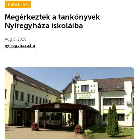
Helyi hírek
Megérkeztek a tankönyvek
Nyíregyháza iskoláiba
Aug 5, 2026
nyiregyhaza.hu