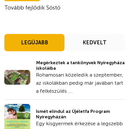
Tovább fejlődik Sóstó
LEGÚJABB
KEDVELT
Megérkeztek a tankönyvek Nyíregyháza
iskoláiba
Rohamosan közeledik a szeptember,
az iskolákban pedig már javában tart
a felkészülés ...
Ismét elindul az Újéletfa Program
Nyíregyházán
Egy kisgyermek érkezése a legszebb