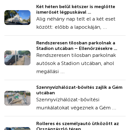
Két héten belül kétszer is meglőtte
ismerősét légpuskával ...
Alig néhány nap telt el a két eset
között: előbb a lapockáján, ...
Rendszeresen tilosban parkolnak a
Stadion utcában – Ellenőrzésekre ...
Rendszeresen tilosban parkolnak
autósok a Stadion utcában, ahol
megállási ...
Szennyvízhálózat-bővítés zajlik a Gém
utcában
Szennyvízhálózat-bővítési
munkálatokat végeznek a Gém ...
Rolleres és személyautó ütközött az
Országzászló téren