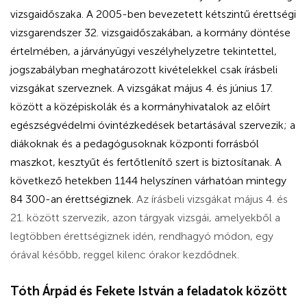
vizsgaidőszaka. A 2005-ben bevezetett kétszintű érettségi
vizsgarendszer 32. vizsgaidőszakában, a kormány döntése
értelmében, a járványügyi veszélyhelyzetre tekintettel,
jogszabályban meghatározott kivételekkel csak írásbeli
vizsgákat szerveznek. A vizsgákat május 4. és június 17.
között a középiskolák és a kormányhivatalok az előírt
egészségvédelmi óvintézkedések betartásával szervezik; a
diákoknak és a pedagógusoknak központi forrásból
maszkot, kesztyűt és fertőtlenítő szert is biztosítanak. A
következő hetekben 1144 helyszínen várhatóan mintegy
84 300-an érettségiznek.
Az írásbeli vizsgákat május 4. és
21. között szervezik, azon tárgyak vizsgái, amelyekből a
legtöbben érettségiznek idén, rendhagyó módon, egy
órával később, reggel kilenc órakor kezdődnek.
Tóth Árpád és Fekete István a feladatok között