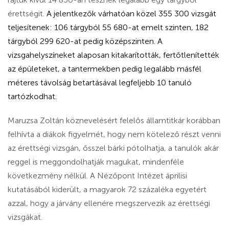
érettségit.
A jelentkezők várhatóan közel 355 300 vizsgát
teljesítenek: 106 tárgyból 55 680-at emelt szinten, 182
tárgyból 299 620-at pedig középszinten. A
vizsgahelyszíneket alaposan kitakarították, fertőtlenítették
az épületeket, a tantermekben pedig legalább másfél
méteres távolság betartásával legfeljebb 10 tanuló
tartózkodhat.
Maruzsa Zoltán köznevelésért felelős államtitkár korábban
felhívta a diákok figyelmét, hogy nem kötelező részt venni
az érettségi vizsgán, ősszel bárki pótolhatja, a tanulók akár
reggel is meggondolhatják magukat, mindenféle
következmény nélkül. A Nézőpont Intézet áprilisi
kutatásából kiderült, a magyarok 72 százaléka egyetért
azzal, hogy a járvány ellenére megszervezik az érettségi
vizsgákat.