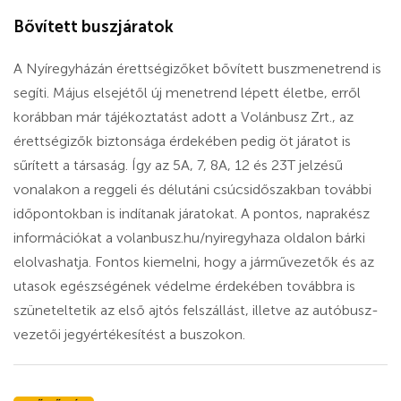
Bővített buszjáratok
A Nyíregyházán érettségizőket bővített buszmenetrend is
segíti. Május elsejétől új menetrend lépett életbe, erről
korábban már tájékoztatást adott a Volánbusz Zrt., az
érettségizők biztonsága érdekében pedig öt járatot is
sűrített a társaság. Így az 5A, 7, 8A, 12 és 23T jelzésű
vonalakon a reggeli és délutáni csúcsidőszakban további
időpontokban is indítanak járatokat. A pontos, naprakész
információkat a volanbusz.hu/nyiregyhaza oldalon bárki
elolvashatja. Fontos kiemelni, hogy a járművezetők és az
utasok egészségének védelme érdekében továbbra is
szüneteltetik az első ajtós felszállást, illetve az autóbusz-
vezetői jegyértékesítést a buszokon.