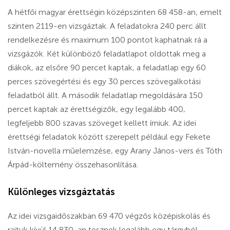
A hétfői magyar érettségin középszinten 68 458-an, emelt
szinten 2119-en vizsgáztak. A feladatokra 240 perc állt
rendelkezésre és maximum 100 pontot kaphatnak rá a
vizsgázók. Két különböző feladatlapot oldottak meg a
diákok, az elsőre 90 percet kaptak, a feladatlap egy 60
perces szövegértési és egy 30 perces szövegalkotási
feladatból állt. A második feladatlap megoldására 150
percet kaptak az érettségizők, egy legalább 400,
legfeljebb 800 szavas szöveget kellett írniuk. Az idei
érettségi feladatok között szerepelt például egy Fekete
István-novella műelemzése, egy Arany János-vers és Tóth
Árpád-költemény összehasonlítása.
Különleges vizsgáztatás
Az idei vizsgaidőszakban 69 470 végzős középiskolás és
rajtuk kívül 14 830-an tesznek legalább egy tárgyból