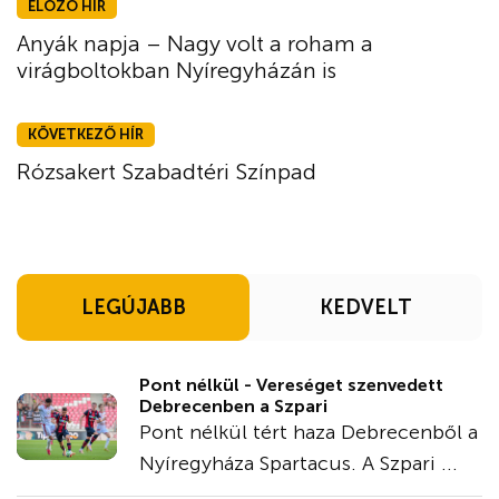
ELŐZŐ HÍR
Anyák napja – Nagy volt a roham a
virágboltokban Nyíregyházán is
KÖVETKEZŐ HÍR
Rózsakert Szabadtéri Színpad
LEGÚJABB
KEDVELT
Pont nélkül - Vereséget szenvedett
Debrecenben a Szpari
Pont nélkül tért haza Debrecenből a
Nyíregyháza Spartacus. A Szpari ...