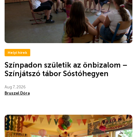
Helyi hírek
Színpadon születik az önbizalom –
Színjátszó tábor Sóstóhegyen
Aug 7, 2026
Bruszel Dóra