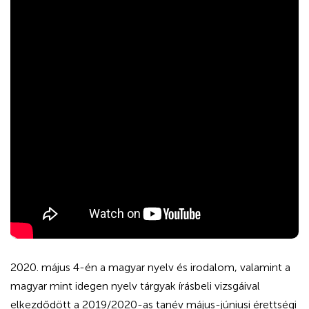
2020. május 4-én a magyar nyelv és irodalom, valamint a
magyar mint idegen nyelv tárgyak írásbeli vizsgáival
elkezdődött a 2019/2020-as tanév május-júniusi érettségi