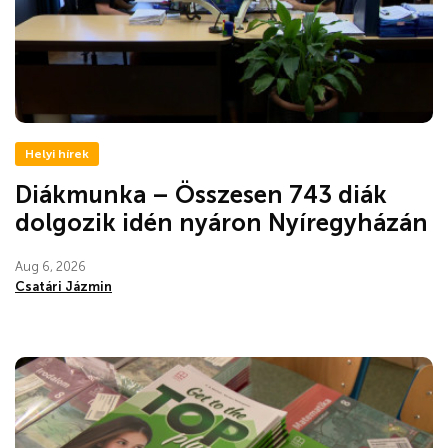
Helyi hírek
Diákmunka – Összesen 743 diák
dolgozik idén nyáron Nyíregyházán
Aug 6, 2026
Csatári Jázmin