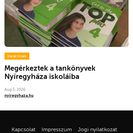
Helyi hírek
Megérkeztek a tankönyvek
Nyíregyháza iskoláiba
Aug 5, 2026
nyiregyhaza.hu
Kapcsolat
Impresszum
Jogi nyilatkozat