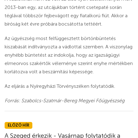
2013-ban egy, az utcájukban történt csetepaté során
téglával többször fejbevágott egy fiatalkorú fiút. Akkor a
bíróság két évre próbára bocsátotta tettéért.
Az ügyészség most felfüggesztett börtönbüntetés
kiszabását indítványozta a vádlottal szemben. A viszonylag
enyhébb büntetést az indokolja, hogy az igazságügyi
elmeorvos szakértők véleménye szerint enyhe mértékben
korlátozva volt a beszámítási képessége.
Az eljárás a Nyíregyházi Törvényszéken folytatódik.
Forrás: Szabolcs-Szatmár-Bereg Megyei Főügyészség
ELŐZŐ HÍR
A Szeged érkezik - Vasárnap folytatódik a