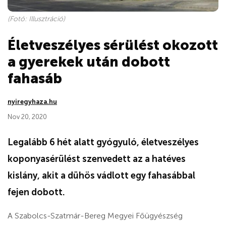
(Fotó: Illusztráció)
Életveszélyes sérülést okozott
a gyerekek után dobott
fahasáb
nyiregyhaza.hu
Nov 20, 2020
Legalább 6 hét alatt gyógyuló, életveszélyes
koponyasérülést szenvedett az a hatéves
kislány, akit a dühös vádlott egy fahasábbal
fejen dobott.
A Szabolcs-Szatmár-Bereg Megyei Főügyészség