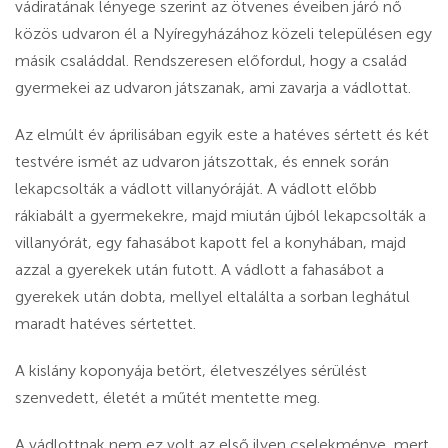
vádiratának lényege szerint az ötvenes éveiben járó nő
közös udvaron él a Nyíregyházához közeli településen egy
másik családdal. Rendszeresen előfordul, hogy a család
gyermekei az udvaron játszanak, ami zavarja a vádlottat.
Az elmúlt év áprilisában egyik este a hatéves sértett és két
testvére ismét az udvaron játszottak, és ennek során
lekapcsolták a vádlott villanyóráját. A vádlott előbb
rákiabált a gyermekekre, majd miután újból lekapcsolták a
villanyórát, egy fahasábot kapott fel a konyhában, majd
azzal a gyerekek után futott. A vádlott a fahasábot a
gyerekek után dobta, mellyel eltalálta a sorban leghátul
maradt hatéves sértettet.
A kislány koponyája betört, életveszélyes sérülést
szenvedett, életét a műtét mentette meg.
A vádlottnak nem ez volt az első ilyen cselekménye, mert