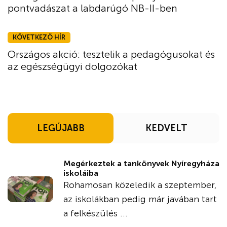
pontvadászat a labdarúgó NB-II-ben
KÖVETKEZŐ HÍR
Országos akció: tesztelik a pedagógusokat és
az egészségügyi dolgozókat
LEGÚJABB
KEDVELT
Megérkeztek a tankönyvek Nyíregyháza
iskoláiba
Rohamosan közeledik a szeptember,
az iskolákban pedig már javában tart
a felkészülés ...