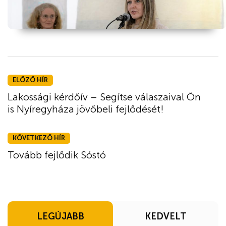
ELŐZŐ HÍR
Lakossági kérdőív – Segítse válaszaival Ön
is Nyíregyháza jövőbeli fejlődését!
KÖVETKEZŐ HÍR
Tovább fejlődik Sóstó
LEGÚJABB
KEDVELT