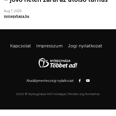
Aug 7, 2026
nyiregyhaza.hu
Kapcsolat
Impresszum
Jogi nyilatkozat
Akadálymentességi nyilatkozat
2026 © Nyíregyháza MJV honlapja | Minden jog fenntartva.