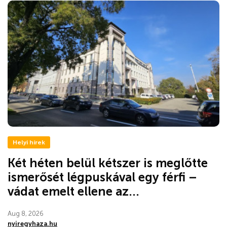
Helyi hírek
Két héten belül kétszer is meglőtte
ismerősét légpuskával egy férfi –
vádat emelt ellene az...
Aug 8, 2026
nyiregyhaza.hu