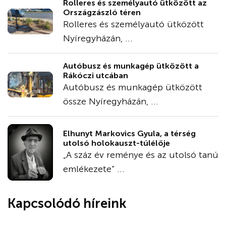
Rolleres és személyautó ütközött az
Országzászló téren
Rolleres és személyautó ütközött
Nyíregyházán, ...
Autóbusz és munkagép ütközött a
Rákóczi utcában
Autóbusz és munkagép ütközött
össze Nyíregyházán, ...
Elhunyt Markovics Gyula, a térség
utolsó holokauszt-túlélője
„A száz év reménye és az utolsó tanú
emlékezete” ...
Kapcsolódó híreink