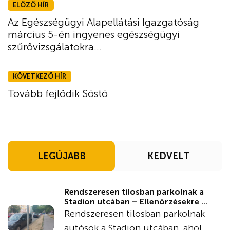
ELŐZŐ HÍR
Az Egészségügyi Alapellátási Igazgatóság
március 5-én ingyenes egészségügyi
szűrővizsgálatokra...
KÖVETKEZŐ HÍR
Tovább fejlődik Sóstó
LEGÚJABB
KEDVELT
Rendszeresen tilosban parkolnak a
Stadion utcában – Ellenőrzésekre ...
Rendszeresen tilosban parkolnak
autósok a Stadion utcában, ahol