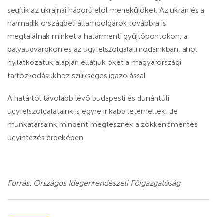
segítik az ukrajnai háború elől menekülőket. Az ukrán és a
harmadik országbeli állampolgárok továbbra is
megtalálnak minket a határmenti gyűjtőpontokon, a
pályaudvarokon és az ügyfélszolgálati irodáinkban, ahol
nyilatkozatuk alapján ellátjuk őket a magyarországi
tartózkodásukhoz szükséges igazolással.
A határtól távolabb lévő budapesti és dunántúli
ügyfélszolgálataink is egyre inkább leterheltek, de
munkatársaink mindent megtesznek a zökkenőmentes
ügyintézés érdekében.
Forrás: Országos Idegenrendészeti Főigazgatóság