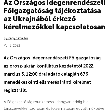
Az Országos Idegenrendészeti
Főigazgatóság tájékoztatása
az Ukrajnából érkező
kérelmezőkkel kapcsolatosan
nyiregyhaza.hu
Már 3, 2022
Az Országos Idegenrendészeti Főigazgatóság
az orosz-ukrán konfliktus kezdetétől 2022.
március 3. 12:00 órai adatok alapján 676
menedékeskénti elismerés iránti kérelmet
regisztrált.
A Főigazgatóság munkatársai, ahogyan eddig is a
társszervekkel szorosan és folyamatosan együttműködve