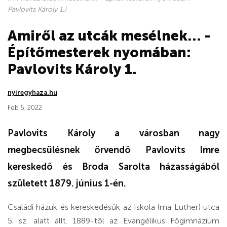
Pavlovits Károly 1.)
Amiről az utcák mesélnek... -
Építőmesterek nyomában:
Pavlovits Károly 1.
nyiregyhaza.hu
Feb 5, 2022
Pavlovits Károly a városban nagy
megbecsülésnek örvendő Pavlovits Imre
kereskedő és Broda Sarolta házasságából
született 1879. június 1-én.
Családi házuk és kereskedésük az Iskola (ma Luther) utca
5. sz. alatt állt. 1889-tõl az Evangélikus Főgimnázium