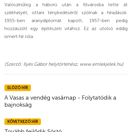
Valószínűleg a háború után a fővárosba tette át
székhelyét, ottani ténykedéséről szólnak a híradások.
1955-ben aranydiplomát kapott, 1957-ben pedig
hozzászólt egy építészeti vitához. Ez az utolsó eddig
ismert hír róla.
(Szerző: Ilyés Gábor helytörténész, www.emlekjelek.hu)
ELŐZŐ HÍR
A Vasas a vendég vasárnap - Folytatódik a
bajnokság
KÖVETKEZŐ HÍR
Tovább fejlődik Sóstó