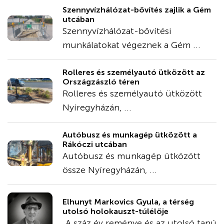
Szennyvízhálózat-bővítés zajlik a Gém
utcában
Szennyvízhálózat-bővítési
munkálatokat végeznek a Gém ...
Rolleres és személyautó ütközött az
Országzászló téren
Rolleres és személyautó ütközött
Nyíregyházán, ...
Autóbusz és munkagép ütközött a
Rákóczi utcában
Autóbusz és munkagép ütközött
össze Nyíregyházán, ...
Elhunyt Markovics Gyula, a térség
utolsó holokauszt-túlélője
„A száz év reménye és az utolsó tanú