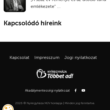
emlékezete” ...
Kapcsolódó híreink
Kapcsolat
Impresszum
Jogi nyilatkozat
Akadálymentességi nyilatkozat
2026 © Nyíregyháza MJV honlapja | Minden jog fenntartva.