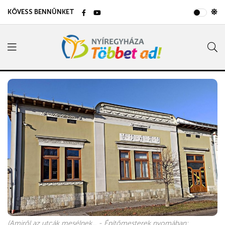
KÖVESS BENNÜNKET
(Amiről az utcák mesélnek... - Építőmesterek nyomában: