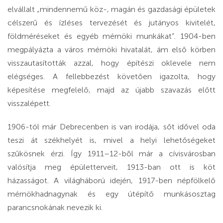
elvállalt „mindennemű köz-, magán és gazdasági épületek
célszerű és ízléses tervezését és jutányos kivitelét,
földméréseket és egyéb mérnöki munkákat”. 1904-ben
megpályázta a város mérnöki hivatalát, ám első körben
visszautasították azzal, hogy építészi oklevele nem
elégséges. A fellebbezést követően igazolta, hogy
képesítése megfelelő, majd az újabb szavazás előtt
visszalépett.
1906-tól már Debrecenben is van irodája, sőt idővel oda
teszi át székhelyét is, mivel a helyi lehetőségeket
szűkösnek érzi. Így 1911–12-bõl már a cívisvárosban
valósítja meg épületterveit, 1913-ban ott is köt
házasságot. A világháború idején, 1917-ben népfölkelő
mérnökhadnagynak és egy útépítő munkásosztag
parancsnokának nevezik ki.