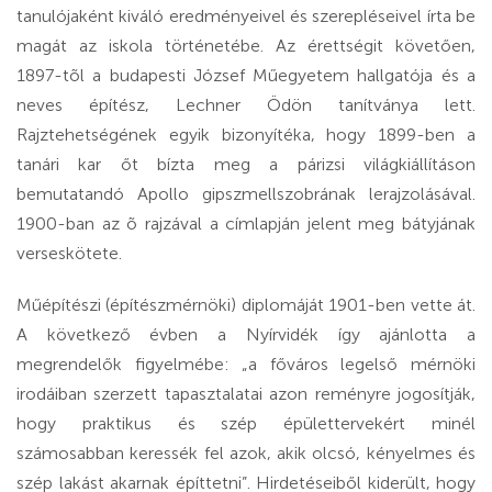
tanulójaként kiváló eredményeivel és szerepléseivel írta be
magát az iskola történetébe. Az érettségit követően,
1897-tõl a budapesti József Műegyetem hallgatója és a
neves építész, Lechner Ödön tanítványa lett.
Rajztehetségének egyik bizonyítéka, hogy 1899-ben a
tanári kar őt bízta meg a párizsi világkiállításon
bemutatandó Apollo gipszmellszobrának lerajzolásával.
1900-ban az õ rajzával a címlapján jelent meg bátyjának
verseskötete.
Műépítészi (építészmérnöki) diplomáját 1901-ben vette át.
A következő évben a Nyírvidék így ajánlotta a
megrendelők figyelmébe: „a főváros legelső mérnöki
irodáiban szerzett tapasztalatai azon reményre jogosítják,
hogy praktikus és szép épülettervekért minél
számosabban keressék fel azok, akik olcsó, kényelmes és
szép lakást akarnak építtetni”. Hirdetéseiből kiderült, hogy