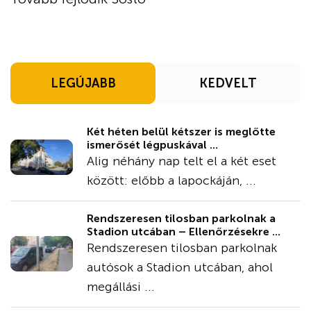
LEGÚJABB
KEDVELT
Két héten belül kétszer is meglőtte
ismerősét légpuskával ...
Alig néhány nap telt el a két eset
között: előbb a lapockáján, ...
Rendszeresen tilosban parkolnak a
Stadion utcában – Ellenőrzésekre ...
Rendszeresen tilosban parkolnak
autósok a Stadion utcában, ahol
megállási ...