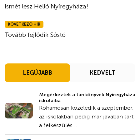
Ismét lesz Helló Nyíregyháza!
KÖVETKEZŐ HÍR
Tovább fejlődik Sóstó
LEGÚJABB
KEDVELT
Megérkeztek a tankönyvek Nyíregyháza
iskoláiba
Rohamosan közeledik a szeptember,
az iskolákban pedig már javában tart
a felkészülés ...