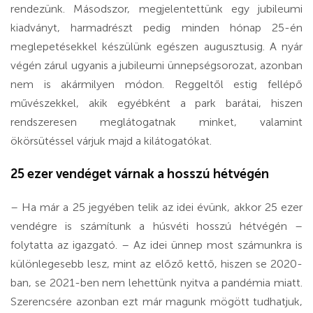
rendezünk. Másodszor, megjelentettünk egy jubileumi
kiadványt, harmadrészt pedig minden hónap 25-én
meglepetésekkel készülünk egészen augusztusig. A nyár
végén zárul ugyanis a jubileumi ünnepségsorozat, azonban
nem is akármilyen módon. Reggeltől estig fellépő
művészekkel, akik egyébként a park barátai, hiszen
rendszeresen meglátogatnak minket, valamint
ökörsütéssel várjuk majd a kilátogatókat.
25 ezer vendéget várnak a hosszú hétvégén
– Ha már a 25 jegyében telik az idei évünk, akkor 25 ezer
vendégre is számítunk a húsvéti hosszú hétvégén –
folytatta az igazgató. – Az idei ünnep most számunkra is
különlegesebb lesz, mint az előző kettő, hiszen se 2020-
ban, se 2021-ben nem lehettünk nyitva a pandémia miatt.
Szerencsére azonban ezt már magunk mögött tudhatjuk,