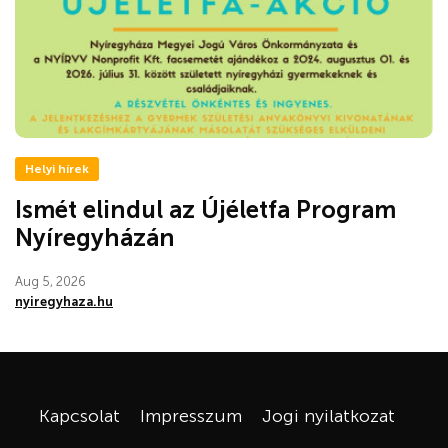
Helyi hírek
Ismét elindul az Újéletfa Program
Nyíregyházán
Aug 5, 2026
nyiregyhaza.hu
Kapcsolat
Impresszum
Jogi nyilatkozat