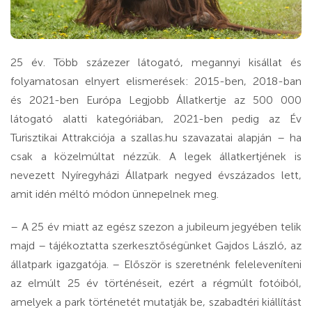
25 év. Több százezer látogató, megannyi kisállat és
folyamatosan elnyert elismerések: 2015-ben, 2018-ban
és 2021-ben Európa Legjobb Állatkertje az 500 000
látogató alatti kategóriában, 2021-ben pedig az Év
Turisztikai Attrakciója a szallas.hu szavazatai alapján – ha
csak a közelmúltat nézzük. A legek állatkertjének is
nevezett Nyíregyházi Állatpark negyed évszázados lett,
amit idén méltó módon ünnepelnek meg.
– A 25 év miatt az egész szezon a jubileum jegyében telik
majd – tájékoztatta szerkesztőségünket Gajdos László, az
állatpark igazgatója. – Először is szeretnénk feleleveníteni
az elmúlt 25 év történéseit, ezért a régmúlt fotóiból,
amelyek a park történetét mutatják be, szabadtéri kiállítást