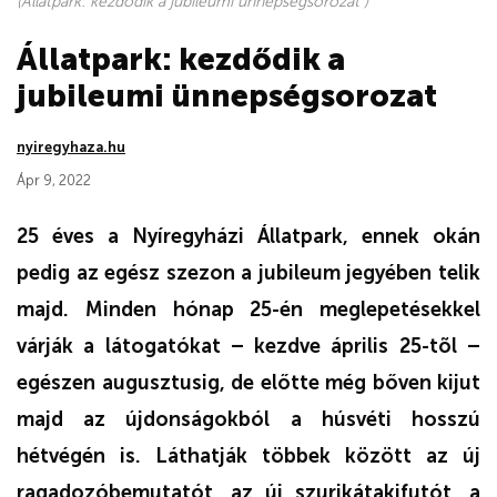
(Állatpark: kezdődik a jubileumi ünnepségsorozat )
Állatpark: kezdődik a
jubileumi ünnepségsorozat
nyiregyhaza.hu
Ápr 9, 2022
25 éves a Nyíregyházi Állatpark, ennek okán
pedig az egész szezon a jubileum jegyében telik
majd. Minden hónap 25-én meglepetésekkel
várják a látogatókat – kezdve április 25-tõl –
egészen augusztusig, de előtte még bőven kijut
majd az újdonságokból a húsvéti hosszú
hétvégén is. Láthatják többek között az új
ragadozóbemutatót, az új szurikátakifutót, a