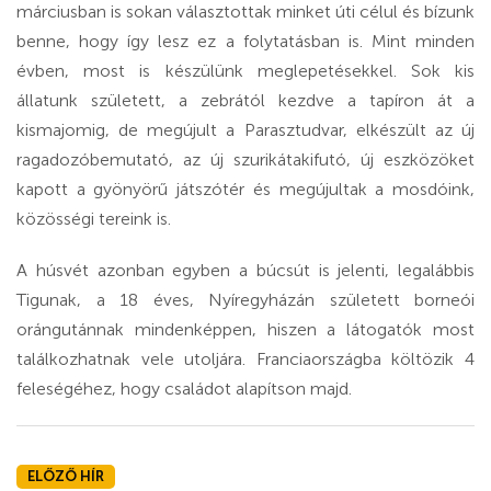
márciusban is sokan választottak minket úti célul és bízunk
benne, hogy így lesz ez a folytatásban is. Mint minden
évben, most is készülünk meglepetésekkel. Sok kis
állatunk született, a zebrától kezdve a tapíron át a
kismajomig, de megújult a Parasztudvar, elkészült az új
ragadozóbemutató, az új szurikátakifutó, új eszközöket
kapott a gyönyörű játszótér és megújultak a mosdóink,
közösségi tereink is.
A húsvét azonban egyben a búcsút is jelenti, legalábbis
Tigunak, a 18 éves, Nyíregyházán született borneói
orángutánnak mindenképpen, hiszen a látogatók most
találkozhatnak vele utoljára. Franciaországba költözik 4
feleségéhez, hogy családot alapítson majd.
ELŐZŐ HÍR