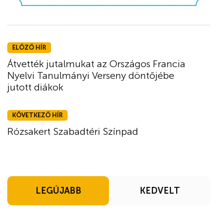
ELŐZŐ HÍR
Átvették jutalmukat az Országos Francia
Nyelvi Tanulmányi Verseny döntőjébe
jutott diákok
KÖVETKEZŐ HÍR
Rózsakert Szabadtéri Színpad
LEGÚJABB
KEDVELT