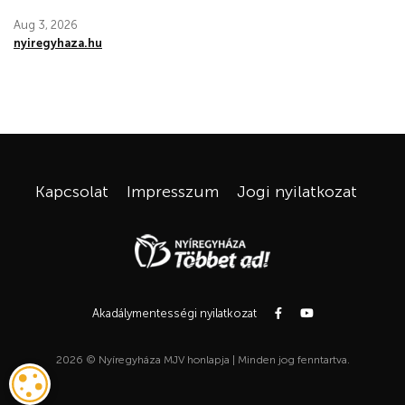
Aug 3, 2026
nyiregyhaza.hu
Kapcsolat
Impresszum
Jogi nyilatkozat
Akadálymentességi nyilatkozat
2026 © Nyíregyháza MJV honlapja | Minden jog fenntartva.