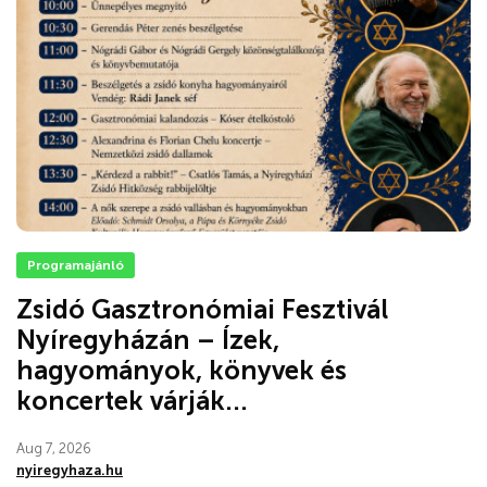
Programajánló
Zsidó Gasztronómiai Fesztivál
Nyíregyházán – Ízek,
hagyományok, könyvek és
koncertek várják...
Aug 7, 2026
nyiregyhaza.hu