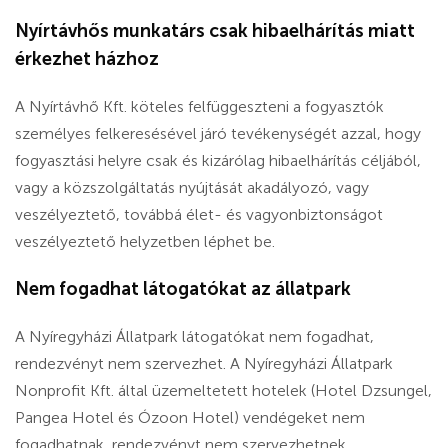
Nyírtávhős munkatárs csak hibaelhárítás miatt
érkezhet házhoz
A Nyírtávhő Kft. köteles felfüggeszteni a fogyasztók
személyes felkeresésével járó tevékenységét azzal, hogy
fogyasztási helyre csak és kizárólag hibaelhárítás céljából,
vagy a közszolgáltatás nyújtását akadályozó, vagy
veszélyeztető, továbbá élet- és vagyonbiztonságot
veszélyeztető helyzetben léphet be.
Nem fogadhat látogatókat az állatpark
A Nyíregyházi Állatpark látogatókat nem fogadhat,
rendezvényt nem szervezhet. A Nyíregyházi Állatpark
Nonprofit Kft. által üzemeltetett hotelek (Hotel Dzsungel,
Pangea Hotel és Ózoon Hotel) vendégeket nem
fogadhatnak, rendezvényt nem szervezhetnek.