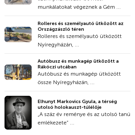
munkálatokat végeznek a Gém ...
Rolleres és személyautó ütközött az
Országzászló téren
Rolleres és személyautó ütközött
Nyíregyházán, ...
Autóbusz és munkagép ütközött a
Rákóczi utcában
Autóbusz és munkagép ütközött
össze Nyíregyházán, ...
Elhunyt Markovics Gyula, a térség
utolsó holokauszt-túlélője
„A száz év reménye és az utolsó tanú
emlékezete” ...