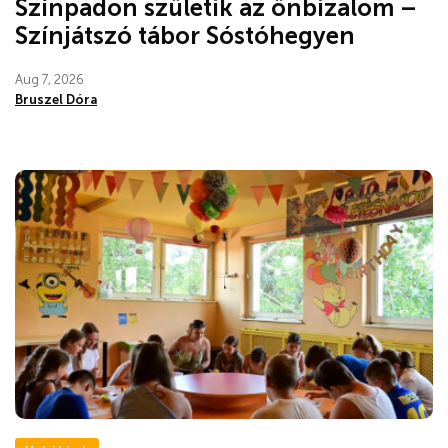
Színpadon születik az önbizalom –
Színjátszó tábor Sóstóhegyen
Aug 7, 2026
Bruszel Dóra