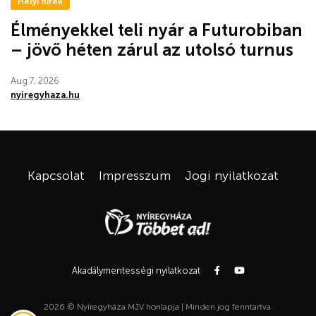
Helyi hírek
Élményekkel teli nyár a Futurobiban
– jövő héten zárul az utolsó turnus
Aug 7, 2026
nyiregyhaza.hu
Kapcsolat
Impresszum
Jogi nyilatkozat
Akadálymentességi nyilatkozat
2026 © Nyíregyháza MJV honlapja | Minden jog fenntartva.