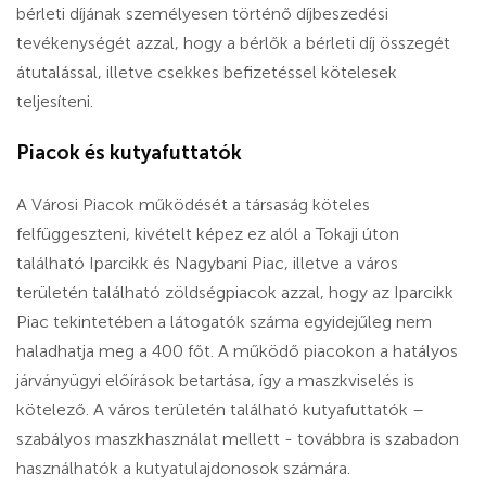
bérleti díjának személyesen történő díjbeszedési
tevékenységét azzal, hogy a bérlők a bérleti díj összegét
átutalással, illetve csekkes befizetéssel kötelesek
teljesíteni.
Piacok és kutyafuttatók
A Városi Piacok működését a társaság köteles
felfüggeszteni, kivételt képez ez alól a Tokaji úton
található Iparcikk és Nagybani Piac, illetve a város
területén található zöldségpiacok azzal, hogy az Iparcikk
Piac tekintetében a látogatók száma egyidejűleg nem
haladhatja meg a 400 főt. A működő piacokon a hatályos
járványügyi előírások betartása, így a maszkviselés is
kötelező. A város területén található kutyafuttatók –
szabályos maszkhasználat mellett - továbbra is szabadon
használhatók a kutyatulajdonosok számára.