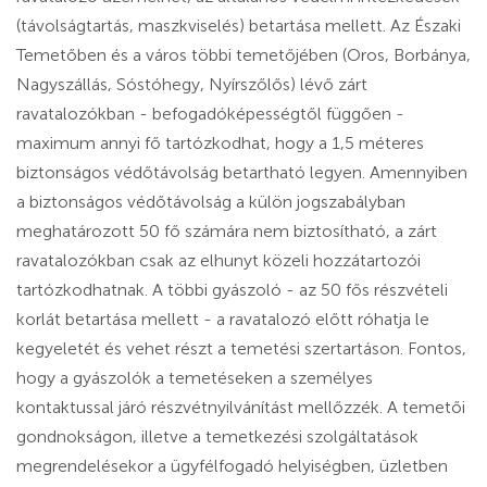
(távolságtartás, maszkviselés) betartása mellett. Az Északi
Temetőben és a város többi temetőjében (Oros, Borbánya,
Nagyszállás, Sóstóhegy, Nyírszőlős) lévő zárt
ravatalozókban - befogadóképességtől függően -
maximum annyi fő tartózkodhat, hogy a 1,5 méteres
biztonságos védőtávolság betartható legyen. Amennyiben
a biztonságos védőtávolság a külön jogszabályban
meghatározott 50 fő számára nem biztosítható, a zárt
ravatalozókban csak az elhunyt közeli hozzátartozói
tartózkodhatnak. A többi gyászoló - az 50 fős részvételi
korlát betartása mellett - a ravatalozó előtt róhatja le
kegyeletét és vehet részt a temetési szertartáson. Fontos,
hogy a gyászolók a temetéseken a személyes
kontaktussal járó részvétnyilvánítást mellőzzék. A temetői
gondnokságon, illetve a temetkezési szolgáltatások
megrendelésekor a ügyfélfogadó helyiségben, üzletben