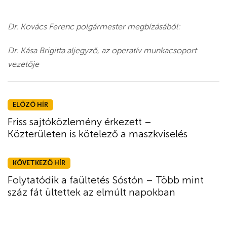
Dr. Kovács Ferenc polgármester megbízásából:
Dr. Kása Brigitta aljegyző, az operatív munkacsoport
vezetője
ELŐZŐ HÍR
Friss sajtóközlemény érkezett –
Közterületen is kötelező a maszkviselés
KÖVETKEZŐ HÍR
Folytatódik a faültetés Sóstón – Több mint
száz fát ültettek az elmúlt napokban