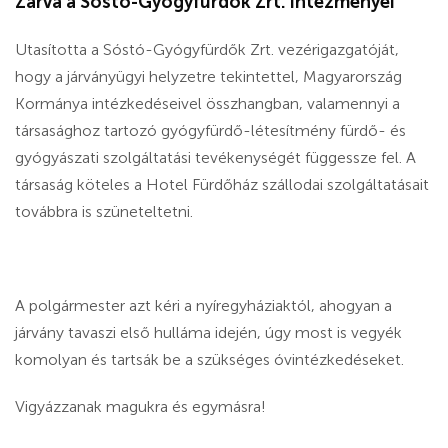
Zárva a Sóstó-Gyógyfürdők Zrt. intézményei
Utasította a Sóstó-Gyógyfürdők Zrt. vezérigazgatóját,
hogy a járványügyi helyzetre tekintettel, Magyarország
Kormánya intézkedéseivel összhangban, valamennyi a
társasághoz tartozó gyógyfürdő-létesítmény fürdő- és
gyógyászati szolgáltatási tevékenységét függessze fel. A
társaság köteles a Hotel Fürdőház szállodai szolgáltatásait
továbbra is szüneteltetni.
A polgármester azt kéri a nyíregyháziaktól, ahogyan a
járvány tavaszi első hulláma idején, úgy most is vegyék
komolyan és tartsák be a szükséges óvintézkedéseket.
Vigyázzanak magukra és egymásra!