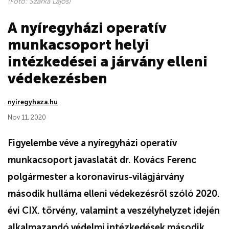
(Fotó: Szarka Lajos)
A nyíregyházi operatív
munkacsoport helyi
intézkedései a járvány elleni
védekezésben
nyiregyhaza.hu
Nov 11, 2020
Figyelembe véve a nyíregyházi operatív
munkacsoport javaslatát dr. Kovács Ferenc
polgármester a koronavírus-világjárvány
második hulláma elleni védekezésről szóló 2020.
évi CIX. törvény, valamint a veszélyhelyzet idején
alkalmazandó védelmi intézkedések második