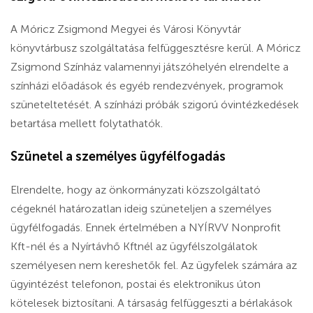
A Móricz Zsigmond Megyei és Városi Könyvtár
könyvtárbusz szolgáltatása felfüggesztésre kerül. A Móricz
Zsigmond Színház valamennyi játszóhelyén elrendelte a
színházi előadások és egyéb rendezvények, programok
szüneteltetését. A színházi próbák szigorú óvintézkedések
betartása mellett folytathatók.
Szünetel a személyes ügyfélfogadás
Elrendelte, hogy az önkormányzati közszolgáltató
cégeknél határozatlan ideig szüneteljen a személyes
ügyfélfogadás. Ennek értelmében a NYÍRVV Nonprofit
Kft-nél és a Nyírtávhő Kftnél az ügyfélszolgálatok
személyesen nem kereshetők fel. Az ügyfelek számára az
ügyintézést telefonon, postai és elektronikus úton
kötelesek biztosítani. A társaság felfüggeszti a bérlakások