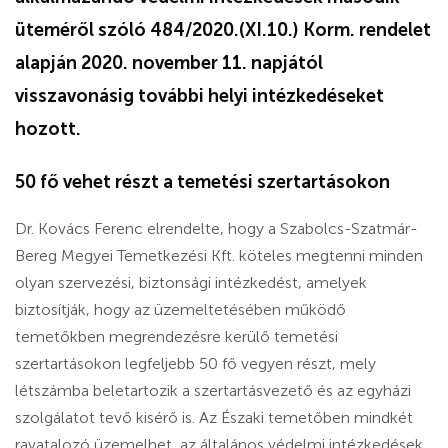
üteméről szóló 484/2020.(XI.10.) Korm. rendelet
alapján 2020. november 11. napjától
visszavonásig további helyi intézkedéseket
hozott.
50 fő vehet részt a temetési szertartásokon
Dr. Kovács Ferenc elrendelte, hogy a Szabolcs-Szatmár-
Bereg Megyei Temetkezési Kft. köteles megtenni minden
olyan szervezési, biztonsági intézkedést, amelyek
biztosítják, hogy az üzemeltetésében működő
temetőkben megrendezésre kerülő temetési
szertartásokon legfeljebb 50 fő vegyen részt, mely
létszámba beletartozik a szertartásvezető és az egyházi
szolgálatot tevő kisérő is. Az Északi temetőben mindkét
ravatalozó üzemelhet, az általános védelmi intézkedések