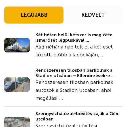
LEGÚJABB
KEDVELT
Két héten belül kétszer is meglőtte
ismerősét légpuskával ...
Alig néhány nap telt el a két eset
között: előbb a lapockáján, ...
Rendszeresen tilosban parkolnak a
Stadion utcában – Ellenőrzésekre ...
Rendszeresen tilosban parkolnak
autósok a Stadion utcában, ahol
megállási ...
Szennyvízhálózat-bővítés zajlik a Gém
utcában
Szennyvízhálózat-bővítési