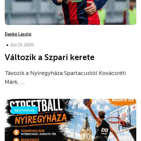
Dankó László
•
Jún 15, 2026
Változik a Szpari kerete
Távozik a Nyíregyháza Spartacustól Kovácsréti
Márk, ...
Sporthírek