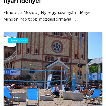
nyári idénye!
Elindult a Mozdulj Nyíregyháza nyári idénye.
Minden nap több mozgásformával ...
Sporthírek