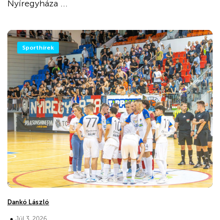
Nyíregyháza ...
Sporthírek
Dankó László
•
Júl 3, 2026