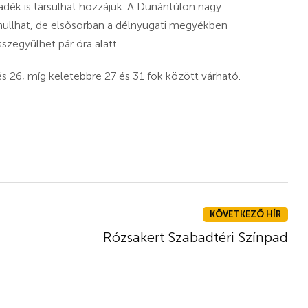
padék is társulhat hozzájuk. A Dunántúlon nagy
ullhat, de elsősorban a délnyugati megyékben
zegyűlhet pár óra alatt.
 26, míg keletebbre 27 és 31 fok között várható.
KÖVETKEZŐ HÍR
Rózsakert Szabadtéri Színpad