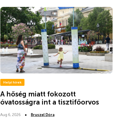
Helyi hírek
A hőség miatt fokozott
óvatosságra int a tisztifőorvos
Aug 6, 2026
Bruszel Dóra