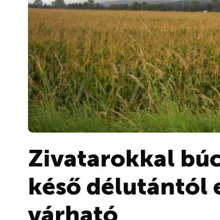
Zivatarokkal búc
késő délutántól 
várható