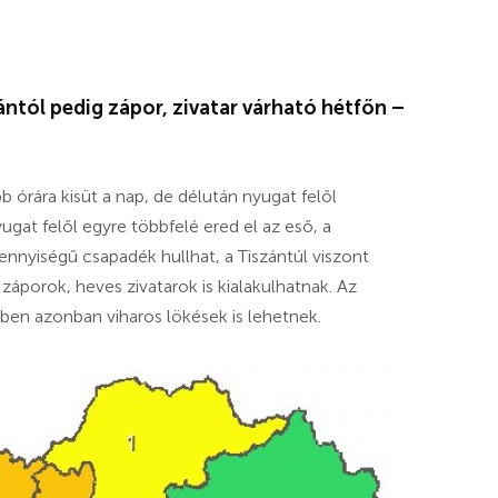
ntól pedig zápor, zivatar várható hétfőn –
 órára kisüt a nap, de délután nyugat felől
gat felől egyre többfelé ered el az eső, a
ennyiségű csapadék hullhat, a Tiszántúl viszont
záporok, heves zivatarok is kialakulhatnak. Az
ben azonban viharos lökések is lehetnek.