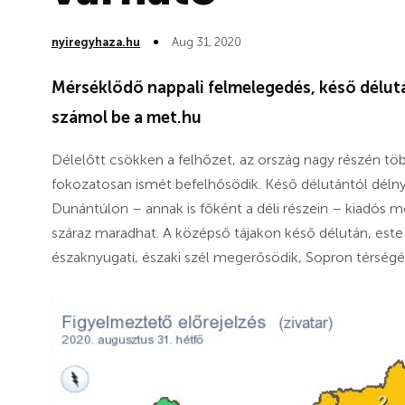
nyiregyhaza.hu
Aug 31, 2020
Mérséklődő nappali felmelegedés, késő délutá
számol be a met.hu
Délelőtt csökken a felhőzet, az ország nagy részén több
fokozatosan ismét befelhősödik. Késő délutántól délnyu
Dunántúlon – annak is főként a déli részein – kiadós m
száraz maradhat. A középső tájakon késő délután, este 
északnyugati, északi szél megerősödik, Sopron térségé