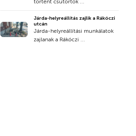
történt csütörtök ...
Járda-helyreállítás zajlik a Rákóczi
utcán
Járda-helyreállítási munkálatok
zajlanak a Rákóczi ...