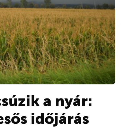
súzik a nyár:
esős időjárás