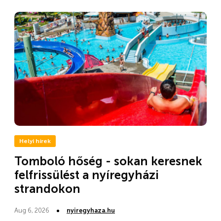
Helyi hírek
Tomboló hőség - sokan keresnek
felfrissülést a nyíregyházi
strandokon
Aug 6, 2026
nyiregyhaza.hu