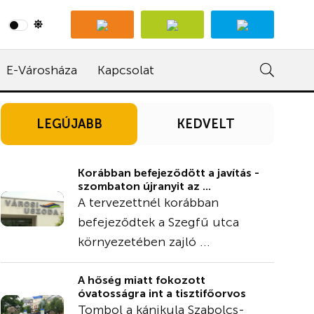
E-Városháza
Kapcsolat
LEGÚJABB
KEDVELT
Korábban befejeződött a javítás -
szombaton újranyit az ...
A tervezettnél korábban
befejeződtek a Szegfű utca
környezetében zajló ...
A hőség miatt fokozott
óvatosságra int a tisztifőorvos
Tombol a kánikula Szabolcs-