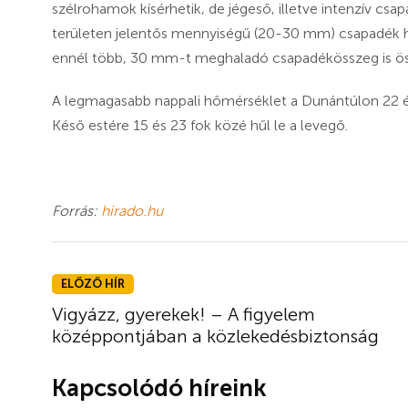
szélrohamok kísérhetik, de jégeső, illetve intenzív csa
területen jelentős mennyiségű (20-30 mm) csapadék h
ennél több, 30 mm-t meghaladó csapadékösszeg is öss
A legmagasabb nappali hőmérséklet a Dunántúlon 22 és
Késő estére 15 és 23 fok közé hűl le a levegő.
Forrás:
hirado.hu
ELŐZŐ HÍR
Vigyázz, gyerekek! – A figyelem
középpontjában a közlekedésbiztonság
Kapcsolódó híreink