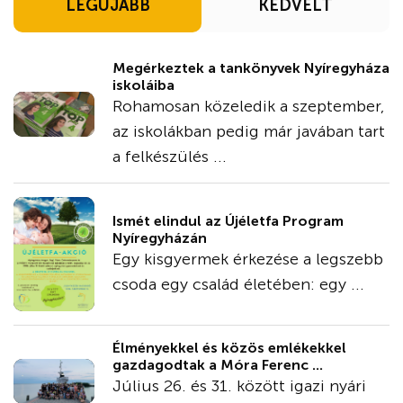
LEGÚJABB
KEDVELT
Megérkeztek a tankönyvek Nyíregyháza
iskoláiba
Rohamosan közeledik a szeptember,
az iskolákban pedig már javában tart
a felkészülés ...
Ismét elindul az Újéletfa Program
Nyíregyházán
Egy kisgyermek érkezése a legszebb
csoda egy család életében: egy ...
Élményekkel és közös emlékekkel
gazdagodtak a Móra Ferenc ...
Július 26. és 31. között igazi nyári