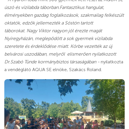
úszó és vízilabda táborban.Fantasztikus hangulat,
élményekben gazdag foglalkozások, szakmailag felkészült
oktatók, edzők jellemezték a Sóstón tartott
táborokat.
Nagy Viktor nagyon jól érezte magát
Nyíregyházán, meglepődött a sok gyermek vízilabda
szeretete és érdeklődése miatt. Körbe vezették az új
belvárosi uszodában, melyről elismerően nyilatkozott
Dr.Szabó Tünde kormánybiztos társaságában -
nyilatkozta
a vendéglátó AQUA SE elnöke, Szakács Roland.