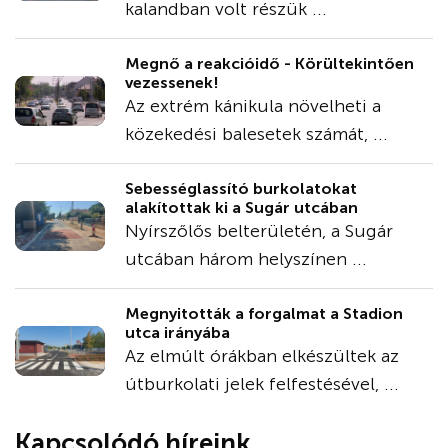
kalandban volt részük ...
Megnő a reakcióidő - Körültekintően
vezessenek!
Az extrém kánikula növelheti a
közekedési balesetek számát, ...
Sebességlassító burkolatokat
alakítottak ki a Sugár utcában
Nyírszőlős belterületén, a Sugár
utcában három helyszínen ...
Megnyitották a forgalmat a Stadion
utca irányába
Az elmúlt órákban elkészültek az
útburkolati jelek felfestésével, ...
Kapcsolódó híreink