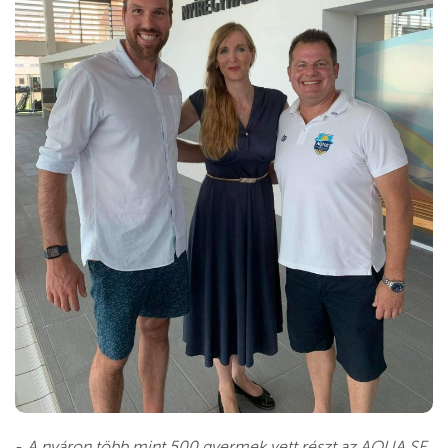
-
A nyáron több mint 500 gyermek vett részt az AQUA SE