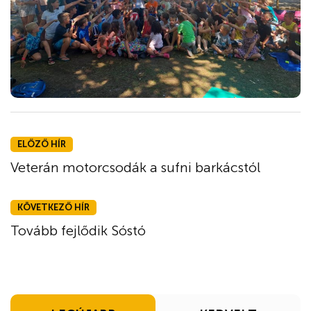
ELŐZŐ HÍR
Veterán motorcsodák a sufni barkácstól
KÖVETKEZŐ HÍR
Tovább fejlődik Sóstó