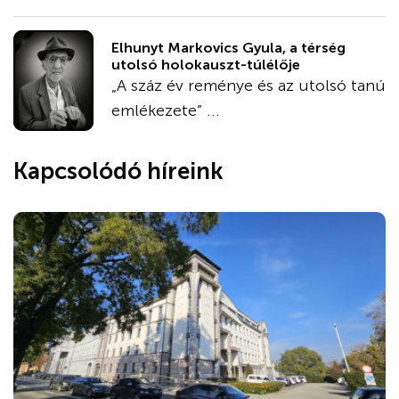
Elhunyt Markovics Gyula, a térség
utolsó holokauszt-túlélője
„A száz év reménye és az utolsó tanú
emlékezete” ...
Kapcsolódó híreink