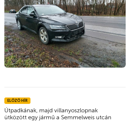
ELŐZŐ HÍR
Útpadkának, majd villanyoszlopnak
ütközött egy jármű a Semmelweis utcán