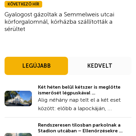
KÖVETKEZŐ HÍR
Gyalogost gázoltak a Semmelweis utcai
körforgalomnál, kórházba szállították a
sérültet
LEGÚJABB
KEDVELT
Két héten belül kétszer is meglőtte
ismerősét légpuskával ...
Alig néhány nap telt el a két eset
között: előbb a lapockáján, ...
Rendszeresen tilosban parkolnak a
Stadion utcában – Ellenőrzésekre ...