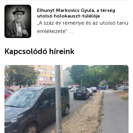
Elhunyt Markovics Gyula, a térség
utolsó holokauszt-túlélője
„A száz év reménye és az utolsó tanú
emlékezete” ...
Kapcsolódó híreink