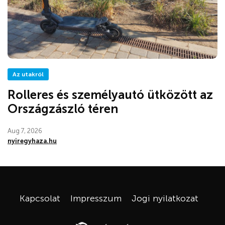
Az utakról
Rolleres és személyautó ütközött az
Országzászló téren
Aug 7, 2026
nyiregyhaza.hu
Kapcsolat
Impresszum
Jogi nyilatkozat