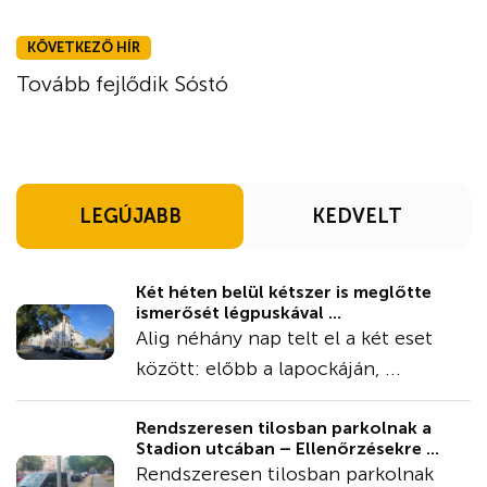
KÖVETKEZŐ HÍR
Tovább fejlődik Sóstó
LEGÚJABB
KEDVELT
Két héten belül kétszer is meglőtte
ismerősét légpuskával ...
Alig néhány nap telt el a két eset
között: előbb a lapockáján, ...
Rendszeresen tilosban parkolnak a
Stadion utcában – Ellenőrzésekre ...
Rendszeresen tilosban parkolnak