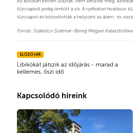
Az autóban ketten utaztak, nem sérültek meg, azonban 
tűzcsapból pedig ömlött a víz. A nyírbátori hivatásos tű
tűzcsapot és biztosították a helyszínt az áram- és víz
Forrás: Szabolcs-Szatmár-Bereg Megyei Katasztrófav
ELŐZŐ HÍR
Libikókát játszik az időjárás - marad a
kellemes, őszi idő
Kapcsolódó híreink