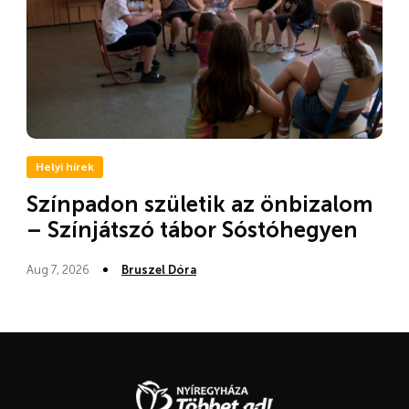
Helyi hírek
Színpadon születik az önbizalom
– Színjátszó tábor Sóstóhegyen
Aug 7, 2026
Bruszel Dóra