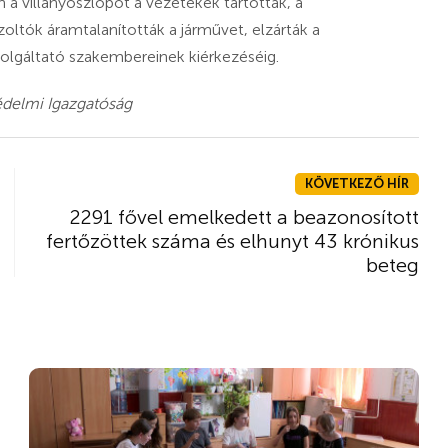
a villanyoszlopot a vezetékek tartották, a
zoltók áramtalanították a járművet, elzárták a
szolgáltató szakembereinek kiérkezéséig.
édelmi Igazgatóság
KÖVETKEZŐ HÍR
2291 fővel emelkedett a beazonosított
fertőzöttek száma és elhunyt 43 krónikus
beteg