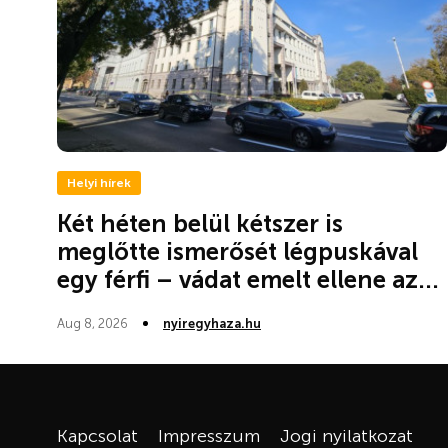
Helyi hírek
Két héten belül kétszer is
meglőtte ismerősét légpuskával
egy férfi – vádat emelt ellene az...
Aug 8, 2026
nyiregyhaza.hu
Kapcsolat
Impresszum
Jogi nyilatkozat