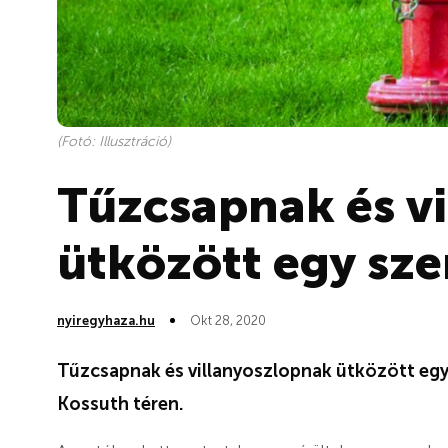
(Fotó: Illusztráció)
Tűzcsapnak és v
ütközött egy sz
nyiregyhaza.hu
Okt 28, 2020
Tűzcsapnak és villanyoszlopnak ütközött egy
Kossuth téren.