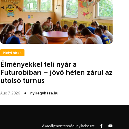
Helyi hírek
Élményekkel teli nyár a
Futurobiban – jövő héten zárul az
utolsó turnus
Aug 7, 2026
nyiregyhaza.hu
Akadálymentességi nyilatkozat