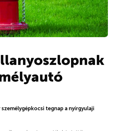
illanyoszlopnak
emélyautó
 személygépkocsi tegnap a nyírgyulaji