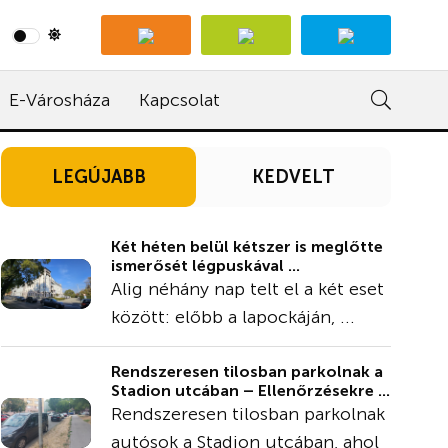
E-Városháza
Kapcsolat
LEGÚJABB
KEDVELT
Két héten belül kétszer is meglőtte
ismerősét légpuskával ...
Alig néhány nap telt el a két eset
között: előbb a lapockáján, ...
Rendszeresen tilosban parkolnak a
Stadion utcában – Ellenőrzésekre ...
Rendszeresen tilosban parkolnak
autósok a Stadion utcában, ahol