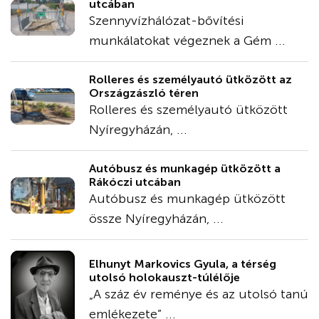
utcában
Szennyvízhálózat-bővítési
munkálatokat végeznek a Gém ...
Rolleres és személyautó ütközött az
Országzászló téren
Rolleres és személyautó ütközött
Nyíregyházán, ...
Autóbusz és munkagép ütközött a
Rákóczi utcában
Autóbusz és munkagép ütközött
össze Nyíregyházán, ...
Elhunyt Markovics Gyula, a térség
utolsó holokauszt-túlélője
„A száz év reménye és az utolsó tanú
emlékezete” ...