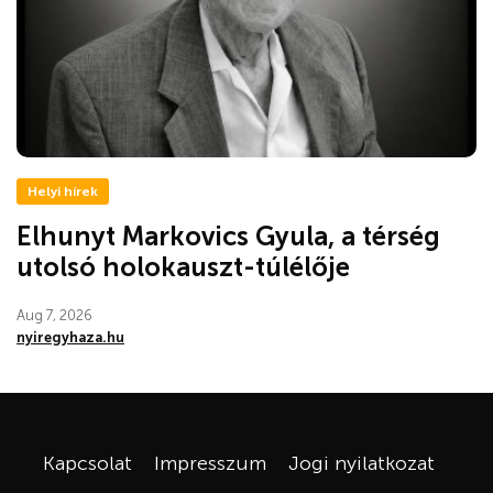
Helyi hírek
Elhunyt Markovics Gyula, a térség
utolsó holokauszt-túlélője
Aug 7, 2026
nyiregyhaza.hu
Kapcsolat
Impresszum
Jogi nyilatkozat