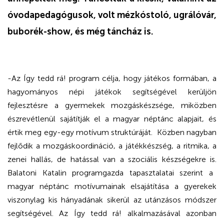
óvodapedagógusok, volt mézkóstoló, ugrálóvár,
buborék-show, és még táncház is.
-Az Így tedd rá! program célja, hogy játékos formában, a
hagyományos népi játékok segítségével kerüljön
fejlesztésre a gyermekek mozgáskészsége, miközben
észrevétlenül sajátítják el a magyar néptánc alapjait, és
értik meg egy-egy motívum struktúráját. Közben nagyban
fejlődik a mozgáskoordináció, a játékkészség, a ritmika, a
zenei hallás, de hatással van a szociális készségekre is.
Balatoni Katalin programgazda tapasztalatai szerint a
magyar néptánc motívumainak elsajátítása a gyerekek
viszonylag kis hányadának sikerül az utánzásos módszer
segítségével. Az Így tedd rá! alkalmazásával azonban