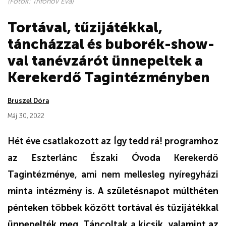
(Fotók: Trifonov Éva)
Tortával, tűzijátékkal,
táncházzal és buborék-show-
val tanévzárót ünnepeltek a
Kerekerdő Tagintézményben
Bruszel Dóra
Máj 30, 2022
Hét éve csatlakozott az Így tedd rá! programhoz
az Eszterlánc Északi Óvoda Kerekerdő
Tagintézménye, ami nem mellesleg nyíregyházi
minta intézmény is.
A születésnapot múlthéten
pénteken többek között tortával és tűzijátékkal
ünnepelték meg. Táncoltak a kicsik, valamint az