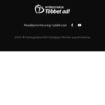
Akadálymentességi nyilatkozat
2026 © Nyíregyháza MJV honlapja | Minden jog fenntartva.