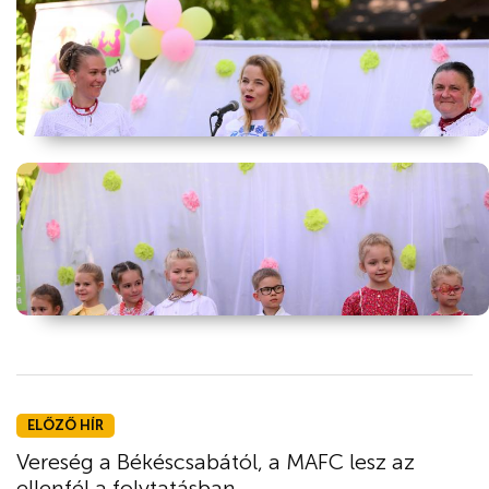
ELŐZŐ HÍR
Vereség a Békéscsabától, a MAFC lesz az
ellenfél a folytatásban