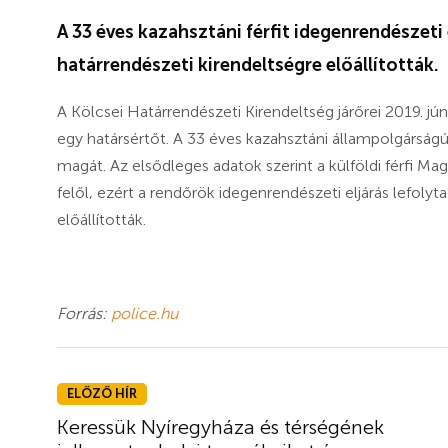
A 33 éves kazahsztáni férfit idegenrendészeti e
határrendészeti kirendeltségre előállították.
A Kölcsei Határrendészeti Kirendeltség járőrei 2019. jú
egy határsértőt. A 33 éves kazahsztáni állampolgárságú 
magát. Az elsődleges adatok szerint a külföldi férfi Mag
felől, ezért a rendőrök idegenrendészeti eljárás lefolyt
előállították.
Forrás:
police.hu
ELŐZŐ HÍR
Keressük Nyíregyháza és térségének