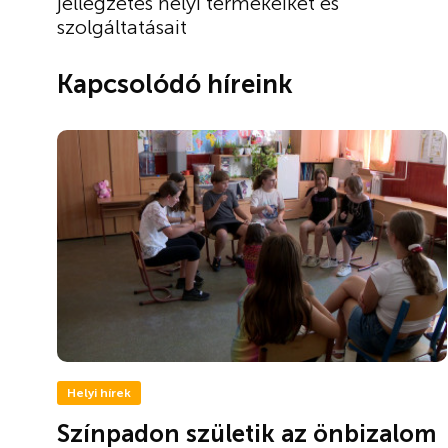
jellegzetes helyi termékeiket és
szolgáltatásait
Kapcsolódó híreink
Helyi hírek
Színpadon születik az önbizalom