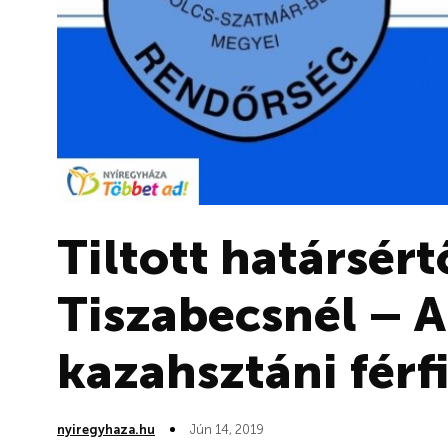
Tiltott határsért
Tiszabecsnél – A
kazahsztáni férfi
nyiregyhaza.hu
Jún 14, 2019