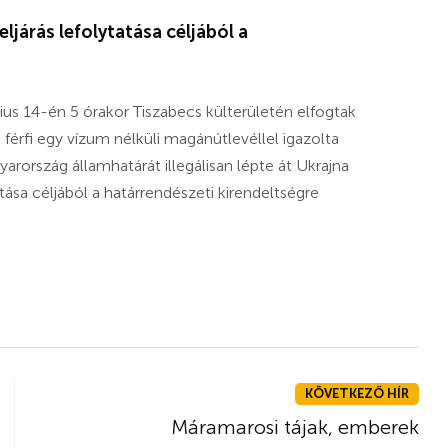
ljárás lefolytatása céljából a
nius 14-én 5 órakor Tiszabecs külterületén elfogtak
férfi egy vízum nélküli magánútlevéllel igazolta
yarország államhatárát illegálisan lépte át Ukrajna
atása céljából a határrendészeti kirendeltségre
KÖVETKEZŐ HÍR
Máramarosi tájak, emberek