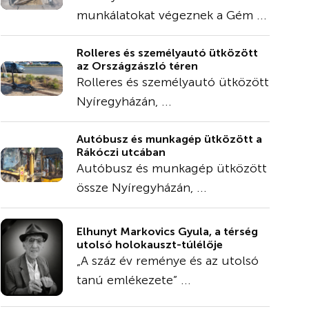
munkálatokat végeznek a Gém ...
Rolleres és személyautó ütközött
az Országzászló téren
Rolleres és személyautó ütközött
Nyíregyházán, ...
Autóbusz és munkagép ütközött a
Rákóczi utcában
Autóbusz és munkagép ütközött
össze Nyíregyházán, ...
Elhunyt Markovics Gyula, a térség
utolsó holokauszt-túlélője
„A száz év reménye és az utolsó
tanú emlékezete” ...