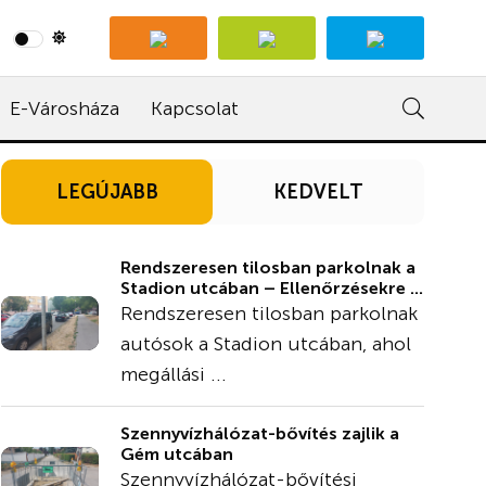
E-Városháza
Kapcsolat
LEGÚJABB
KEDVELT
Rendszeresen tilosban parkolnak a
Stadion utcában – Ellenőrzésekre ...
Rendszeresen tilosban parkolnak
autósok a Stadion utcában, ahol
megállási ...
Szennyvízhálózat-bővítés zajlik a
Gém utcában
Szennyvízhálózat-bővítési