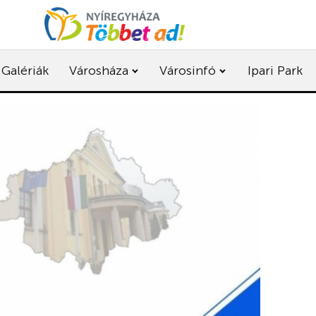
Galériák
Városháza
Városinfó
Ipari Park