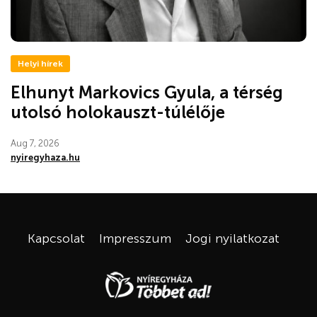
Helyi hírek
Elhunyt Markovics Gyula, a térség
utolsó holokauszt-túlélője
Aug 7, 2026
nyiregyhaza.hu
Kapcsolat
Impresszum
Jogi nyilatkozat