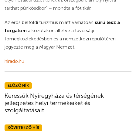
tarthat pünkösdkor” – mondta a főtitkár.
Az erős belföldi turizmus miatt várhatóan
sűrű lesz a
forgalom
a közutakon, illetve a távolsági
tömegközlekedésben és a nemzetközi repülőtéren –
jegyezte meg a Magyar Nemzet.
hirado.hu
ELŐZŐ HÍR
Keressük Nyíregyháza és térségének
jellegzetes helyi termékeiket és
szolgáltatásait
KÖVETKEZŐ HÍR