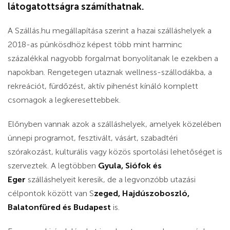
látogatottságra számíthatnak.
A Szállás.hu megállapítása szerint a hazai szálláshelyek a
2018-as pünkösdhöz képest több mint harminc
százalékkal nagyobb forgalmat bonyolítanak le ezekben a
napokban. Rengetegen utaznak wellness-szállodákba, a
rekreációt, fürdőzést, aktív pihenést kínáló komplett
csomagok a legkeresettebbek.
Előnyben vannak azok a szálláshelyek, amelyek közelében
ünnepi programot, fesztivált, vásárt, szabadtéri
szórakozást, kulturális vagy közös sportolási lehetőséget is
szerveztek. A legtöbben
Gyula, Siófok és
Eger
szálláshelyeit keresik, de a legvonzóbb utazási
célpontok között van S
zeged, Hajdúszoboszló,
Balatonfüred és Budapest
is.