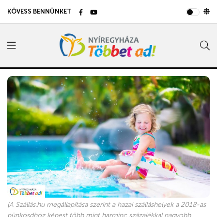
KÖVESS BENNÜNKET
(A Szállás.hu megállapítása szerint a hazai szálláshelyek a 2018-as
pünkösdhöz képest több mint harminc százalékkal nagyobb