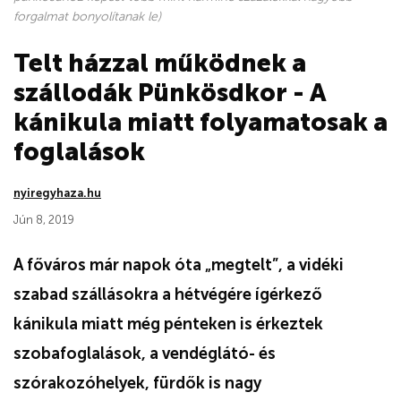
forgalmat bonyolítanak le)
Telt házzal működnek a
szállodák Pünkösdkor - A
kánikula miatt folyamatosak a
foglalások
nyiregyhaza.hu
Jún 8, 2019
A főváros már napok óta „megtelt”, a vidéki
szabad szállásokra a hétvégére ígérkező
kánikula miatt még pénteken is érkeztek
szobafoglalások, a vendéglátó- és
szórakozóhelyek, fürdők is nagy