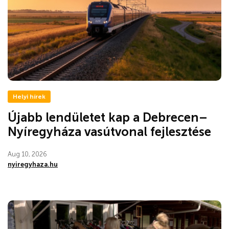
Helyi hírek
Újabb lendületet kap a Debrecen–
Nyíregyháza vasútvonal fejlesztése
Aug 10, 2026
nyiregyhaza.hu