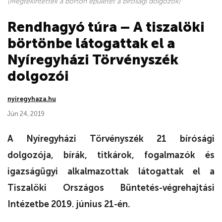
(Megtekintették a börtön épületét a bírósági dolgozók)
Rendhagyó túra – A tiszalöki
börtönbe látogattak el a
Nyíregyházi Törvényszék
dolgozói
nyiregyhaza.hu
Jún 24, 2019
A Nyíregyházi Törvényszék 21 bírósági
dolgozója, bírák, titkárok, fogalmazók és
igazságügyi alkalmazottak látogattak el a
Tiszalöki Országos Büntetés-végrehajtási
Intézetbe 2019. június 21-én.