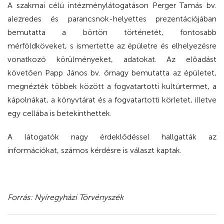
A szakmai célú intézménylátogatáson Perger Tamás bv.
alezredes és parancsnok-helyettes prezentációjában
bemutatta a börtön történetét, fontosabb
mérföldköveket, s ismertette az épületre és elhelyezésre
vonatkozó körülményeket, adatokat. Az előadást
követően Papp János bv. őrnagy bemutatta az épületet,
megnézték többek között a fogvatartotti kultúrtermet, a
kápolnákat, a könyvtárat és a fogvatartotti körletet, illetve
egy cellába is betekinthettek.
A látogatók nagy érdeklődéssel hallgatták az
információkat, számos kérdésre is választ kaptak.
Forrás: Nyíregyházi Törvényszék