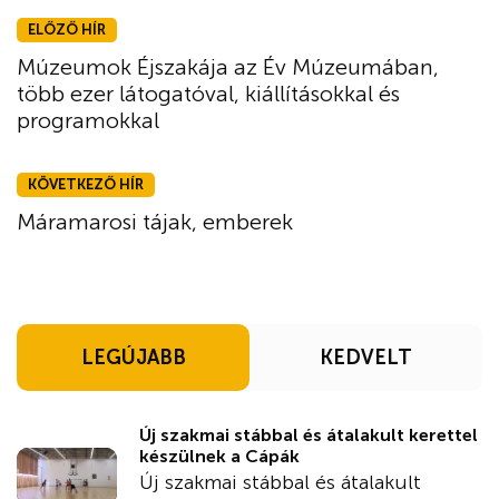
ELŐZŐ HÍR
Múzeumok Éjszakája az Év Múzeumában,
több ezer látogatóval, kiállításokkal és
programokkal
KÖVETKEZŐ HÍR
Máramarosi tájak, emberek
LEGÚJABB
KEDVELT
Új szakmai stábbal és átalakult kerettel
készülnek a Cápák
Új szakmai stábbal és átalakult