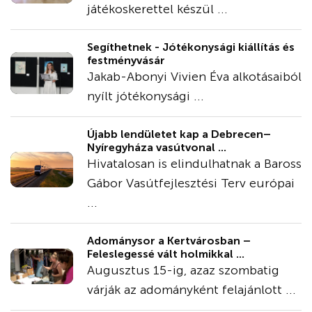
játékoskerettel készül ...
Segíthetnek - Jótékonysági kiállítás és
festményvásár
Jakab-Abonyi Vivien Éva alkotásaiból
nyílt jótékonysági ...
Újabb lendületet kap a Debrecen–
Nyíregyháza vasútvonal ...
Hivatalosan is elindulhatnak a Baross
Gábor Vasútfejlesztési Terv európai
...
Adománysor a Kertvárosban –
Feleslegessé vált holmikkal ...
Augusztus 15-ig, azaz szombatig
várják az adományként felajánlott ...