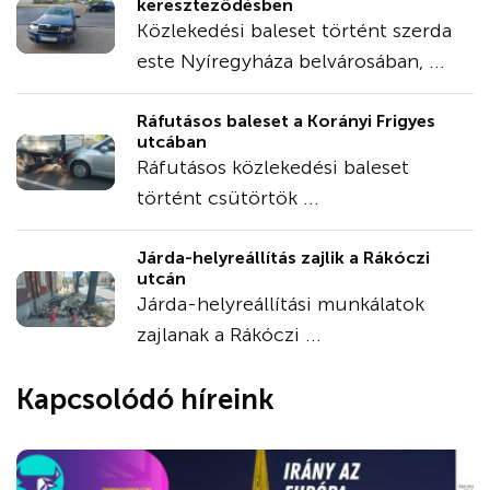
kereszteződésben
Közlekedési baleset történt szerda
este Nyíregyháza belvárosában, ...
Ráfutásos baleset a Korányi Frigyes
utcában
Ráfutásos közlekedési baleset
történt csütörtök ...
Járda-helyreállítás zajlik a Rákóczi
utcán
Járda-helyreállítási munkálatok
zajlanak a Rákóczi ...
Kapcsolódó híreink