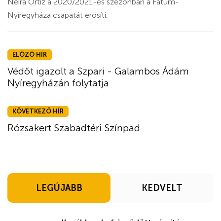
Neira Ortiz a 2020/2021-es szezonban a Fatum-
Nyíregyháza csapatát erősíti.
ELŐZŐ HÍR
Védőt igazolt a Szpari - Galambos Ádám
Nyíregyházán folytatja
KÖVETKEZŐ HÍR
Rózsakert Szabadtéri Színpad
LEGÚJABB
KEDVELT