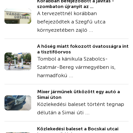
Korábban befejeződött a javítás -
szombaton újranyit az ...
A tervezettnél korábban
befejeződtek a Szegfű utca
környezetében zajló ...
A hőség miatt fokozott óvatosságra int
a tisztifőorvos
Tombol a kánikula Szabolcs-
Szatmár-Bereg vármegyében is,
harmadfokú ...
Mixer járműnek ütközött egy autó a
Simai úton
Közlekedési baleset történt tegnap
délután a Simai úti ...
Közlekedési baleset a Bocskai utcai