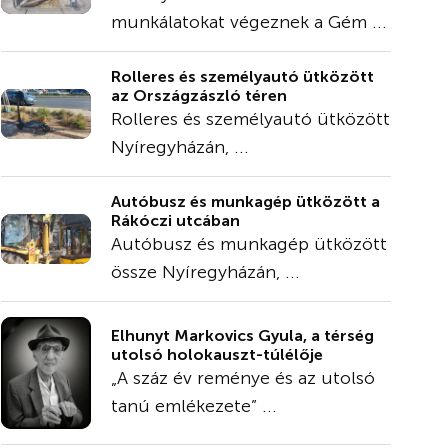
munkálatokat végeznek a Gém ...
Rolleres és személyautó ütközött
az Országzászló téren
Rolleres és személyautó ütközött
Nyíregyházán, ...
Autóbusz és munkagép ütközött a
Rákóczi utcában
Autóbusz és munkagép ütközött
össze Nyíregyházán, ...
Elhunyt Markovics Gyula, a térség
utolsó holokauszt-túlélője
„A száz év reménye és az utolsó
tanú emlékezete” ...