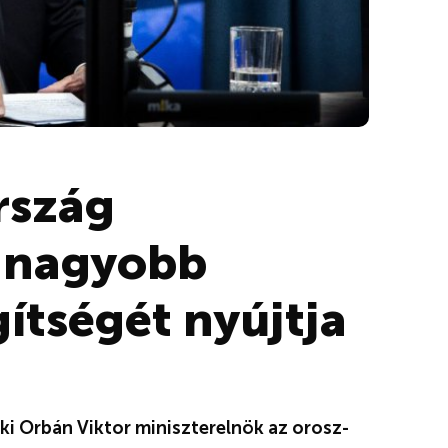
rszág
gnagyobb
ítségét nyújtja
e ki Orbán Viktor miniszterelnök az orosz-