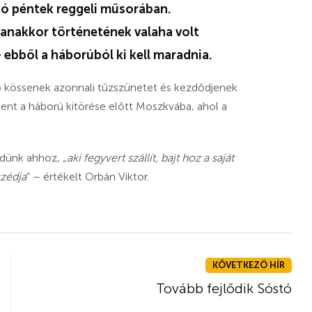
ió péntek reggeli műsorában.
anakkor történetének valaha volt
 ebből a háborúból ki kell maradnia.
 kössenek azonnali tűzszünetet és kezdődjenek
ent a háború kitörése előtt Moszkvába, ahol a
edünk ahhoz, „
aki fegyvert szállít, bajt hoz a saját
szédja
” – értékelt Orbán Viktor.
KÖVETKEZŐ HÍR
Tovább fejlődik Sóstó