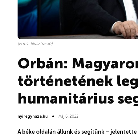
(Fotó: Illusztráció)
Orbán: Magyaro
történetének le
humanitárius seg
nyiregyhaza.hu
Máj 6, 2022
A béke oldalán állunk és segítünk – jelentett