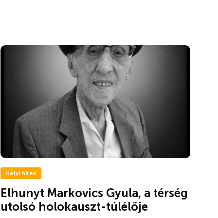
Helyi hírek
Elhunyt Markovics Gyula, a térség
utolsó holokauszt-túlélője