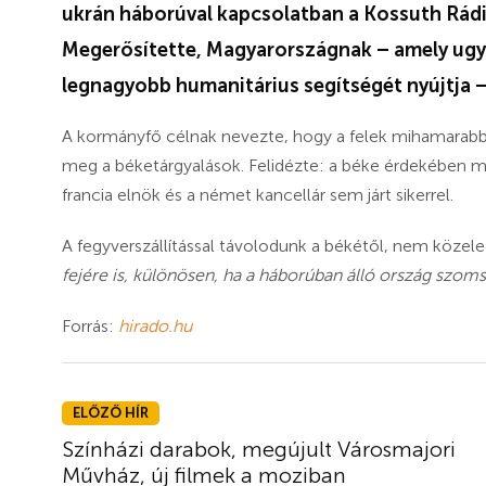
ukrán háborúval kapcsolatban a Kossuth Rád
Megerősítette, Magyarországnak – amely ugy
legnagyobb humanitárius segítségét nyújtja –
A kormányfő célnak nevezte, hogy a felek mihamarabb
meg a béketárgyalások. Felidézte: a béke érdekében m
francia elnök és a német kancellár sem járt sikerrel.
A fegyverszállítással távolodunk a békétől, nem közel
fejére is, különösen, ha a háborúban álló ország szom
Forrás:
hirado.hu
ELŐZŐ HÍR
Színházi darabok, megújult Városmajori
Művház, új filmek a moziban