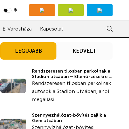
E-Városháza
Kapcsolat
LEGÚJABB
KEDVELT
Rendszeresen tilosban parkolnak a
Stadion utcában – Ellenőrzésekre ...
Rendszeresen tilosban parkolnak
autósok a Stadion utcában, ahol
megállási ...
Szennyvízhálózat-bővítés zajlik a
Gém utcában
Szennyvízhálózat-bővítési