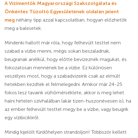
A Vízimentők Magyarországi Szakszolgálata és
Önkéntes Tűzoltó Egyesületének oldalán jelent
meg
néhány tipp azzal kapcsolatban, hogyan előzhetők
meg a balesetek.
Mindenki hallott már róla, hogy felhevült testtel nem
szabad a vízbe menni, mégis sokan beszaladnak,
beugranak anélkül, hogy előtte bevizeznék magukat, és
fokozatosan mennének be a vízbe. Ez különösen
veszélyes most, hogy a szabadvizeink csak az elmúlt
hetekben kezdtek el felmelegedni. Amikor már 24-25
fokos lesz tavaink vízhőmérséklete, akkor is meg lehet
halni hirtelen szívhalálban (akár tizen-huszonévesen is), ha
az ember felhevült testtel megy be a vízbe, vagy beugrik
egy vízibicikliről.
Mindig kijelölt fürdőhelyen strandoljon! Többször kellett