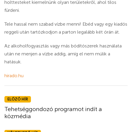
holttesteket kiemelnünk olyan területekről, ahol tilos
fürdeni.
Tele hassal nem szabad vízbe menni! Ebéd vagy egy kiadós
reggeli után tartózkodjon a parton legalább két órán át.
Az alkoholfogyasztás vagy más bódítószerek használata
után ne menjen a vízbe addig, amíg el nem múlik a
hatásuk.
hirado.hu
ELŐZŐ HÍR
Tehetséggondozó programot indít a
közmédia