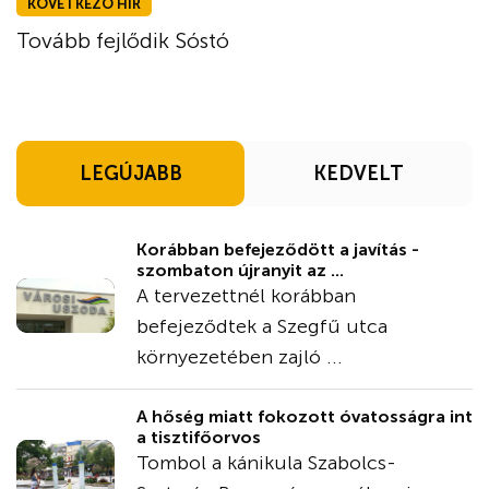
KÖVETKEZŐ HÍR
Tovább fejlődik Sóstó
LEGÚJABB
KEDVELT
Korábban befejeződött a javítás -
szombaton újranyit az ...
A tervezettnél korábban
befejeződtek a Szegfű utca
környezetében zajló ...
A hőség miatt fokozott óvatosságra int
a tisztifőorvos
Tombol a kánikula Szabolcs-