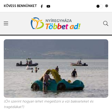
KÖVESS BENNÜNKET
(Ön szerint hogyan lehet megelőzni a vízi baleseteket és
tragédiákat?)