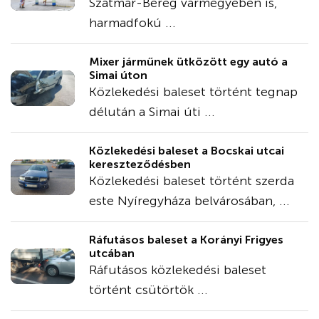
Szatmár-Bereg vármegyében is,
harmadfokú ...
Mixer járműnek ütközött egy autó a
Simai úton
Közlekedési baleset történt tegnap
délután a Simai úti ...
Közlekedési baleset a Bocskai utcai
kereszteződésben
Közlekedési baleset történt szerda
este Nyíregyháza belvárosában, ...
Ráfutásos baleset a Korányi Frigyes
utcában
Ráfutásos közlekedési baleset
történt csütörtök ...