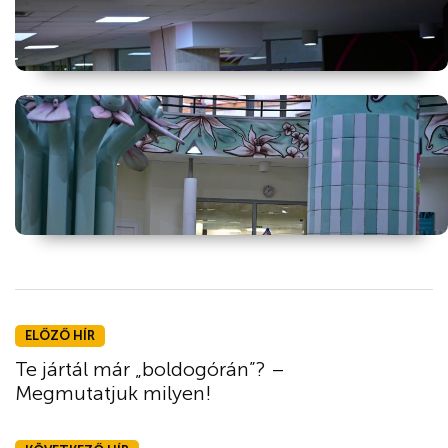
ELŐZŐ HÍR
Te jártál már „boldogórán”? –
Megmutatjuk milyen!