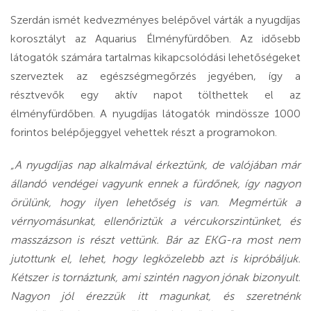
Szerdán ismét kedvezményes belépővel várták a nyugdíjas
korosztályt az Aquarius Élményfürdőben. Az idősebb
látogatók számára tartalmas kikapcsolódási lehetőségeket
szerveztek az egészségmegőrzés jegyében, így a
résztvevők egy aktív napot tölthettek el az
élményfürdőben. A nyugdíjas látogatók mindössze 1000
forintos belépőjeggyel vehettek részt a programokon.
„A nyugdíjas nap alkalmával érkeztünk, de valójában már
állandó vendégei vagyunk ennek a fürdőnek, így nagyon
örülünk, hogy ilyen lehetőség is van. Megmértük a
vérnyomásunkat, ellenőriztük a vércukorszintünket, és
masszázson is részt vettünk. Bár az EKG-ra most nem
jutottunk el, lehet, hogy legközelebb azt is kipróbáljuk.
Kétszer is tornáztunk, ami szintén nagyon jónak bizonyult.
Nagyon jól érezzük itt magunkat, és szeretnénk