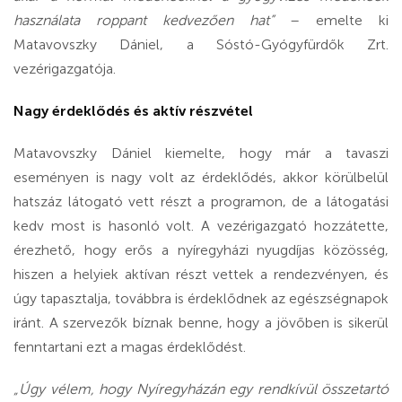
használata roppant kedvezően hat”
– emelte ki
Matavovszky Dániel, a Sóstó-Gyógyfürdők Zrt.
vezérigazgatója.
Nagy érdeklődés és aktív részvétel
Matavovszky Dániel kiemelte, hogy már a tavaszi
eseményen is nagy volt az érdeklődés, akkor körülbelül
hatszáz látogató vett részt a programon, de a látogatási
kedv most is hasonló volt. A vezérigazgató hozzátette,
érezhető, hogy erős a nyíregyházi nyugdíjas közösség,
hiszen a helyiek aktívan részt vettek a rendezvényen, és
úgy tapasztalja, továbbra is érdeklődnek az egészségnapok
iránt. A szervezők bíznak benne, hogy a jövőben is sikerül
fenntartani ezt a magas érdeklődést.
„Úgy vélem, hogy Nyíregyházán egy rendkívül összetartó