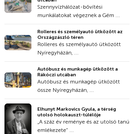
Szennyvízhálózat-bővítési
munkálatokat végeznek a Gém ...
Rolleres és személyautó ütközött az
Országzászló téren
Rolleres és személyautó ütközött
Nyíregyházán, ...
Autóbusz és munkagép ütközött a
Rákóczi utcában
Autóbusz és munkagép ütközött
össze Nyíregyházán, ...
Elhunyt Markovics Gyula, a térség
utolsó holokauszt-túlélője
„A száz év reménye és az utolsó tanú
emlékezete” ...