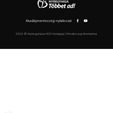
Akadálymentességi nyilatkozat
2026 © Nyíregyháza MJV honlapja | Minden jog fenntartva.