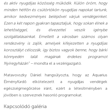
és aktív nyugdíjas közösség működik. Külön öröm, hogy
minden hétfőn és csütörtökön nyugdíjas napokat tartunk,
amikor kedvezményes belépővel várjuk vendégeinket.
Ezen a két napon gyakran tapasztaljuk, hogy sokan élnek a
lehetőséggel, és élvezettel veszik igénybe
szolgáltatásainkat. Emellett a városban számos olyan
rendezvény is zajlik, amelyek kifejezetten a nyugdíjas
korosztályt célozzák, így biztos vagyok benne, hogy bárki
könnyedén talál magának érdekes programot
Nyíregyházán” –
mondta el a vezérigazgató.
Matavovszky Dániel hangsúlyozta, hogy az Aquarius
Élményfürdő elkötelezett a nyugdíjas vendégek
egészségmegőrzése iránt, ezért a létesítményben a
jövőben is szerveznek hasonló programokat.
Kapcsolódó galéria