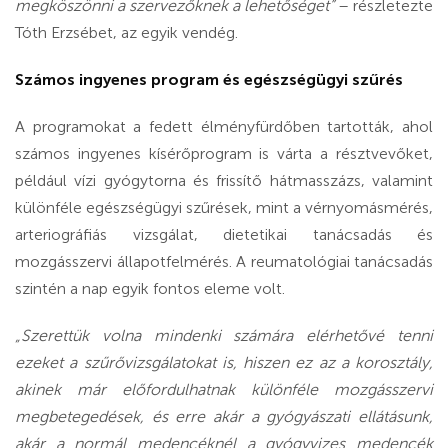
megköszönni a szervezőknek a lehetőséget”
– részletezte
Tóth Erzsébet, az egyik vendég.
Számos ingyenes program és egészségügyi szűrés
A programokat a fedett élményfürdőben tartották, ahol
számos ingyenes kísérőprogram is várta a résztvevőket,
például vízi gyógytorna és frissítő hátmasszázs, valamint
különféle egészségügyi szűrések, mint a vérnyomásmérés,
arteriográfiás vizsgálat, dietetikai tanácsadás és
mozgásszervi állapotfelmérés. A reumatológiai tanácsadás
szintén a nap egyik fontos eleme volt.
„Szerettük volna mindenki számára elérhetővé tenni
ezeket a szűrővizsgálatokat is, hiszen ez az a korosztály,
akinek már előfordulhatnak különféle mozgásszervi
megbetegedések, és erre akár a gyógyászati ellátásunk,
akár a normál medencéknél a gyógyvizes medencék