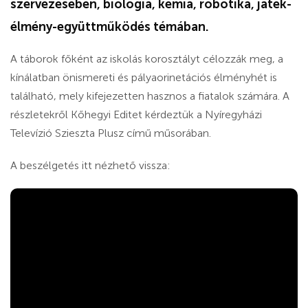
szervezésében, biológia, kémia, robotika, játék-
élmény-együttműködés témában.
A táborok főként az iskolás korosztályt célozzák meg, a
kínálatban önismereti és pályaorinetációs élményhét is
található, mely kifejezetten hasznos a fiatalok számára. A
részletekről Kőhegyi Editet kérdeztük a Nyíregyházi
Televízió Szieszta Plusz című műsorában.
A beszélgetés itt nézhető vissza: