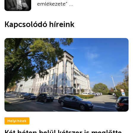
emlékezete” ...
Kapcsolódó híreink
Helyi hírek
Két héten belül kétszer is meglőtte