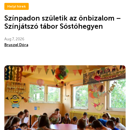
Helyi hírek
Színpadon születik az önbizalom –
Színjátszó tábor Sóstóhegyen
Aug 7, 2026
Bruszel Dóra