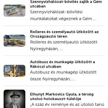
Szennyvízhálózat-bővítés zajlik a Gém
utcában
Szennyvízhálózat-bővítési
munkálatokat végeznek a Gém ...
Rolleres és személyautó ütközött az
Országzászló téren
Rolleres és személyautó ütközött
Nyíregyházán, ...
Autóbusz és munkagép ütközött a
Rákóczi utcában
Autóbusz és munkagép ütközött
össze Nyíregyházán, ...
Elhunyt Markovics Gyula, a térség
utolsó holokauszt-túlélője
„A száz év reménye és az utolsó tanú