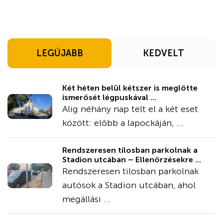
LEGÚJABB
KEDVELT
Két héten belül kétszer is meglőtte
ismerősét légpuskával ...
Alig néhány nap telt el a két eset
között: előbb a lapockáján, ...
Rendszeresen tilosban parkolnak a
Stadion utcában – Ellenőrzésekre ...
Rendszeresen tilosban parkolnak
autósok a Stadion utcában, ahol
megállási ...