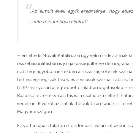
„Az elmúlt évek egyik eredménye, hogy elkezdt
szinte mindenhova eljutott”
– emelte ki Novák Katalin, aki úgy véli mindez annak 
összehasonlításban is jó gazdasági, illetve demográfi
nőtt legnagyobb mértékben a házasságkötések száma é
terhességmegszakítások és a válások száma. Látszik, ho
GDP-arányosan a legtöbbet családtámogatásokra – mi
Ráadásul ez értékválasztás is, a családok melletti határ
védelme. Kívülről azt látják, tőlünk talán tanulni is l
Magyarországon.
Ez volt a tapasztalatom Londonban, valamint akkor is, 