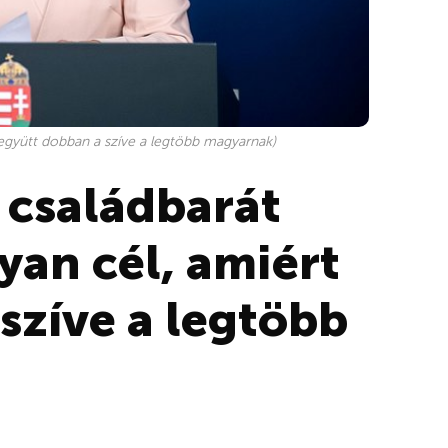
 együtt dobban a szíve a legtöbb magyarnak)
 családbarát
an cél, amiért
szíve a legtöbb