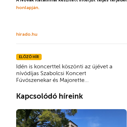
honlapján.
hirado.hu
ELŐZŐ HÍR
Idén is koncerttel köszönti az újévet a
nívódíjas Szabolcsi Koncert
Fúvószenekar és Majorette...
Kapcsolódó híreink