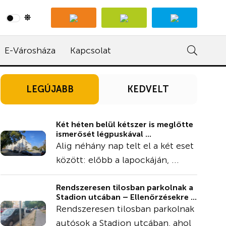
E-Városháza
Kapcsolat
LEGÚJABB
KEDVELT
Két héten belül kétszer is meglőtte
ismerősét légpuskával ...
Alig néhány nap telt el a két eset
között: előbb a lapockáján, ...
Rendszeresen tilosban parkolnak a
Stadion utcában – Ellenőrzésekre ...
Rendszeresen tilosban parkolnak
autósok a Stadion utcában, ahol