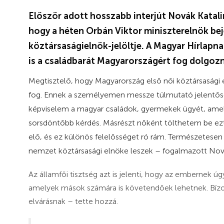
Először adott hosszabb interjút Novák Katalin
hogy a héten Orbán Viktor miniszterelnök bej
köztársaságielnök-jelöltje. A Magyar Hírlapna
is a családbarát Magyarországért fog dolgozn
Megtisztelő, hogy Magyarország első női köztársasági
fog. Ennek a személyemen messze túlmutató jelentős
képviselem a magyar családok, gyermekek ügyét, amel
sorsdöntőbb kérdés. Másrészt nőként tölthetem be ezt
elő, és ez különös felelősséget ró rám. Természetesen
nemzet köztársasági elnöke leszek – fogalmazott Nová
Az államfői tisztség azt is jelenti, hogy az embernek úgy
amelyek mások számára is követendőek lehetnek. Bíz
elvárásnak – tette hozzá.