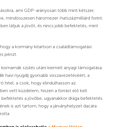
tásokra, ami GDP-arányosan több mint kétszer,
éve, mindösszesen háromezer-hatszázmilliárd forint.
n látjuk a jövőt, és nincs jobb befektetés, mint
, hogy a kormány kitartson a családtámogatási
es pénzt.
ó kismamák szülés utáni kiemelt anyagi támogatása.
 havi nyugdíj gyorsabb visszavezetéséért, a
hitel, a csok, hogy elindulhasson az
en vett küzdelem, hiszen a forrást elő kell
a befektetés a jövőbe, ugyanakkor drága befektetés.
ének is azt tartom, hogy a járványhelyzet dacára
olta.
elemben is elolvashatja
a
Magyar Hírlap