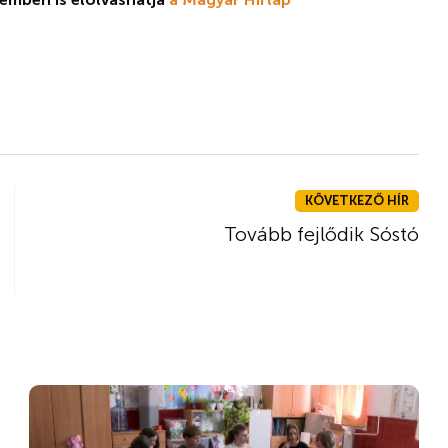
KÖVETKEZŐ HÍR
Tovább fejlődik Sóstó