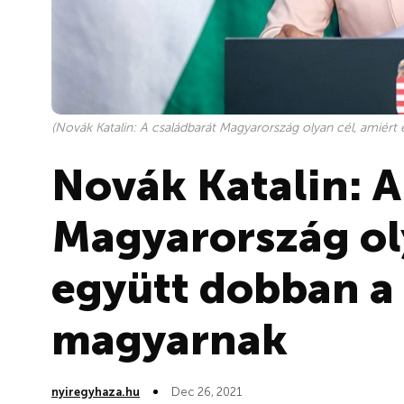
(Novák Katalin: A családbarát Magyarország olyan cél, amiért
Novák Katalin: A
Magyarország oly
együtt dobban a 
magyarnak
nyiregyhaza.hu
Dec 26, 2021