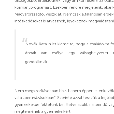
országokból érdeklődnek, vagy amikor nézem az olasz j
kormányprogramjait. Ezekben rendre megjelenik, akár 
Magyarországtól veszik át. Nemcsak általánosan érde
intézkedéseket is átvesznek, igyekeznek megvalósítani 
Novák Katalin itt kiemelte, hogy a családokra f
Annak van esélye egy válsághelyzetet t
gondolkozik.
Nem megszorításokban hisz, hanem éppen ellenkezőleg
való „beruházásokban”. Szerinte azzal tesszük a legtö
gyermekekbe fektetünk be, illetve azokba a leendő va
megtennének a gyermekeikért.