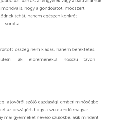
obboldali pártok, a lengyelek vagy a balti államok
kimondva is, hogy a gondolatot, módszert
klődnek tehát, hanem egészen konkrét
– sorolta.
ordított összeg nem kiadás, hanem befektetés.
úlélni, aki előremenekül, hosszú távon
: a jövőről szóló gazdasági, emberi minőségbe
bbet az országért, hogy a születendő magyar
gy már gyermeket nevelő szülőkbe, akik mindent