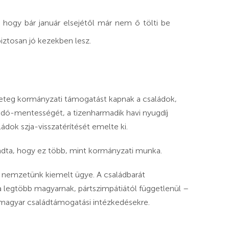
, hogy bár január elsejétől már nem ő tölti be
biztosan jó kezekben lesz.
geteg kormányzati támogatást kapnak a családok,
adó-mentességét, a tizenharmadik havi nyugdíj
ádok szja-visszatérítését emelte ki.
ondta, hogy ez több, mint kormányzati munka.
z nemzetünk kiemelt ügye. A családbarát
a legtöbb magyarnak, pártszimpátiától függetlenül –
 magyar családtámogatási intézkedésekre.