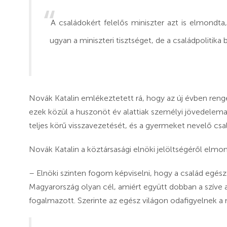
A családokért felelős miniszter azt is elmondta
ugyan a miniszteri tisztséget, de a családpolitika 
Novák Katalin emlékeztetett rá, hogy az új évben ren
ezek közül a huszonöt év alattiak személyi jövedelem
teljes körű visszavezetését, és a gyermeket nevelő csal
Novák Katalin a köztársasági elnöki jelöltségéről elm
– Elnöki szinten fogom képviselni, hogy a család egés
Magyarország olyan cél, amiért együtt dobban a szíve 
fogalmazott. Szerinte az egész világon odafigyelnek a