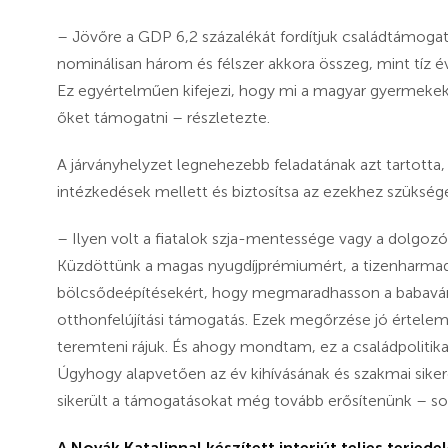
– Jövőre a GDP 6,2 százalékát fordítjuk családtámoga
nominálisan három és félszer akkora összeg, mint tíz 
Ez egyértelműen kifejezi, hogy mi a magyar gyermekekbe
őket támogatni – részletezte.
A járványhelyzet legnehezebb feladatának azt tartotta
intézkedések mellett és biztosítsa az ezekhez szükség
– Ilyen volt a fiatalok szja-mentessége vagy a dolgoz
Küzdöttünk a magas nyugdíjprémiumért, a tizenharmadik
bölcsődeépítésekért, hogy megmaradhasson a babaváró 
otthonfelújítási támogatás. Ezek megőrzése jó értelemb
teremteni rájuk. És ahogy mondtam, ez a családpolitik
Úgyhogy alapvetően az év kihívásának és szakmai siker
sikerült a támogatásokat még tovább erősítenünk – sor
A Novák Katalinnal készített interjút teljes terjed