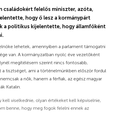
 családokért felelős miniszter, azóta,
elentette, hogy ő lesz a kormánypárt
k a politikus kijelentette, hogy államfőként
i.
 elnöke lehetek, amennyiben a parlament támogatni
ége van. A kormányzatban nyolc éve vezetőként
ynél megítélésem szerint nincs fontosabb,
 a tisztséget, ami a történelmünkben először fordul
 nemcsak a nők, hanem a férfiak, az egész magyar
k Katalin.
 kell viselkednie, olyan értékeket kell képviselnie,
om benne, hogy meg fogok felelni ennek az