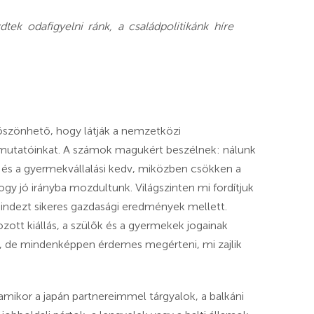
ek odafigyelni ránk, a családpolitikánk híre
köszönhető, hogy látják a nemzetközi
ai mutatóinkat. A számok magukért beszélnek: nálunk
s a gyermekvállalási kedv, miközben csökken a
gy jó irányba mozdultunk. Világszinten mi fordítjuk
ndezt sikeres gazdasági eredmények mellett.
ozott kiállás, a szülők és a gyermekek jogainak
ehet, de mindenképpen érdemes megérteni, mi zajlik
amikor a japán partnereimmel tárgyalok, a balkáni