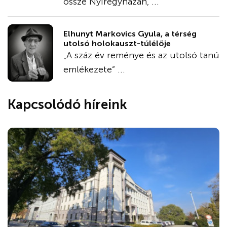
össze Nyíregyházán, ...
Elhunyt Markovics Gyula, a térség
utolsó holokauszt-túlélője
„A száz év reménye és az utolsó tanú
emlékezete” ...
Kapcsolódó híreink