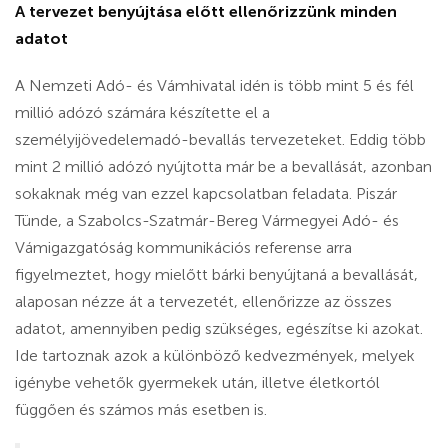
A tervezet benyújtása előtt ellenőrizzünk minden
adatot
A Nemzeti Adó- és Vámhivatal idén is több mint 5 és fél
millió adózó számára készítette el a
személyijövedelemadó-bevallás tervezeteket. Eddig több
mint 2 millió adózó nyújtotta már be a bevallását, azonban
sokaknak még van ezzel kapcsolatban feladata. Piszár
Tünde, a Szabolcs-Szatmár-Bereg Vármegyei Adó- és
Vámigazgatóság kommunikációs referense arra
figyelmeztet, hogy mielőtt bárki benyújtaná a bevallását,
alaposan nézze át a tervezetét, ellenőrizze az összes
adatot, amennyiben pedig szükséges, egészítse ki azokat.
Ide tartoznak azok a különböző kedvezmények, melyek
igénybe vehetők gyermekek után, illetve életkortól
függően és számos más esetben is.