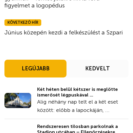
figyelmet a logopédus
KÖVETKEZŐ HÍR
Június közepén kezdi a felkészülést a Szpari
LEGÚJABB
KEDVELT
Két héten belül kétszer is meglőtte
ismerősét légpuskával ...
Alig néhány nap telt el a két eset
között: előbb a lapockáján, ...
Rendszeresen tilosban parkolnak a
Stadion utcában – Ellenőrzésekre ...