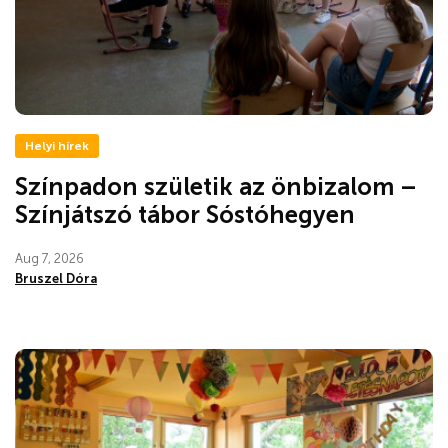
Helyi hírek
Színpadon születik az önbizalom –
Színjátszó tábor Sóstóhegyen
Aug 7, 2026
Bruszel Dóra