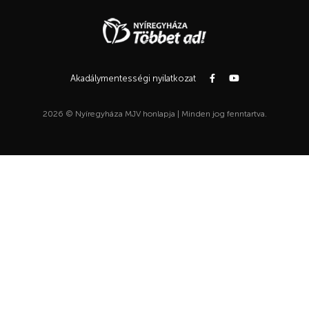
Akadálymentességi nyilatkozat
2026 © Nyíregyháza MJV honlapja | Minden jog fenntartva.