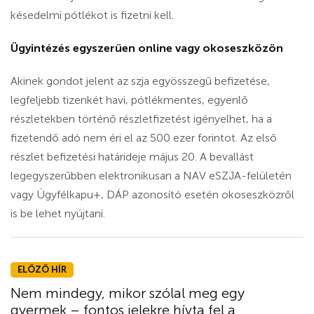
késedelmi pótlékot is fizetni kell.
Ügyintézés egyszerűen online vagy okoseszközön
Akinek gondot jelent az szja egyösszegű befizetése,
legfeljebb tizenkét havi, pótlékmentes, egyenlő
részletekben történő részletfizetést igényelhet, ha a
fizetendő adó nem éri el az 500 ezer forintot. Az első
részlet befizetési határideje május 20.
A bevallást
legegyszerűbben elektronikusan a NAV eSZJA-felületén
vagy Ügyfélkapu+, DÁP azonosító esetén okoseszközről
is be lehet nyújtani.
ELŐZŐ HÍR
Nem mindegy, mikor szólal meg egy
gyermek – fontos jelekre hívta fel a