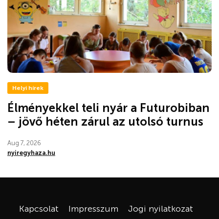
Helyi hírek
Élményekkel teli nyár a Futurobiban
– jövő héten zárul az utolsó turnus
Aug 7, 2026
nyiregyhaza.hu
Kapcsolat
Impresszum
Jogi nyilatkozat