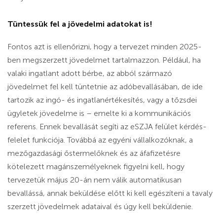
Tüntessük fel a jövedelmi adatokat is!
Fontos azt is ellenőrizni, hogy a tervezet minden 2025-
ben megszerzett jövedelmet tartalmazzon. Például, ha
valaki ingatlant adott bérbe, az abból származó
jövedelmet fel kell tüntetnie az adóbevallásában, de ide
tartozik az ingó- és ingatlanértékesítés, vagy a tőzsdei
ügyletek jövedelme is – emelte ki a kommunikációs
referens. Ennek bevallását segíti az eSZJA felület kérdés-
felelet funkciója. Továbbá az egyéni vállalkozóknak, a
mezőgazdasági őstermelőknek és az áfafizetésre
kötelezett magánszemélyeknek figyelni kell, hogy
tervezetük május 20-án nem válik automatikusan
bevallássá, annak beküldése előtt ki kell egészíteni a tavaly
szerzett jövedelmek adataival és úgy kell beküldenie.