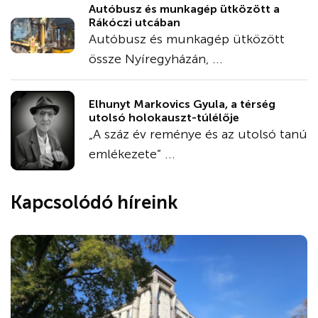
Autóbusz és munkagép ütközött a
Rákóczi utcában
Autóbusz és munkagép ütközött
össze Nyíregyházán, ...
Elhunyt Markovics Gyula, a térség
utolsó holokauszt-túlélője
„A száz év reménye és az utolsó tanú
emlékezete” ...
Kapcsolódó híreink