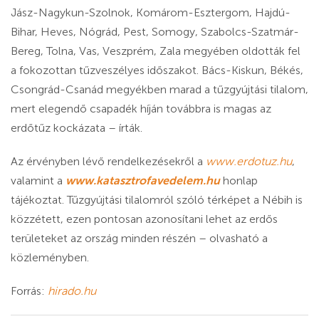
Jász-Nagykun-Szolnok, Komárom-Esztergom, Hajdú-
Bihar, Heves, Nógrád, Pest, Somogy, Szabolcs-Szatmár-
Bereg, Tolna, Vas, Veszprém, Zala megyében oldották fel
a fokozottan tűzveszélyes időszakot. Bács-Kiskun, Békés,
Csongrád-Csanád megyékben marad a tűzgyújtási tilalom,
mert elegendő csapadék híján továbbra is magas az
erdőtűz kockázata – írták.
Az érvényben lévő rendelkezésekről a
www.erdotuz.hu
,
valamint a
www.katasztrofavedelem.hu
honlap
tájékoztat. Tűzgyújtási tilalomról szóló térképet a Nébih is
közzétett, ezen pontosan azonosítani lehet az erdős
területeket az ország minden részén – olvasható a
közleményben.
Forrás:
hirado.hu