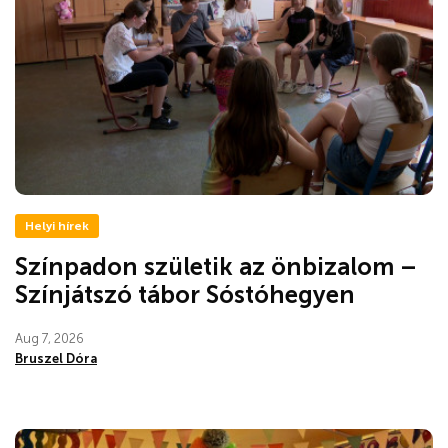
Helyi hírek
Színpadon születik az önbizalom –
Színjátszó tábor Sóstóhegyen
Aug 7, 2026
Bruszel Dóra