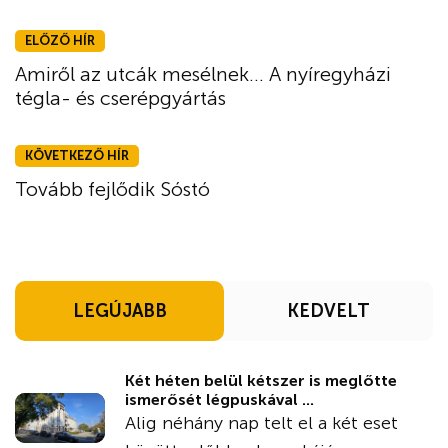
ELŐZŐ HÍR
Amiről az utcák mesélnek... A nyíregyházi
tégla- és cserépgyártás
KÖVETKEZŐ HÍR
Tovább fejlődik Sóstó
LEGÚJABB
KEDVELT
Két héten belül kétszer is meglőtte
ismerősét légpuskával ...
Alig néhány nap telt el a két eset