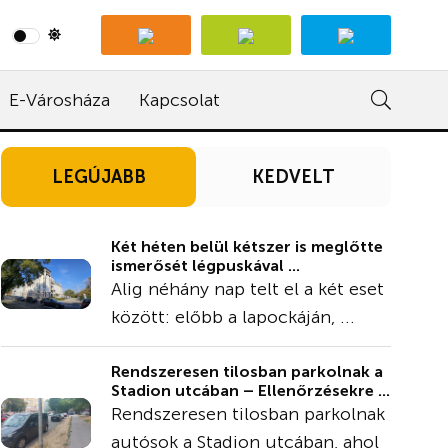
E-Városháza
Kapcsolat
LEGÚJABB
KEDVELT
Két héten belül kétszer is meglőtte
ismerősét légpuskával ...
Alig néhány nap telt el a két eset
között: előbb a lapockáján, ...
Rendszeresen tilosban parkolnak a
Stadion utcában – Ellenőrzésekre ...
Rendszeresen tilosban parkolnak
autósok a Stadion utcában, ahol