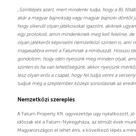
„Szintlépés azért, mert mindenki tudja, hogy a BL főt
akár a magyar bajnokság vagy magyar bajnoki döntőt j
hogy sikerült olyan játékosokat igazolni, akiknek ugy
egy protokoll, amin mindenkinek meg kell felelnie, de
olyan játékerőt képviselni nemzetközi szinten is, am
magasabbra emeli a Fatumnak a nimbuszát. Hosszú távú 
gondolom, hogy idén nyerjünk meg minden olyat, amit
szinten és ha van lehetőségünk, akkor nyerjünk mérkő
lesz olyan erős a csapat, hogy fel tudja venni a versen
tudjuk még a szeptember közepi sorsolásnak az ered
Nemzetközi szereplés
A Fatum Property Kft. ügyvezetője úgy nyilatkozott, jó
időszak elé a Fatum-Nyíregyháza, az elmúlt évek munkáj
Magyarországon el lehet érni, a következő lépés a min