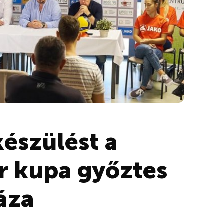
észülést a
r kupa győztes
áza