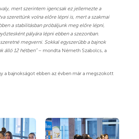
avaly, mert szerintem igencsak ez jellemezte a
va szerettünk volna előre lépni is, mert a szakmai
bben a stabilitásban próbáljunk meg előre lépni,
yőztesként pályára lépni ebben a szezonban.
 szeretné megverni. Sokkal egyszerűbb a bajnok
nk álló 12 hétben”
– mondta Németh Szabolcs, a
hogy a bajnokságot ebben az évben már a megszokott