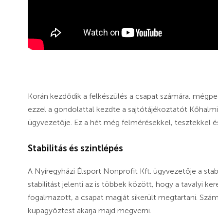
Korán kezdődik a felkészülés a csapat számára, mégped
ezzel a gondolattal kezdte a sajtótájékoztatót Kőhalmi
ügyvezetője. Ez a hét még felmérésekkel, tesztekkel és 
Stabilitás és szintlépés
A Nyíregyházi Élsport Nonprofit Kft. ügyvezetője a stabi
stabilitást jelenti az is többek között, hogy a tavalyi k
fogalmazott, a csapat magját sikerült megtartani. Szám
kupagyőztest akarja majd megverni.