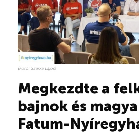
(Fotó: Szarka Lajos)
Megkezdte a felk
bajnok és magya
Fatum-Nyíregyh