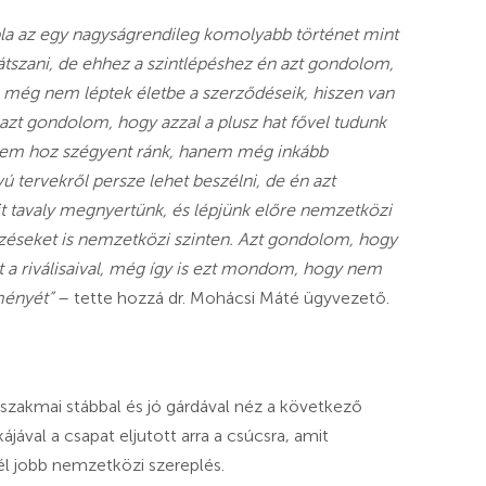
ábla az egy nagyságrendileg komolyabb történet mint
átszani, de ehhez a szintlépéshez én azt gondolom,
an még nem léptek életbe a szerződéseik, hiszen van
 azt gondolom, hogy azzal a plusz hat fővel tudunk
i nem hoz szégyent ránk, hanem még inkább
tervekről persze lehet beszélni, de én azt
 tavaly megnyertünk, és lépjünk előre nemzetközi
zéseket is nemzetközi szinten. Azt gondolom, hogy
yt a riválisaival, még így is ezt mondom, hogy nem
ményét”
– tette hozzá dr. Mohácsi Máté ügyvezető.
 szakmai stábbal és jó gárdával néz a következő
ával a csapat eljutott arra a csúcsra, amit
él jobb nemzetközi szereplés.