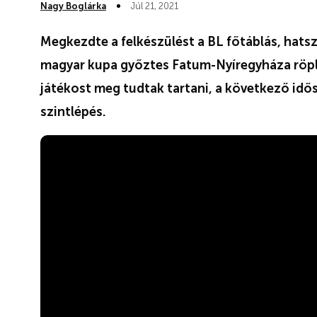
Nagy Boglárka
Júl 21, 2021
Megkezdte a felkészülést a BL főtáblás, hats
magyar kupa győztes Fatum-Nyíregyháza röpla
játékost meg tudtak tartani, a következő idősz
szintlépés.