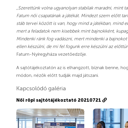
„Szerettünk volna ugyanolyan stabilak maradni, mint t
Fatum női csapatának a játékát. Mindezt szem előtt tart
stáb tervei között is van, hogy mind a játékban, mind e
mert a feladatok nem kisebbek mint bajnokként, kupag
Mindenki ránk fog vadászni, mert mindenki a bajnokot
ellen készülni, de mi fel fogunk erre készülni az előttü
Fatum-Nyíregyháza vezetőedzője.
A sajtótájékoztatón az is elhangzott, bíznak benne, 
módon, nézők előtt tudják majd játszani.
Kapcsolódó galéria
Női röpi sajtótájékoztató 20210721