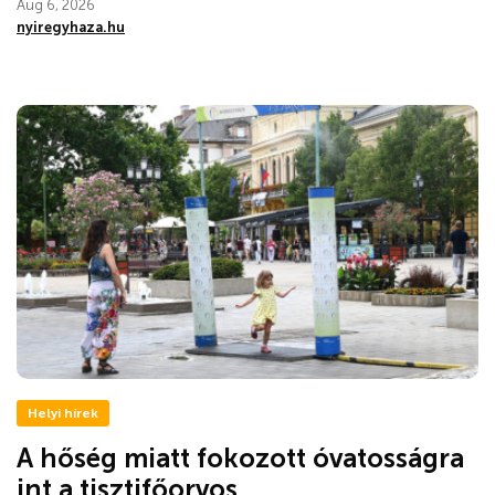
Aug 6, 2026
nyiregyhaza.hu
Helyi hírek
A hőség miatt fokozott óvatosságra
int a tisztifőorvos