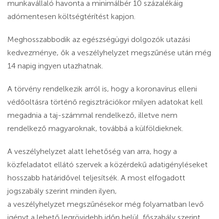
munkavállaló havonta a minimálbér 10 százalékáig
adómentesen költségtérítést kapjon.
Meghosszabbodik az egészségügyi dolgozók utazási
kedvezménye, ők a veszélyhelyzet megszűnése után még
14 napig ingyen utazhatnak.
A törvény rendelkezik arról is, hogy a koronavírus elleni
védőoltásra történő regisztrációkor milyen adatokat kell
megadnia a taj-számmal rendelkező, illetve nem
rendelkező magyaroknak, továbbá a külföldieknek.
A veszélyhelyzet alatt lehetőség van arra, hogy a
közfeladatot ellátó szervek a közérdekű adatigényléseket
hosszabb határidővel teljesítsék. A most elfogadott
jogszabály szerint minden ilyen,
a veszélyhelyzet megszűnésekor még folyamatban levő
igényt a lehető legrövidebb időn belül, főszabály szerint