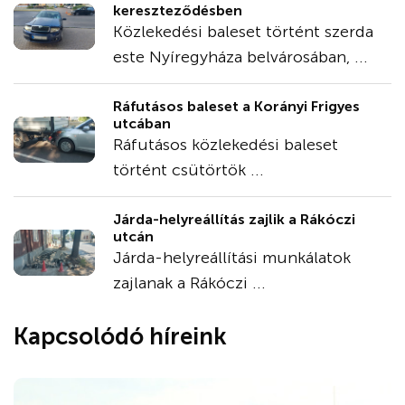
kereszteződésben
Közlekedési baleset történt szerda
este Nyíregyháza belvárosában, ...
Ráfutásos baleset a Korányi Frigyes
utcában
Ráfutásos közlekedési baleset
történt csütörtök ...
Járda-helyreállítás zajlik a Rákóczi
utcán
Járda-helyreállítási munkálatok
zajlanak a Rákóczi ...
Kapcsolódó híreink