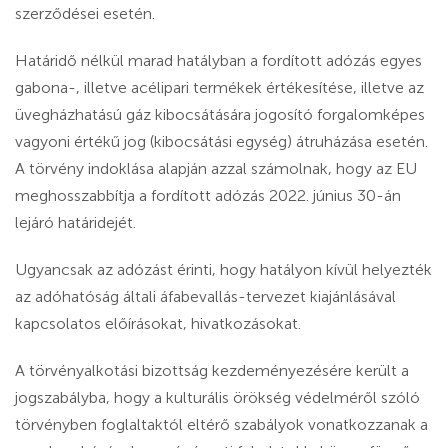
szerződései esetén.
Határidő nélkül marad hatályban a fordított adózás egyes
gabona-, illetve acélipari termékek értékesítése, illetve az
üvegházhatású gáz kibocsátására jogosító forgalomképes
vagyoni értékű jog (kibocsátási egység) átruházása esetén.
A törvény indoklása alapján azzal számolnak, hogy az EU
meghosszabbítja a fordított adózás 2022. június 30-án
lejáró határidejét.
Ugyancsak az adózást érinti, hogy hatályon kívül helyezték
az adóhatóság általi áfabevallás-tervezet kiajánlásával
kapcsolatos előírásokat, hivatkozásokat.
A törvényalkotási bizottság kezdeményezésére került a
jogszabályba, hogy a kulturális örökség védelméről szóló
törvényben foglaltaktól eltérő szabályok vonatkozzanak a