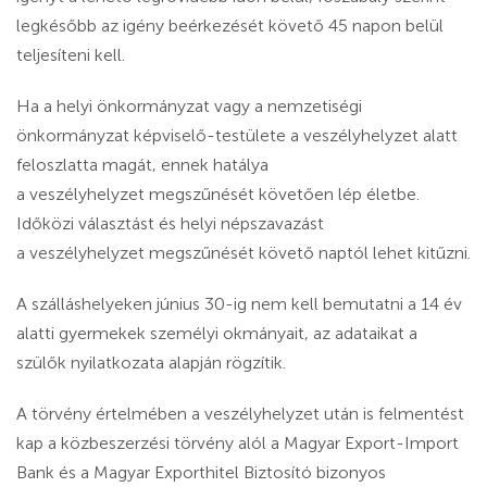
legkésőbb az igény beérkezését követő 45 napon belül
teljesíteni kell.
Ha a helyi önkormányzat vagy a nemzetiségi
önkormányzat képviselő-testülete a veszélyhelyzet alatt
feloszlatta magát, ennek hatálya
a veszélyhelyzet megszűnését követően lép életbe.
Időközi választást és helyi népszavazást
a veszélyhelyzet megszűnését követő naptól lehet kitűzni.
A szálláshelyeken június 30-ig nem kell bemutatni a 14 év
alatti gyermekek személyi okmányait, az adataikat a
szülők nyilatkozata alapján rögzítik.
A törvény értelmében a veszélyhelyzet után is felmentést
kap a közbeszerzési törvény alól a Magyar Export-Import
Bank és a Magyar Exporthitel Biztosító bizonyos