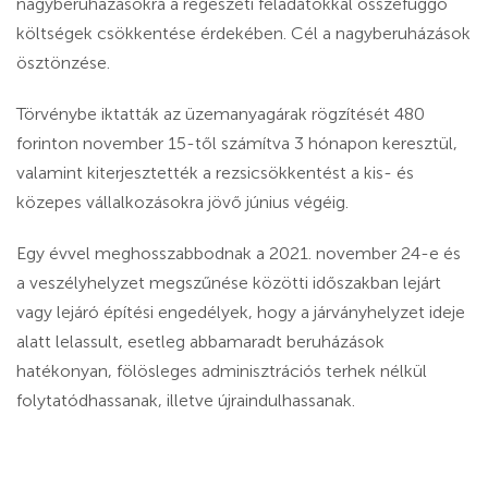
nagyberuházásokra a régészeti feladatokkal összefüggő
költségek csökkentése érdekében. Cél a nagyberuházások
ösztönzése.
Törvénybe iktatták az üzemanyagárak rögzítését 480
forinton november 15-től számítva 3 hónapon keresztül,
valamint kiterjesztették a rezsicsökkentést a kis- és
közepes vállalkozásokra jövő június végéig.
Egy évvel meghosszabbodnak a 2021. november 24-e és
a veszélyhelyzet megszűnése közötti időszakban lejárt
vagy lejáró építési engedélyek, hogy a járványhelyzet ideje
alatt lelassult, esetleg abbamaradt beruházások
hatékonyan, fölösleges adminisztrációs terhek nélkül
folytatódhassanak, illetve újraindulhassanak.