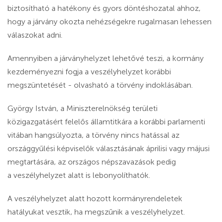
biztosítható a hatékony és gyors döntéshozatal ahhoz,
hogy a járvány okozta nehézségekre rugalmasan lehessen
válaszokat adni.
Amennyiben a járványhelyzet lehetővé teszi, a kormány
kezdeményezni fogja a veszélyhelyzet korábbi
megszüntetését - olvasható a törvény indoklásában.
György István, a Miniszterelnökség területi
közigazgatásért felelős államtitkára a korábbi parlamenti
vitában hangsúlyozta, a törvény nincs hatással az
országgyűlési képviselők választásának áprilisi vagy májusi
megtartására, az országos népszavazások pedig
a veszélyhelyzet alatt is lebonyolíthatók.
A veszélyhelyzet alatt hozott kormányrendeletek
hatályukat vesztik, ha megszűnik a veszélyhelyzet.