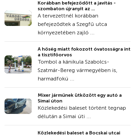
Korábban befejeződött a javítás -
szombaton újranyit az ...
A tervezettnél korábban
befejeződtek a Szegfű utca
környezetében zajló ...
A hőség miatt fokozott óvatosságra int
a tisztifőorvos
Tombol a kánikula Szabolcs-
Szatmár-Bereg vármegyében is,
harmadfokú ...
Mixer járműnek ütközött egy autó a
Simai úton
Közlekedési baleset történt tegnap
délután a Simai úti ...
Közlekedési baleset a Bocskai utcai