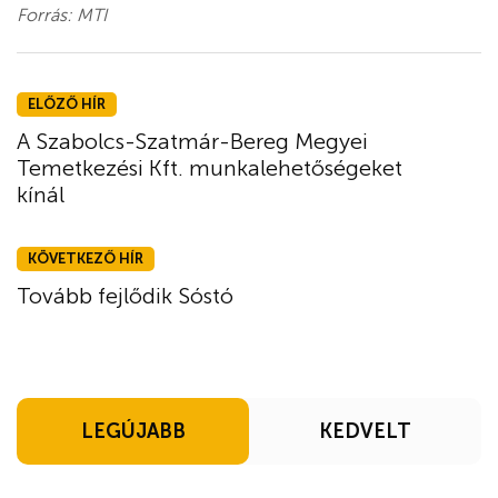
Forrás: MTI
ELŐZŐ HÍR
A Szabolcs-Szatmár-Bereg Megyei
Temetkezési Kft. munkalehetőségeket
kínál
KÖVETKEZŐ HÍR
Tovább fejlődik Sóstó
LEGÚJABB
KEDVELT