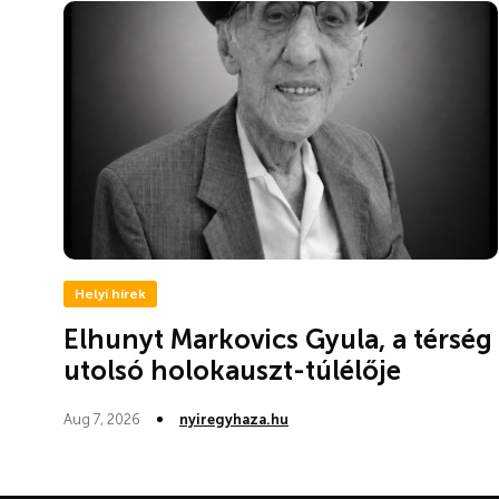
Helyi hírek
Elhunyt Markovics Gyula, a térség
utolsó holokauszt-túlélője
Aug 7, 2026
nyiregyhaza.hu