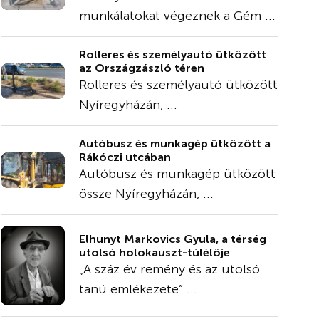
munkálatokat végeznek a Gém ...
Rolleres és személyautó ütközött
az Országzászló téren
Rolleres és személyautó ütközött
Nyíregyházán, ...
Autóbusz és munkagép ütközött a
Rákóczi utcában
Autóbusz és munkagép ütközött
össze Nyíregyházán, ...
Elhunyt Markovics Gyula, a térség
utolsó holokauszt-túlélője
„A száz év remény és az utolsó
tanú emlékezete” ...