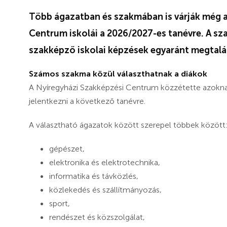
Több ágazatban és szakmában is várják még a
Centrum iskolái a 2026/2027-es tanévre. A sz
szakképző iskolai képzések egyaránt megtalá
Számos szakma közül választhatnak a diákok
A Nyíregyházi Szakképzési Centrum közzétette azoknak
jelentkezni a következő tanévre.
A választható ágazatok között szerepel többek között
gépészet,
elektronika és elektrotechnika,
informatika és távközlés,
közlekedés és szállítmányozás,
sport,
rendészet és közszolgálat,