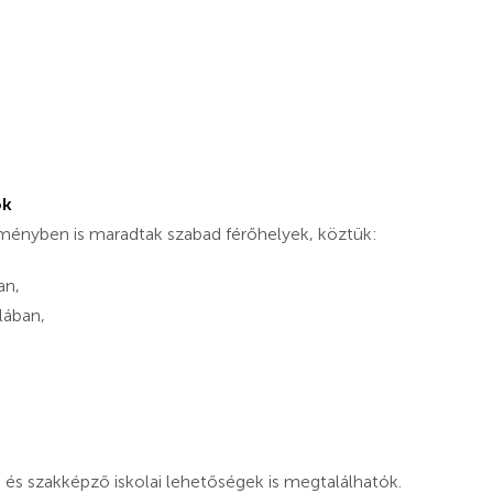
ők
zményben is maradtak szabad férőhelyek, köztük:
an,
lában,
és szakképző iskolai lehetőségek is megtalálhatók.