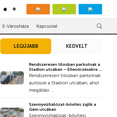
E-Városháza
Kapcsolat
LEGÚJABB
KEDVELT
Rendszeresen tilosban parkolnak a
Stadion utcában – Ellenőrzésekre ...
Rendszeresen tilosban parkolnak
autósok a Stadion utcában, ahol
megállási ...
Szennyvízhálózat-bővítés zajlik a
Gém utcában
Szennyvízhálózat-bővítési