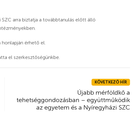
SZC arra biztatja a továbbtanulás előtt álló
 intézményekben.
honlapján érhető el.
tta el szerkesztőségünkbe.
KÖVETKEZŐ HÍR
Újabb mérföldkő a
tehetséggondozásban – együttműködik
az egyetem és a Nyíregyházi SZC