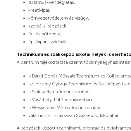
turizmus-vendéglátás,
kreatívipar,
környezetvédelem és vízügy,
szociális képzések,
fa- és bútoripar,
építőipari szakmák.
Technikumi és szakképző iskolai helyek is elérhet
A centrum tájékoztatása szerint több nyíregyházi inté
a Bánki Donát Műszaki Technikum és Kollégiumb
az Inczédy György Technikum és Szakképző Isko
a Sipkay Barna Technikumban,
a Vásárhelyi Pál Technikumban,
a Wesselényi Miklós Technikumban,
valamint a Tiszavasvári Szakképző Iskolában.
A képzések között technikumi, orientációs évfolyamos 