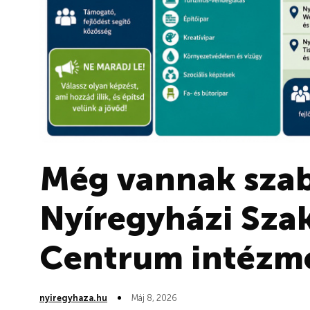
Még vannak szab
Nyíregyházi Sza
Centrum intézm
nyiregyhaza.hu
Máj 8, 2026