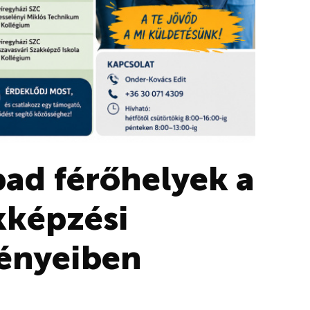
ad férőhelyek a
kképzési
ényeiben