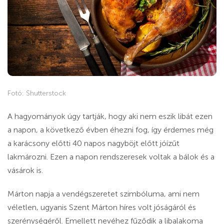
Fotó: Shutterstock
A hagyományok úgy tartják, hogy aki nem eszik libát ezen
a napon, a következő évben éhezni fog, így érdemes még
a karácsony előtti 40 napos nagyböjt előtt jóízűt
lakmározni. Ezen a napon rendszeresek voltak a bálok és a
vásárok is.
Márton napja a vendégszeretet szimbóluma, ami nem
véletlen, ugyanis Szent Márton híres volt jóságáról és
szerénységéről. Emellett nevéhez fűződik a libalakoma