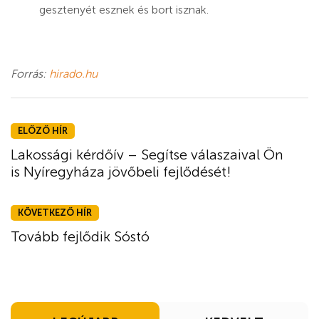
gesztenyét esznek és bort isznak.
Forrás:
hirado.hu
ELŐZŐ HÍR
Lakossági kérdőív – Segítse válaszaival Ön
is Nyíregyháza jövőbeli fejlődését!
KÖVETKEZŐ HÍR
Tovább fejlődik Sóstó