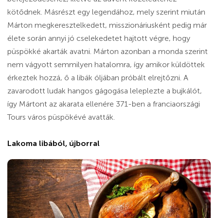
kötődnek. Másrészt egy legendához, mely szerint miután
Márton megkeresztelkedett, misszionáriusként pedig már
élete során annyi jó cselekedetet hajtott végre, hogy
püspökké akarták avatni. Márton azonban a monda szerint
nem vágyott semmilyen hatalomra, így amikor küldöttek
érkeztek hozzá, ő a libák óljában próbált elrejtőzni. A
zavarodott ludak hangos gágogása leleplezte a bujkálót,
így Mártont az akarata ellenére 371-ben a franciaországi
Tours város püspökévé avatták.
Lakoma libából, újborral