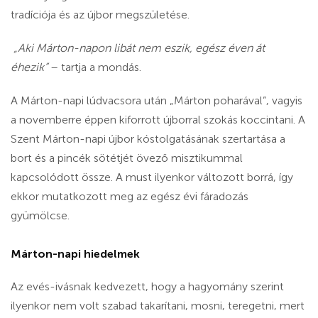
tradíciója és az újbor megszületése.
„Aki Márton-napon libát nem eszik, egész éven át
éhezik”
– tartja a mondás.
A Márton-napi lúdvacsora után „Márton poharával”, vagyis
a novemberre éppen kiforrott újborral szokás koccintani. A
Szent Márton-napi újbor kóstolgatásának szertartása a
bort és a pincék sötétjét övező misztikummal
kapcsolódott össze. A must ilyenkor változott borrá, így
ekkor mutatkozott meg az egész évi fáradozás
gyümölcse.
Márton-napi hiedelmek
Az evés-ivásnak kedvezett, hogy a hagyomány szerint
ilyenkor nem volt szabad takarítani, mosni, teregetni, mert