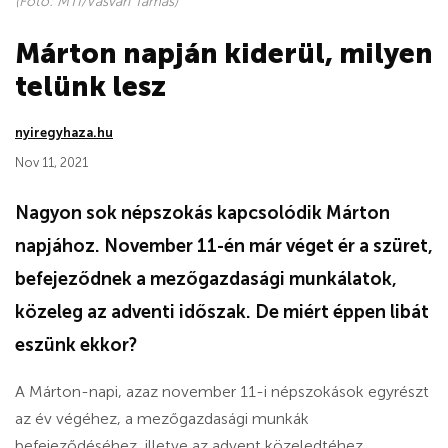
(Fotó: MTI/Vasvári Tamás)
Márton napján kiderül, milyen
telünk lesz
nyiregyhaza.hu
Nov 11, 2021
Nagyon sok népszokás kapcsolódik Márton
napjához. November 11-én már véget ér a szüret,
befejeződnek a mezőgazdasági munkálatok,
közeleg az adventi időszak. De miért éppen libát
eszünk ekkor?
A Márton-napi, azaz november 11-i népszokások egyrészt
az év végéhez, a mezőgazdasági munkák
befejeződéséhez, illetve az advent közeledtéhez