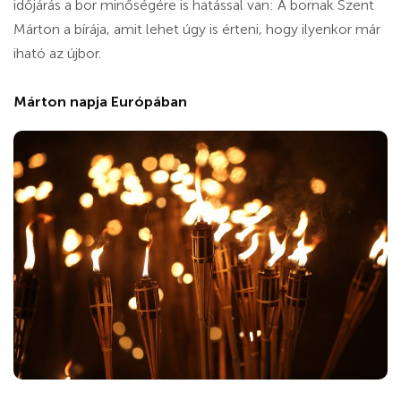
időjárás a bor minőségére is hatással van: A bornak Szent
Márton a bírája, amit lehet úgy is érteni, hogy ilyenkor már
iható az újbor.
Márton napja Európában