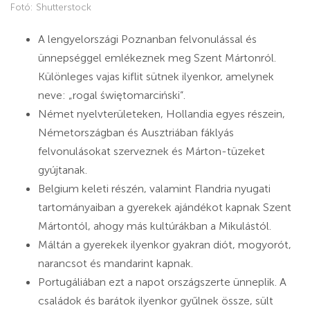
Fotó: Shutterstock
A lengyelországi Poznanban felvonulással és
ünnepséggel emlékeznek meg Szent Mártonról.
Különleges vajas kiflit sütnek ilyenkor, amelynek
neve: „rogal świętomarciński”.
Német nyelvterületeken, Hollandia egyes részein,
Németországban és Ausztriában fáklyás
felvonulásokat szerveznek és Márton-tüzeket
gyújtanak.
Belgium keleti részén, valamint Flandria nyugati
tartományaiban a gyerekek ajándékot kapnak Szent
Mártontól, ahogy más kultúrákban a Mikulástól.
Máltán a gyerekek ilyenkor gyakran diót, mogyorót,
narancsot és mandarint kapnak.
Portugáliában ezt a napot országszerte ünneplik. A
családok és barátok ilyenkor gyűlnek össze, sült