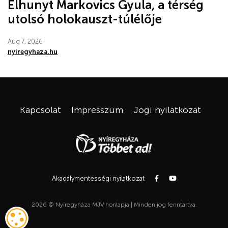
Elhunyt Markovics Gyula, a térség
utolsó holokauszt-túlélője
Aug 7, 2026
nyiregyhaza.hu
Kapcsolat
Impresszum
Jogi nyilatkozat
Akadálymentességi nyilatkozat
2026 © Nyíregyháza MJV honlapja | Minden jog fenntartva.