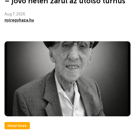
– jövő héten zárul az utolsó turnus
Aug 7, 2026
nyiregyhaza.hu
Helyi hírek