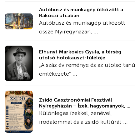
Autóbusz és munkagép ütközött a
Rákóczi utcában
Autóbusz és munkagép ütközött
össze Nyíregyházán, ...
Elhunyt Markovics Gyula, a térség
utolsó holokauszt-túlélője
„A száz év reménye és az utolsó tanú
emlékezete” ...
Zsidó Gasztronómiai Fesztivál
Nyíregyházán – Ízek, hagyományok, ...
Különleges ízekkel, zenével,
irodalommal és a zsidó kultúrát ...