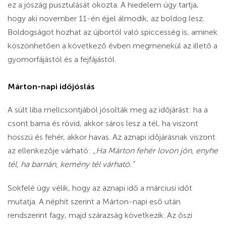
ez a jószág pusztulását okozta. A hiedelem úgy tartja,
hogy aki november 11-én éjjel álmodik, az boldog lesz.
Boldogságot hozhat az újbortól való spiccesség is, aminek
köszönhetően a következő évben megmenekül az illető a
gyomorfájástól és a fejfájástól.
Márton-napi időjóslás
A sült liba mellcsontjából jósolták meg az időjárást: ha a
csont barna és rövid, akkor sáros lesz a tél, ha viszont
hosszú és fehér, akkor havas. Az aznapi időjárásnak viszont
az ellenkezője várható:
„Ha Márton fehér lovon jön, enyhe
tél, ha barnán, kemény tél várható.”
Sokfelé úgy vélik, hogy az aznapi idő a márciusi időt
mutatja. A néphit szerint a Márton-napi eső után
rendszerint fagy, majd szárazság következik. Az őszi