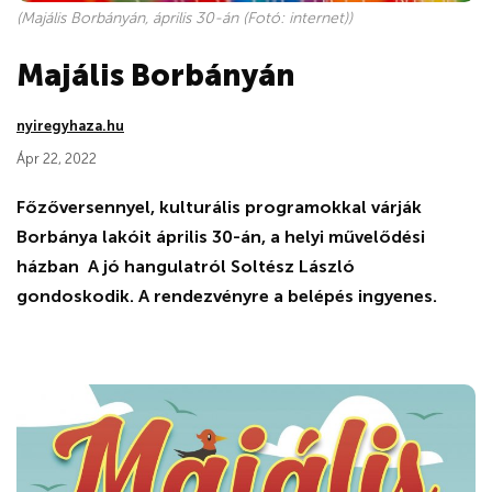
(Majális Borbányán, április 30-án (Fotó: internet))
Majális Borbányán
nyiregyhaza.hu
Ápr 22, 2022
Főzőversennyel, kulturális programokkal várják
Borbánya lakóit április 30-án, a helyi művelődési
házban A jó hangulatról Soltész László
gondoskodik. A rendezvényre a belépés ingyenes.