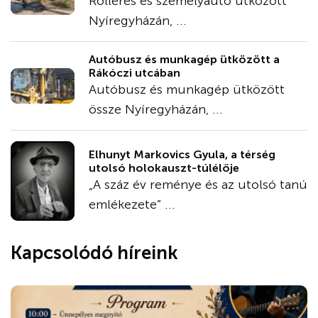
Rolleres és személyautó ütközött
Nyíregyházán, ...
Autóbusz és munkagép ütközött a
Rákóczi utcában
Autóbusz és munkagép ütközött
össze Nyíregyházán, ...
Elhunyt Markovics Gyula, a térség
utolsó holokauszt-túlélője
„A száz év reménye és az utolsó tanú
emlékezete” ...
Kapcsolódó híreink