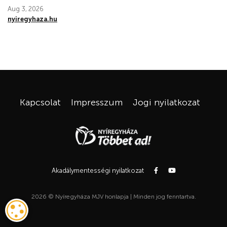
Aug 3, 2026
nyiregyhaza.hu
Kapcsolat
Impresszum
Jogi nyilatkozat
Akadálymentességi nyilatkozat
2026 © Nyíregyháza MJV honlapja | Minden jog fenntartva.