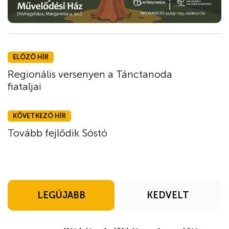
ELŐZŐ HÍR
Regionális versenyen a Tánctanoda
fiataljai
KÖVETKEZŐ HÍR
Tovább fejlődik Sóstó
LEGÚJABB
KEDVELT