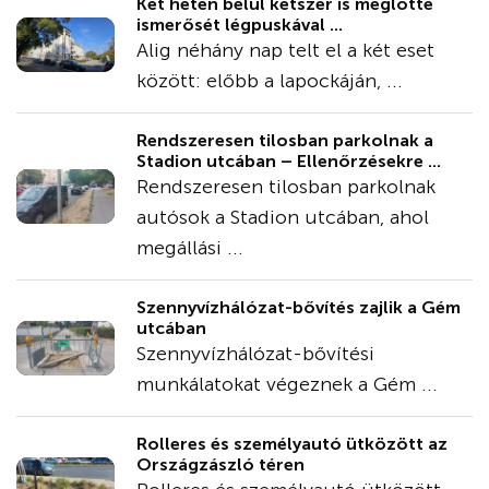
Két héten belül kétszer is meglőtte
ismerősét légpuskával ...
Alig néhány nap telt el a két eset
között: előbb a lapockáján, ...
Rendszeresen tilosban parkolnak a
Stadion utcában – Ellenőrzésekre ...
Rendszeresen tilosban parkolnak
autósok a Stadion utcában, ahol
megállási ...
Szennyvízhálózat-bővítés zajlik a Gém
utcában
Szennyvízhálózat-bővítési
munkálatokat végeznek a Gém ...
Rolleres és személyautó ütközött az
Országzászló téren