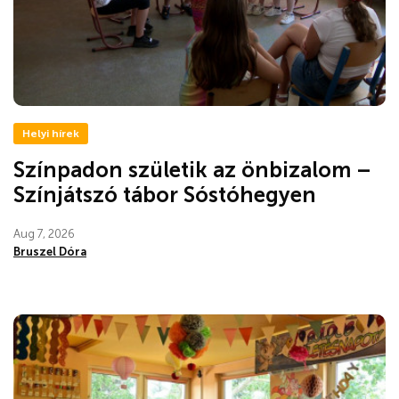
Helyi hírek
Színpadon születik az önbizalom –
Színjátszó tábor Sóstóhegyen
Aug 7, 2026
Bruszel Dóra