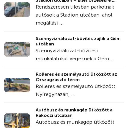
Stadion utcában – Ellenőrzésekre ...
Rendszeresen tilosban parkolnak
autósok a Stadion utcában, ahol
megállási ...
Szennyvízhálózat-bővítés zajlik a Gém
utcában
Szennyvízhálózat-bővítési
munkálatokat végeznek a Gém ...
Rolleres és személyautó ütközött az
Országzászló téren
Rolleres és személyautó ütközött
Nyíregyházán, ...
Autóbusz és munkagép ütközött a
Rákóczi utcában
Autóbusz és munkagép ütközött