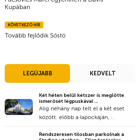
Kupában
KÖVETKEZŐ HÍR
Tovább fejlődik Sóstó
LEGÚJABB
KEDVELT
Két héten belül kétszer is meglőtte
ismerősét légpuskával ...
Alig néhány nap telt el a két eset
között: előbb a lapockáján, ...
Rendszeresen tilosban parkolnak a