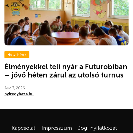
Helyi hírek
Élményekkel teli nyár a Futurobiban
– jövő héten zárul az utolsó turnus
Aug 7, 2026
nyiregyhaza.hu
Kapcsolat
Impresszum
Jogi nyilatkozat