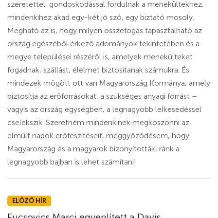
szeretettel, gondoskodással fordulnak a menekültekhez,
mindenkihez akad egy-két jó szó, egy biztató mosoly.
Megható az is, hogy milyen összefogás tapasztalható az
ország egészéből érkező adományok tekintetében és a
megye települései részéről is, amelyek menekülteket
fogadnak, szállást, élelmet biztosítanak számukra. És
mindezek mögött ott van Magyarország Kormánya, amely
biztosítja az erőforrásokat, a szükséges anyagi forrást –
vagyis az ország egységben, a legnagyobb lelkesedéssel
cselekszik. Szeretném mindenkinek megköszönni az
elmúlt napok erőfeszítéseit, meggyőződésem, hogy
Magyarország és a magyarok bizonyították, ránk a
legnagyobb bajban is lehet számítani!
ELŐZŐ HÍR
Fucsovics Marci egyenlített a Davis