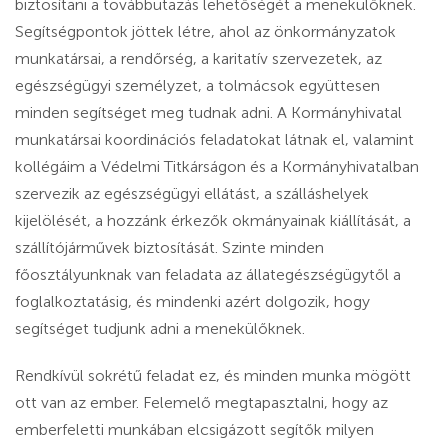
biztosítani a továbbutazás lehetőségét a menekülőknek.
Segítségpontok jöttek létre, ahol az önkormányzatok
munkatársai, a rendőrség, a karitatív szervezetek, az
egészségügyi személyzet, a tolmácsok együttesen
minden segítséget meg tudnak adni. A Kormányhivatal
munkatársai koordinációs feladatokat látnak el, valamint
kollégáim a Védelmi Titkárságon és a Kormányhivatalban
szervezik az egészségügyi ellátást, a szálláshelyek
kijelölését, a hozzánk érkezők okmányainak kiállítását, a
szállítójárművek biztosítását. Szinte minden
főosztályunknak van feladata az állategészségügytől a
foglalkoztatásig, és mindenki azért dolgozik, hogy
segítséget tudjunk adni a menekülőknek.
Rendkívül sokrétű feladat ez, és minden munka mögött
ott van az ember. Felemelő megtapasztalni, hogy az
emberfeletti munkában elcsigázott segítők milyen