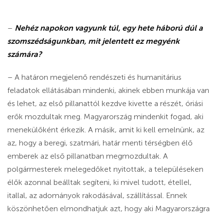
–
Nehéz napokon vagyunk túl, egy hete háború dúl a
szomszédságunkban, mit jelentett ez megyénk
számára?
– A határon megjelenő rendészeti és humanitárius
feladatok ellátásában mindenki, akinek ebben munkája van
és lehet, az első pillanattól kezdve kivette a részét, óriási
erők mozdultak meg. Magyarország mindenkit fogad, aki
menekülőként érkezik. A másik, amit ki kell emelnünk, az
az, hogy a beregi, szatmári, határ menti térségben élő
emberek az első pillanatban megmozdultak. A
polgármesterek melegedőket nyitottak, a településeken
élők azonnal beálltak segíteni, ki mivel tudott, étellel,
itallal, az adományok rakodásával, szállítással. Ennek
köszönhetően elmondhatjuk azt, hogy aki Magyarországra