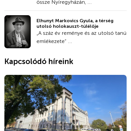
össze Nyíregyházán, ...
Elhunyt Markovics Gyula, a térség
utolsó holokauszt-túlélője
„A száz év reménye és az utolsó tanú
emlékezete” ...
Kapcsolódó híreink