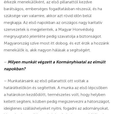
érkezik menekülőként, az első pillanattól kezdve
barátságos, emberséges fogadtatásban részesül, és ha
szüksége van valamire, akkor azt rövid időn belül
megkapja. Az első napokban az országos nagy karitatív
szervezetek is megjelentek, a Magyar Honvédség
megnyugtató jelenléte pedig szavatolja a biztonságot.
Magyarország szíve most itt dobog, és ezt érzik a hozzánk
menekülők is, akik nagyon hálásak a segítségért.
–
Milyen munkát végzett a Kormányhivatal az elmúlt
napokban?
– Munkatársaink az első pillanattól ott voltak a
határátkelőkön és segítettek. A munka az első lépcsőben
a határokon kezdődött, természetes volt, hogy helyben
kellett segíteni, közben pedig megszervezni a hátországot,
ideiglenes szálláshelyeket nyitni, fogadni az adományokat,