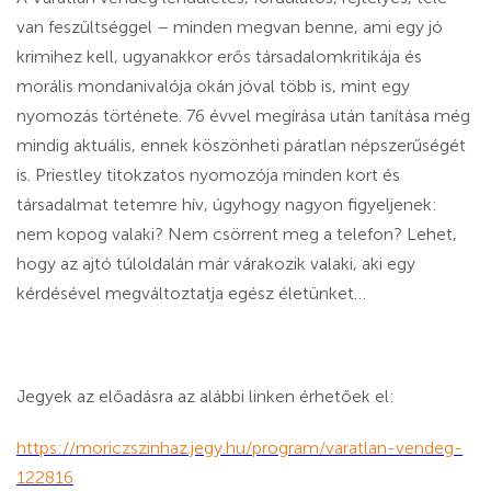
van feszültséggel – minden megvan benne, ami egy jó
krimihez kell, ugyanakkor erős társadalomkritikája és
morális mondanivalója okán jóval több is, mint egy
nyomozás története. 76 évvel megírása után tanítása még
mindig aktuális, ennek köszönheti páratlan népszerűségét
is. Priestley titokzatos nyomozója minden kort és
társadalmat tetemre hív, úgyhogy nagyon figyeljenek:
nem kopog valaki? Nem csörrent meg a telefon? Lehet,
hogy az ajtó túloldalán már várakozik valaki, aki egy
kérdésével megváltoztatja egész életünket…
Jegyek az előadásra az alábbi linken érhetőek el:
https://moriczszinhaz.jegy.hu/program/varatlan-vendeg-
122816