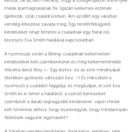
készül, de az sem hátrány, hogy a vőlegényjelölt a környék
másik iparmágnásának fia. Igazán kellemes estének
ígérkezik, szűk családi körben. Ám az idillt egy váratlan
vendég érkezése zavarja meg. Egy rendőrfelügyelő
kérdéseket óhajt feltenni a családnak egy fiatal nő,
bizonyos Eva Smith halálával kapcsolatban.
A nyomozás során a Birling-családnak kellemetlen
kérdésekkel kell szembenéznie és még kellemetlenebb
titkokra derül fény. (– Egy biztos: ez az este mindnyájuk
életében gyökeres változást hoz. –) És miközben a
nyomozó a családot faggatja, és megtudjuk, ki volt Eva
Smith és ki tehet a haláláról, a szerző bennünket
szembesít a darab legnagyobb kérdésével: vajon minek
kell történnie ahhoz, hogy észrevegyük, hogy mindannyian
felelősek vagyunk egymásért?
A Váratlan vendég lendületes, fordulatos, rejtélyes, tele