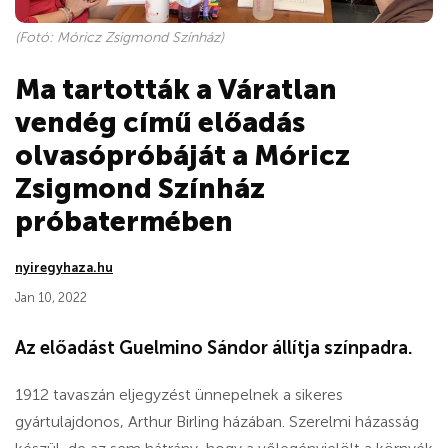
(Fotó: Móricz Zsigmond Színház)
Ma tartották a Váratlan
vendég című előadás
olvasópróbáját a Móricz
Zsigmond Színház
próbatermében
nyiregyhaza.hu
Jan 10, 2022
Az előadást Guelmino Sándor állítja színpadra.
1912 tavaszán eljegyzést ünnepelnek a sikeres
gyártulajdonos, Arthur Birling házában. Szerelmi házasság