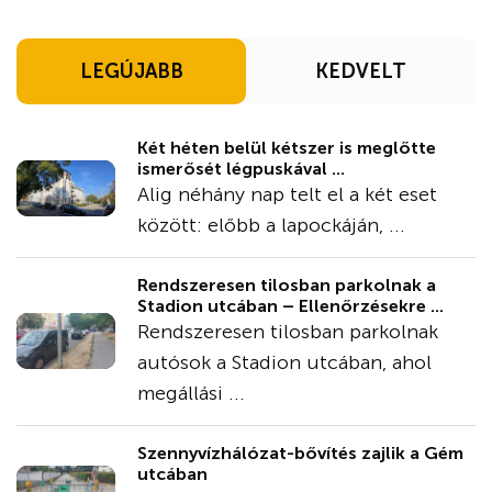
LEGÚJABB
KEDVELT
Két héten belül kétszer is meglőtte
ismerősét légpuskával ...
Alig néhány nap telt el a két eset
között: előbb a lapockáján, ...
Rendszeresen tilosban parkolnak a
Stadion utcában – Ellenőrzésekre ...
Rendszeresen tilosban parkolnak
autósok a Stadion utcában, ahol
megállási ...
Szennyvízhálózat-bővítés zajlik a Gém
utcában