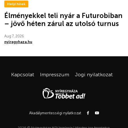
Helyi hírek
Élményekkel teli nyár a Futurobiban
– jövő héten zárul az utolsó turnus
Aug 7, 2026
nyiregyhaza.hu
Kapcsolat
Impresszum
Jogi nyilatkozat
Akadálymentességi nyilatkozat
2026 © Nyíregyháza MJV honlapja | Minden jog fenntartva.