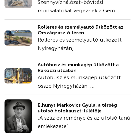
Szennyvízhálózat-bővítési
munkálatokat végeznek a Gém ...
Rolleres és személyautó ütközött az
Országzászló téren
Rolleres és személyautó ütközött
Nyíregyházán, ...
Autóbusz és munkagép ütközött a
Rákóczi utcában
Autóbusz és munkagép ütközött
össze Nyíregyházán, ...
Elhunyt Markovics Gyula, a térség
utolsó holokauszt-túlélője
„A száz év reménye és az utolsó tanú
emlékezete” ...