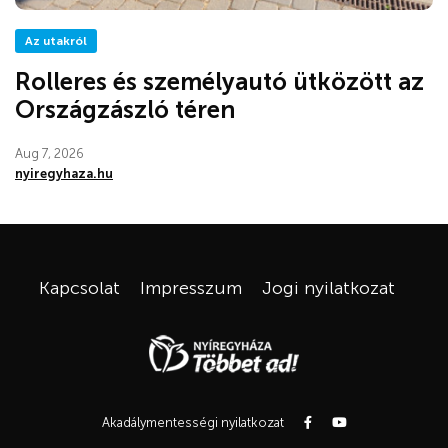
Az utakról
Rolleres és személyautó ütközött az
Országzászló téren
Aug 7, 2026
nyiregyhaza.hu
Kapcsolat
Impresszum
Jogi nyilatkozat
Akadálymentességi nyilatkozat