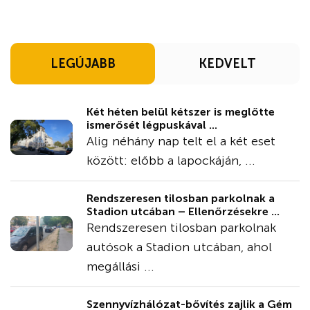
LEGÚJABB
KEDVELT
Két héten belül kétszer is meglőtte
ismerősét légpuskával ...
Alig néhány nap telt el a két eset
között: előbb a lapockáján, ...
Rendszeresen tilosban parkolnak a
Stadion utcában – Ellenőrzésekre ...
Rendszeresen tilosban parkolnak
autósok a Stadion utcában, ahol
megállási ...
Szennyvízhálózat-bővítés zajlik a Gém