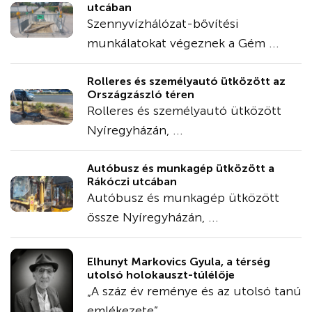
utcában
Szennyvízhálózat-bővítési
munkálatokat végeznek a Gém ...
Rolleres és személyautó ütközött az
Országzászló téren
Rolleres és személyautó ütközött
Nyíregyházán, ...
Autóbusz és munkagép ütközött a
Rákóczi utcában
Autóbusz és munkagép ütközött
össze Nyíregyházán, ...
Elhunyt Markovics Gyula, a térség
utolsó holokauszt-túlélője
„A száz év reménye és az utolsó tanú
emlékezete” ...