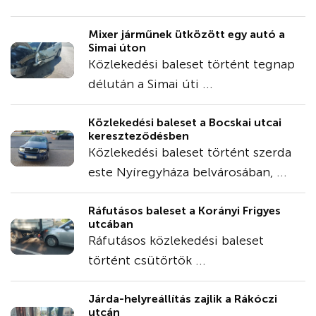
Mixer járműnek ütközött egy autó a
Simai úton
Közlekedési baleset történt tegnap
délután a Simai úti ...
Közlekedési baleset a Bocskai utcai
kereszteződésben
Közlekedési baleset történt szerda
este Nyíregyháza belvárosában, ...
Ráfutásos baleset a Korányi Frigyes
utcában
Ráfutásos közlekedési baleset
történt csütörtök ...
Járda-helyreállítás zajlik a Rákóczi
utcán