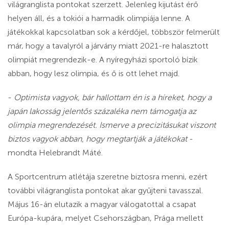
világranglista pontokat szerzett. Jelenleg kijutást érő
helyen áll, és a tokiói a harmadik olimpiája lenne. A
játékokkal kapcsolatban sok a kérdőjel, többször felmerült
már, hogy a tavalyról a járvány miatt 2021-re halasztott
olimpiát megrendezik-e. A nyíregyházi sportoló bízik
abban, hogy lesz olimpia, és ő is ott lehet majd.
-
Optimista vagyok, bár hallottam én is a híreket, hogy a
japán lakosság jelentős százaléka nem támogatja az
olimpia megrendezését. Ismerve a precizitásukat viszont
biztos vagyok abban, hogy megtartják a játékokat
-
mondta Helebrandt Máté.
A Sportcentrum atlétája szeretne biztosra menni, ezért
további világranglista pontokat akar gyűjteni tavasszal.
Május 16-án elutazik a magyar válogatottal a csapat
Európa-kupára, melyet Csehországban, Prága mellett