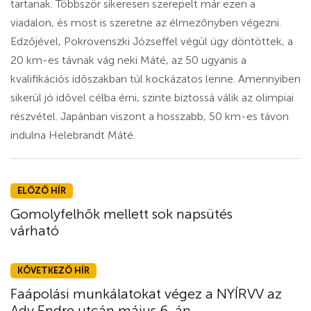
tartanak. Többször sikeresen szerepelt már ezen a
viadalon, és most is szeretne az élmezőnyben végezni.
Edzőjével, Pokrovenszki Józseffel végül úgy döntöttek, a
20 km-es távnak vág neki Máté, az 50 ugyanis a
kvalifikációs időszakban túl kockázatos lenne. Amennyiben
sikerül jó idővel célba érni, szinte biztossá válik az olimpiai
részvétel. Japánban viszont a hosszabb, 50 km-es távon
indulna Helebrandt Máté.
ELŐZŐ HÍR
Gomolyfelhők mellett sok napsütés
várható
KÖVETKEZŐ HÍR
Faápolási munkálatokat végez a NYÍRVV az
Ady Endre utcán május 6-án