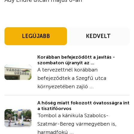
LEGÚJABB
KEDVELT
Korábban befejeződött a javítás -
szombaton újranyit az ...
A tervezettnél korábban
befejeződtek a Szegfű utca
környezetében zajló ...
A hőség miatt fokozott óvatosságra int
a tisztifőorvos
Tombol a kánikula Szabolcs-
Szatmár-Bereg vármegyében is,
harmadfokú ...