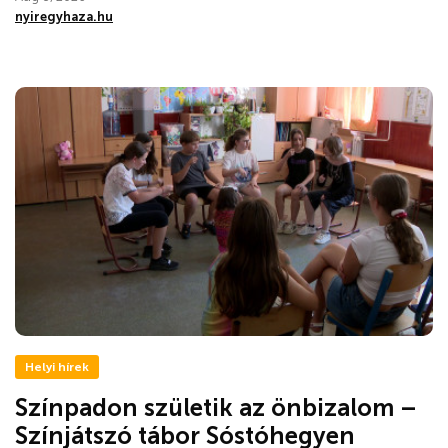
nyiregyhaza.hu
Helyi hírek
Színpadon születik az önbizalom –
Színjátszó tábor Sóstóhegyen