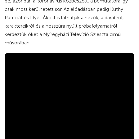
be, azonban a koronavírus közbeszólt, a bemutatóra így
csak most kerülhetett sor. Az előadásban pedig Kuthy
Patríciát és Illyés Ákost is láthatják a nézők, a darabról,
karaktereikről és a hosszúra nyúlt próbafolyamatról
kérdeztük őket a Nyíregyházi Televízió Szieszta című
műsorában.