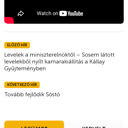
ELŐZŐ HÍR
Levelek a miniszterelnöktől – Sosem látott
levelekből nyílt kamarakiállítás a Kállay
Gyűjteményben
KÖVETKEZŐ HÍR
Tovább fejlődik Sóstó