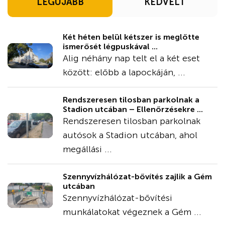
LEGÚJABB
KEDVELT
Két héten belül kétszer is meglőtte
ismerősét légpuskával ...
Alig néhány nap telt el a két eset
között: előbb a lapockáján, ...
Rendszeresen tilosban parkolnak a
Stadion utcában – Ellenőrzésekre ...
Rendszeresen tilosban parkolnak
autósok a Stadion utcában, ahol
megállási ...
Szennyvízhálózat-bővítés zajlik a Gém
utcában
Szennyvízhálózat-bővítési
munkálatokat végeznek a Gém ...