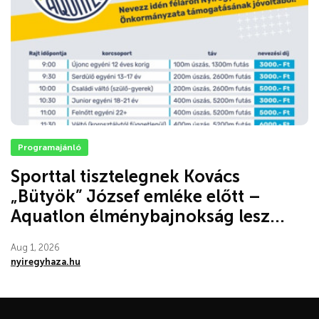
Programajánló
Sporttal tisztelegnek Kovács
„Bütyök” József emléke előtt –
Aquatlon élménybajnokság lesz...
Aug 1, 2026
nyiregyhaza.hu