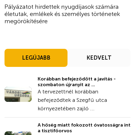
Pályázatot hirdettek nyugdíjasok számára
életutak, emlékek és személyes történetek
megörökítésére
LEGÚJABB
KEDVELT
Korábban befejeződött a javítás -
szombaton újranyit az ...
A tervezettnél korábban
befejeződtek a Szegfű utca
környezetében zajló ...
A hőség miatt fokozott óvatosságra int
a tisztifőorvos