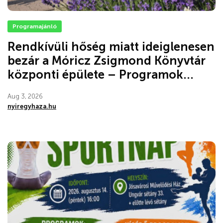
Programajánló
Rendkívüli hőség miatt ideiglenesen
bezár a Móricz Zsigmond Könyvtár
központi épülete – Programok...
Aug 3, 2026
nyiregyhaza.hu