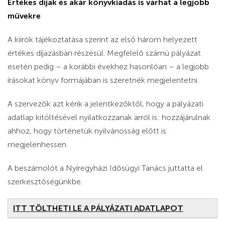
Értékes díjak és akár könyvkiadás is várhat a legjobb
művekre
A kiírók tájékoztatása szerint az első három helyezett
értékes díjazásban részesül. Megfelelő számú pályázat
esetén pedig – a korábbi évekhez hasonlóan – a legjobb
írásokat könyv formájában is szeretnék megjelentetni.
A szervezők azt kérik a jelentkezőktől, hogy a pályázati
adatlap kitöltésével nyilatkozzanak arról is: hozzájárulnak
ahhoz, hogy történetük nyilvánosság előtt is
megjelenhessen.
A beszámolót a Nyíregyházi Idősügyi Tanács juttatta el
szerkesztőségünkbe.
ITT TÖLTHETI LE A PÁLYÁZATI ADATLAPOT