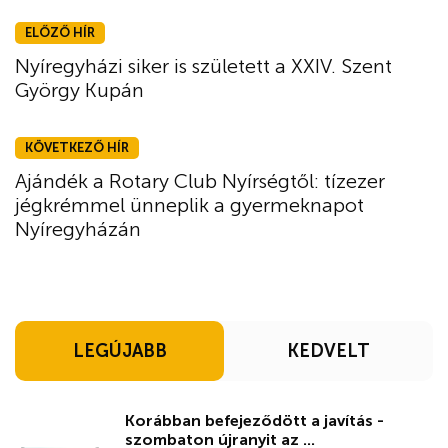
ELŐZŐ HÍR
Nyíregyházi siker is született a XXIV. Szent
György Kupán
KÖVETKEZŐ HÍR
Ajándék a Rotary Club Nyírségtől: tízezer
jégkrémmel ünneplik a gyermeknapot
Nyíregyházán
LEGÚJABB
KEDVELT
Korábban befejeződött a javítás -
szombaton újranyit az ...