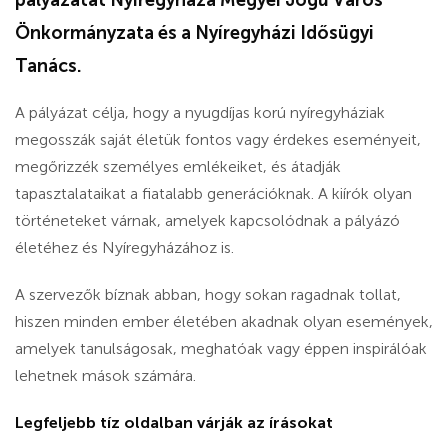
pályázatát Nyíregyháza Megyei Jogú Város
Önkormányzata és a Nyíregyházi Idősügyi
Tanács.
A pályázat célja, hogy a nyugdíjas korú nyíregyháziak
megosszák saját életük fontos vagy érdekes eseményeit,
megőrizzék személyes emlékeiket, és átadják
tapasztalataikat a fiatalabb generációknak. A kiírók olyan
történeteket várnak, amelyek kapcsolódnak a pályázó
életéhez és Nyíregyházához is.
A szervezők bíznak abban, hogy sokan ragadnak tollat,
hiszen minden ember életében akadnak olyan események,
amelyek tanulságosak, meghatóak vagy éppen inspirálóak
lehetnek mások számára.
Legfeljebb tíz oldalban várják az írásokat