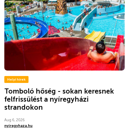
Helyi hírek
Tomboló hőség - sokan keresnek
felfrissülést a nyíregyházi
strandokon
Aug 6, 2026
nyiregyhaza.hu