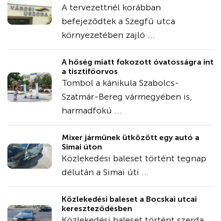
A tervezettnél korábban
befejeződtek a Szegfű utca
környezetében zajló ...
A hőség miatt fokozott óvatosságra int
a tisztifőorvos
Tombol a kánikula Szabolcs-
Szatmár-Bereg vármegyében is,
harmadfokú ...
Mixer járműnek ütközött egy autó a
Simai úton
Közlekedési baleset történt tegnap
délután a Simai úti ...
Közlekedési baleset a Bocskai utcai
kereszteződésben
Közlekedési baleset történt szerda