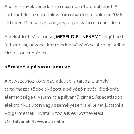
A pályaművek terjedelme maximum 10 oldal lehet. A
történeteket elektronikus formában kell elküldeni 2026.
október 31-ig a
nyhszoc@nyiregyhaza.hu
e-mail-címre.
A beküldött írásokon a
„MESÉLD EL NEKEM”
jeligét kell
feltüntetni, ugyanakkor minden pályázó saját maga adhat
címet történetének.
Kötelező a pályázati adatlap
A pályázathoz kötelező adatlap is tartozik, amely
tartalmazza többek között a pályázó nevét, életkorát,
elérhetőségeit, valamint a pályamű címét. Az adatlapot
elektronikus úton vagy személyesen is el lehet juttatni a
Polgármesteri Hivatal Szociális és Köznevelési
Osztályának 97-es irodájába.