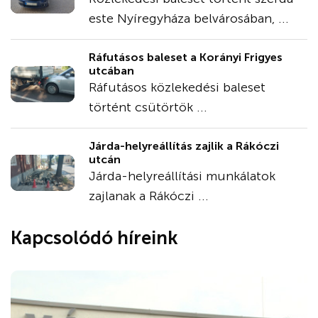
este Nyíregyháza belvárosában, ...
Ráfutásos baleset a Korányi Frigyes
utcában
Ráfutásos közlekedési baleset
történt csütörtök ...
Járda-helyreállítás zajlik a Rákóczi
utcán
Járda-helyreállítási munkálatok
zajlanak a Rákóczi ...
Kapcsolódó híreink