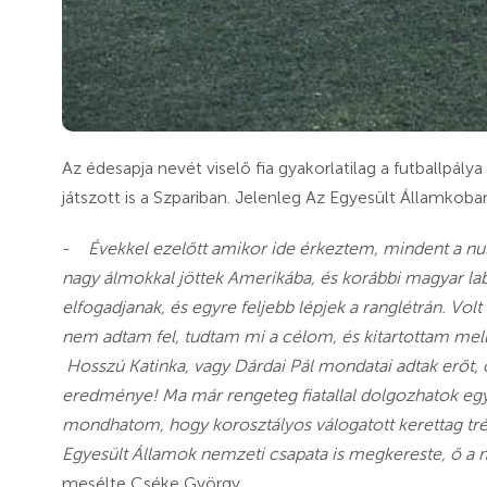
Az édesapja nevét viselő fia gyakorlatilag a futballpálya
játszott is a Szpariban. Jelenleg Az Egyesült Államkob
-
Évekkel ezelőtt amikor ide érkeztem, mindent a nul
nagy álmokkal jöttek Amerikába, és korábbi magyar l
elfogadjanak, és egyre feljebb lépjek a ranglétrán. Vo
nem adtam fel, tudtam mi a célom, és kitartottam melle
Hosszú Katinka, vagy Dárdai Pál mondatai adtak erőt, 
eredménye! Ma már rengeteg fiatallal dolgozhatok eg
mondhatom, hogy korosztályos válogatott kerettag trén
Egyesült Államok nemzeti csapata is megkereste, ő a m
mesélte Cséke György.