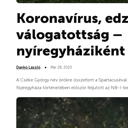
Koronavírus, edz
válogatottság –
nyíregyháziként
Dankó László
Már 28, 2020
A Cséke György név örökre összeforrt a Spartacuséval.
Nyíregyháza történetében először feljutott az NB-I-be