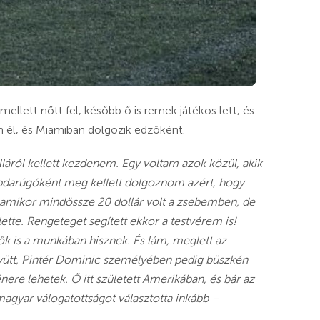
 mellett nőtt fel, később ő is remek játékos lett, és
an él, és Miamiban dolgozik edzőként.
láról kellett kezdenem. Egy voltam azok közül, akik
abdarúgóként meg kellett dolgoznom azért, hogy
lt amikor mindössze 20 dollár volt a zsebemben, de
tte. Rengeteget segített ekkor a testvérem is!
ők is a munkában hisznek. És lám, meglett az
yütt, Pintér Dominic személyében pedig büszkén
ere lehetek. Ő itt született Amerikában, és bár az
agyar válogatottságot választotta inkább –