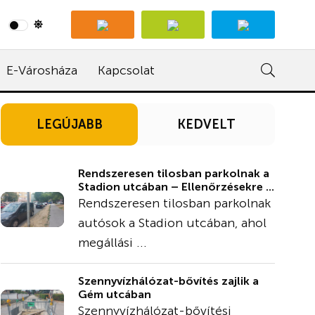
E-Városháza
Kapcsolat
LEGÚJABB
KEDVELT
Rendszeresen tilosban parkolnak a
Stadion utcában – Ellenőrzésekre ...
Rendszeresen tilosban parkolnak
autósok a Stadion utcában, ahol
megállási ...
Szennyvízhálózat-bővítés zajlik a
Gém utcában
Szennyvízhálózat-bővítési