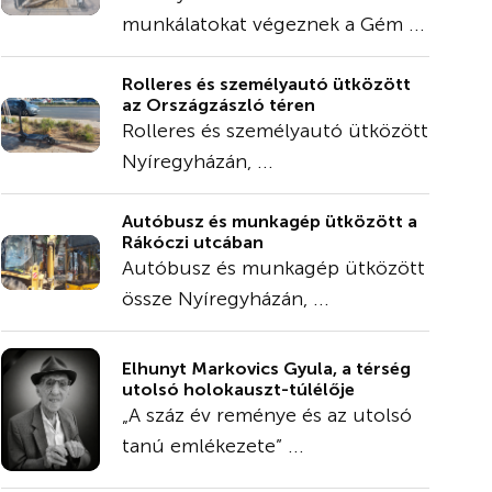
munkálatokat végeznek a Gém ...
Rolleres és személyautó ütközött
az Országzászló téren
Rolleres és személyautó ütközött
Nyíregyházán, ...
Autóbusz és munkagép ütközött a
Rákóczi utcában
Autóbusz és munkagép ütközött
össze Nyíregyházán, ...
Elhunyt Markovics Gyula, a térség
utolsó holokauszt-túlélője
„A száz év reménye és az utolsó
tanú emlékezete” ...