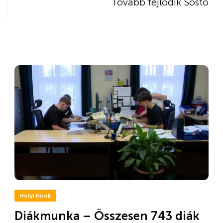
Tovább fejlődik Sóstó
Helyi hírek
Diákmunka – Összesen 743 diák