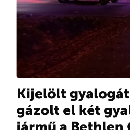
Kijelölt gyalogá
gázolt el két gy
jármű a Bethlen