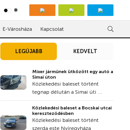
E-Városháza
Kapcsolat
LEGÚJABB
KEDVELT
Mixer járműnek ütközött egy autó a
Simai úton
Közlekedési baleset történt
tegnap délután a Simai úti ...
Közlekedési baleset a Bocskai utcai
kereszteződésben
Közlekedési baleset történt
szerda este Nyíregyháza