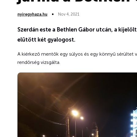
nyiregyhaza.hu
Nov 4, 2021
Szerdán este a Bethlen Gábor utcán, a kijelö
elütött két gyalogost.
A kiérkező mentők egy súlyos és egy könnyű sérültet vi
rendőrség vizsgálta.