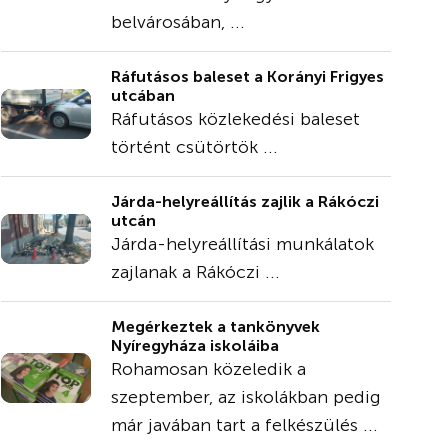
belvárosában, ...
Ráfutásos baleset a Korányi Frigyes
utcában
Ráfutásos közlekedési baleset
történt csütörtök ...
Járda-helyreállítás zajlik a Rákóczi
utcán
Járda-helyreállítási munkálatok
zajlanak a Rákóczi ...
Megérkeztek a tankönyvek
Nyíregyháza iskoláiba
Rohamosan közeledik a
szeptember, az iskolákban pedig
már javában tart a felkészülés ...