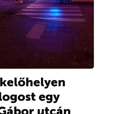
tkelőhelyen
alogost egy
 Gábor utcán