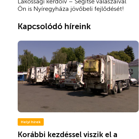
Lakossági kérdőív – Segítse válaszaival
Ön is Nyíregyháza jövőbeli fejlődését!
Kapcsolódó híreink
Helyi hírek
Korábbi kezdéssel viszik el a