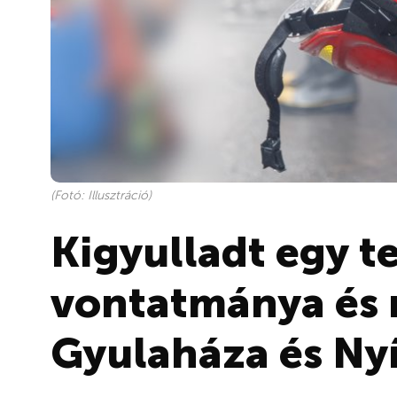
(Fotó: Illusztráció)
Kigyulladt egy t
vontatmánya és
Gyulaháza és Ny