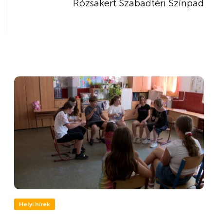
Rózsakert Szabadtéri Színpad
Helyi hírek