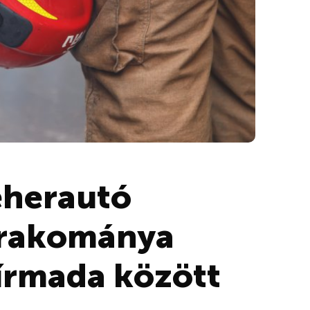
eherautó
 rakománya
írmada között