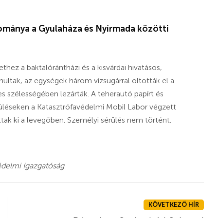
kománya a Gyulaháza és Nyírmada közötti
ethez a baktalórántházi és a kisvárdai hivatásos,
ltak, az egységek három vízsugárral oltották el a
jes szélességében lezárták. A teherautó papírt és
püléseken a Katasztrófavédelmi Mobil Labor végzett
k ki a levegőben. Személyi sérülés nem történt.
édelmi Igazgatóság
KÖVETKEZŐ HÍR