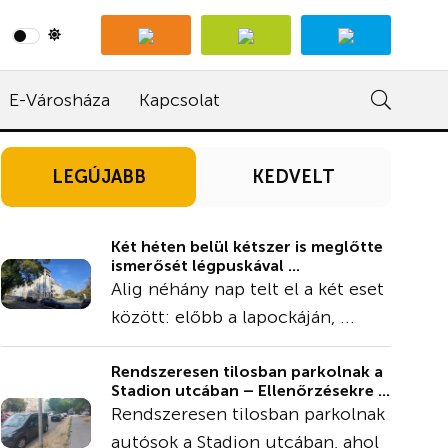
E-Városháza
Kapcsolat
LEGÚJABB
KEDVELT
Két héten belül kétszer is meglőtte
ismerősét légpuskával ...
Alig néhány nap telt el a két eset
között: előbb a lapockáján, ...
Rendszeresen tilosban parkolnak a
Stadion utcában – Ellenőrzésekre ...
Rendszeresen tilosban parkolnak
autósok a Stadion utcában, ahol