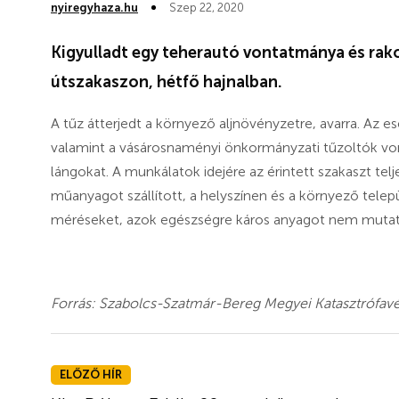
nyiregyhaza.hu
Szep 22, 2020
Kigyulladt egy teherautó vontatmánya és ra
útszakaszon, hétfő hajnalban.
A tűz átterjedt a környező aljnövényzetre, avarra. Az es
valamint a vásárosnaményi önkormányzati tűzoltók vonu
lángokat. A munkálatok idejére az érintett szakaszt tel
műanyagot szállított, a helyszínen és a környező tele
méréseket, azok egészségre káros anyagot nem mutatta
Forrás: Szabolcs-Szatmár-Bereg Megyei Katasztrófav
ELŐZŐ HÍR